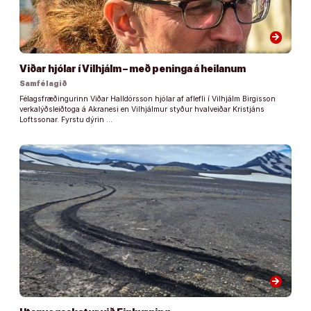
arrow_forward
Viðar hjólar í Vilhjálm – með peninga á heilanum
Samfélagið
Félagsfræðingurinn Viðar Halldórsson hjólar af aflefli í Vilhjálm Birgisson
verkalýðsleiðtoga á Akranesi en Vilhjálmur styður hvalveiðar Kristjáns
Loftssonar. Fyrstu dýrin …
arrow_forward