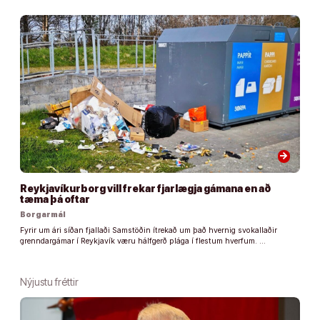
arrow_forward
Reykjavíkurborg vill frekar fjarlægja gámana en að
tæma þá oftar
Borgarmál
Fyrir um ári síðan fjallaði Samstöðin ítrekað um það hvernig svokallaðir
grenndargámar í Reykjavík væru hálfgerð plága í flestum hverfum. …
Nýjustu fréttir