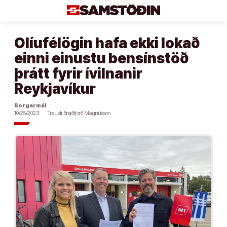
Áfram
að
efni
Olíufélögin hafa ekki lokað
einni einustu bensínstöð
þrátt fyrir ívilnanir
Reykjavíkur
Borgarmál
10/25/2023
Trausti Breiðfjörð Magnússon