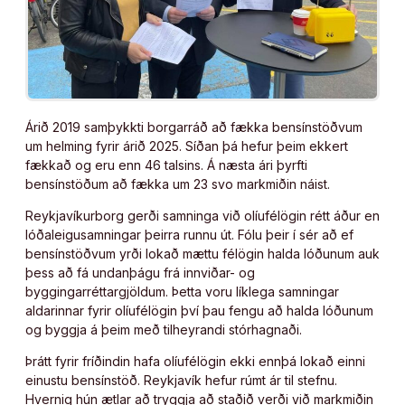
Árið 2019 samþykkti borgarráð að fækka bensínstöðvum
um helming fyrir árið 2025. Síðan þá hefur þeim ekkert
fækkað og eru enn 46 talsins. Á næsta ári þyrfti
bensínstöðum að fækka um 23 svo markmiðin náist.
Reykjavíkurborg gerði samninga við olíufélögin rétt áður en
lóðaleigusamningar þeirra runnu út. Fólu þeir í sér að ef
bensínstöðvum yrði lokað mættu félögin halda lóðunum auk
þess að fá undanþágu frá innviðar- og
byggingarréttargjöldum. Þetta voru líklega samningar
aldarinnar fyrir olíufélögin því þau fengu að halda lóðunum
og byggja á þeim með tilheyrandi stórhagnaði.
Þrátt fyrir fríðindin hafa olíufélögin ekki ennþá lokað einni
einustu bensínstöð. Reykjavík hefur rúmt ár til stefnu.
Hvernig hún ætlar að tryggja að staðið verði við markmiðin