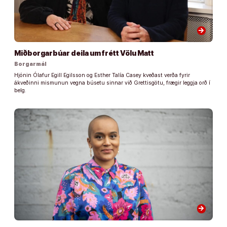
arrow_forward
Miðborgarbúar deila um frétt Völu Matt
Borgarmál
Hjónin Ólafur Egill Egilsson og Esther Talía Casey kveðast verða fyrir
ákveðinni mismunun vegna búsetu sinnar við Grettisgötu, frægir leggja orð í
belg.
arrow_forward