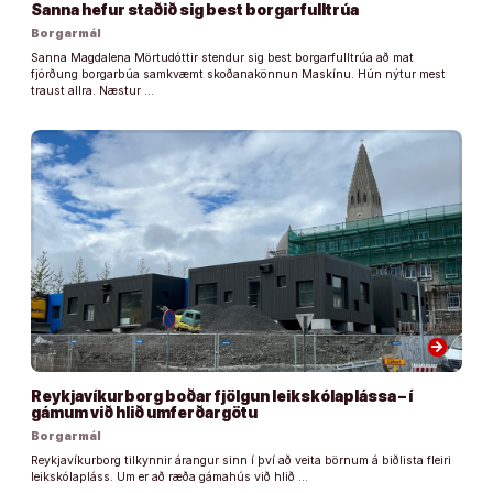
Sanna hefur staðið sig best borgarfulltrúa
Borgarmál
Sanna Magdalena Mörtudóttir stendur sig best borgarfulltrúa að mat
fjórðung borgarbúa samkvæmt skoðanakönnun Maskínu. Hún nýtur mest
traust allra. Næstur …
arrow_forward
Reykjavíkurborg boðar fjölgun leikskólaplássa – í
gámum við hlið umferðargötu
Borgarmál
Reykjavíkurborg tilkynnir árangur sinn í því að veita börnum á biðlista fleiri
leikskólapláss. Um er að ræða gámahús við hlið …