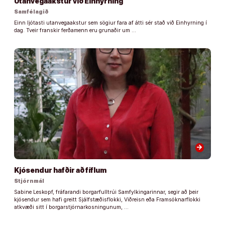
Utanvegaakstur við Einhyrning
Samfélagið
Einn ljótasti utanvegaakstur sem sögiur fara af átti sér stað við Einhyrning í
dag. Tveir franskir ferðamenn eru grunaðir um …
arrow_forward
Kjósendur hafðir að fíflum
Stjórnmál
Sabine Leskopf, fráfarandi borgarfulltrúi Samfylkingarinnar, segir að þeir
kjósendur sem hafi greitt Sjálfstæðisflokki, Viðreisn eða Framsóknarflokki
atkvæði sitt í borgarstjórnarkosningunum, …