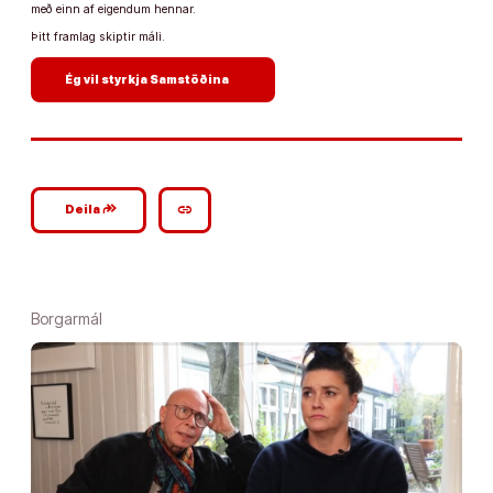
með einn af eigendum hennar.
Þitt framlag skiptir máli.
arrow_forward
Ég vil styrkja Samstöðina
google_plus_reshare
link
Deila
Borgarmál