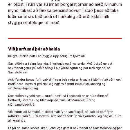
er óljóst. Trúin var sú innan borgarstjórnar að með ívilnunum
myndi takast að fækka bensínstöðvum í stað þess að taka
lóðirnar til sín. Það þótti of harkaleg aðferð. Ekki mátti
styggja olíufélögin of mikið.
Við þurfum á þér að halda
Þú getur tekið þátt í að byggja upp öflugum fjölmiðli.
Samstöðin er í eigu lesenda, áhorfenda og áheyrenda. Með því að gerast
áskrifandi getur þú orðið félagi í Alþýðufélaginu og þar með eigandi að
Samstöðinni.
Áskrifendur borga fyrir það efni sem þeir nota en tryggja í leiðinni að aðrir geti
notið þess. Þetta er því ekki eigingjörn áskrift heldur rausnarleg og
samfélagslega ábyrg.
Samstöðin byrjaði sem umræðuþættir á Facebook en er nú orðinn að
fréttavef, útvarps- og hlaðvarpsþáttum, skoðanapistlum og
sjónvarpsdagskrá.
Við trúum að Samstöðin skipti máli fyrir samfélagið, að það sé þörf fyrir
róttæka umræðu um málefni sem snerta fólk út frá sjónarhóli og hagsmunum
almennings.
Ef þú ert sama sinnis skaltu endilega gerast áskrifandi að Samstöðinni og þar