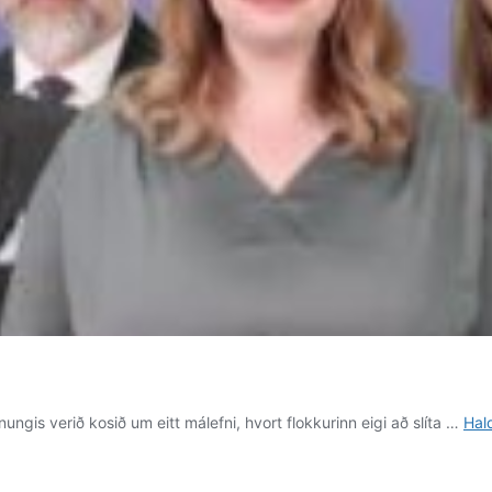
nungis verið kosið um eitt málefni, hvort flokkurinn eigi að slíta …
Hal