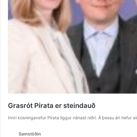
Grasrót Pírata er steindauð
Innri kosningavefur Pírata liggur nánast niðri. Á þessu ári hefur ei
Samstöðin