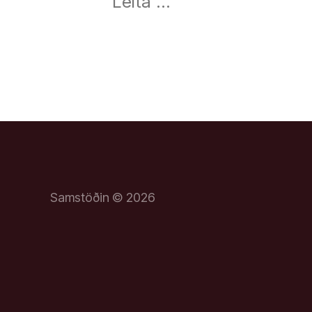
að:
Samstöðin © 2026