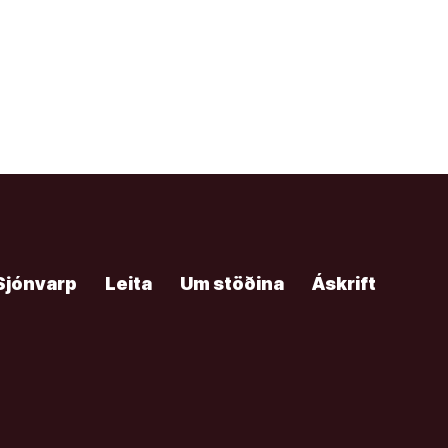
Sjónvarp
Leita
Um stöðina
Áskrift