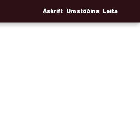
Áskrift
Um stöðina
Leita