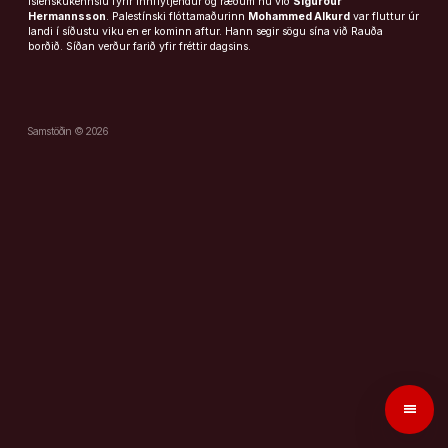
íslenskukennslu fyrir innflytjendur og ræðum nú við
Sigurður
Hermannsson
. Palestínski flóttamaðurinn
Mohammed Alkurd
var fluttur úr
landi í síðustu viku en er kominn aftur. Hann segir sögu sína við Rauða
borðið. Síðan verður farið yfir fréttir dagsins.
Samstöðin © 2026
menu