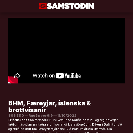
Áfram
að
efni
BHM, Færeyjar, íslenska &
brottvísanir
S03 E110 — Rauða borðið — 11/10/2022
Friðrik Jónsson
formaður BHM kemur að Rauða borðinu og segir hverjar
kröfur háskólamenntaðra eru í komandi kjaraviðræðum.
Dávur í Dali
lítur við
og fræðir okkur um Færeysk stjórnmál. Við höldum áfram umræðu um