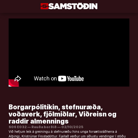
Áfram
að
efni
Borgarpólitíkin, stefnuræða,
voðaverk, fjölmiðlar, Viðreisn og
raddir almennings
S06 E032 — Rauða borðið — 02/10/2025
Við hefjum leik á greiningu á stefnuræðu hins unga forsætisráðherra á
Alþingi, Kristrúnar Frostadóttur. Fjallað verður um síðustu vendingar í stöðu