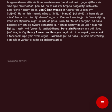
borgarmálanna eftir að Einar Þorsteinsson framdi valdarán gegn sjálfum sér
eins og einhver orðaði það. Munu sósíalistar hreppa borgarstjórastólastól
Einars er ein spurningin.
Jón Óðinn Waage
er Akureyringur sem býr í
Svíþjóð. Hann lýsir hvernig nánast tilviljun bjargaði því að dóttir hans slapp
við að lenda í skotlínu fjöldamorðingjans í Örebro. Hundingjarnir fara á stjá og
ræða um stjórnmál á götum úti. Að þessu sinni fær fólkið í borginni að pæla í
borgarstjórninni og nýjum borgarstjóra. Hinn gamalreyndi Sigurjón Magnús
Egilsson ræðir við fyrrum forsætisráðherra,
Þorstein Pálsson
um pólitík og
þjóðfélagið. Og
Henry Alexander Henrysson
, doktor í heimspeki, sem er ekki
á facebook, upplýsir hvers vegna – samhliða því að fjalla um ýmis siðferðisleg
álitamál er varða fjölmiðla og stjórnmálafólk.
Samstöðin © 2026
menu