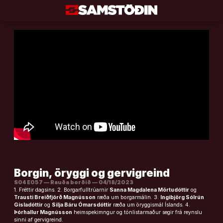
Áfram
að
efni
Borgin, öryggi og gervigreind
S04 E057 — Rauða borðið — 04/18/2023
1. Fréttir dagsins. 2. Borgarfulltrúarnir
Sanna Magdalena Mörtudóttir
og
Trausti Breiðfjörð Magnússon
ræða um borgarmálin. 3.
Ingibjörg Sólrún
Gísladóttir
og
Silja Báru Ómarsdóttir
ræða um öryggismál Íslands. 4.
Þórhallur Magnússon
heimspekimngur og tónlistarmaður segir frá reynslu
sinni af gervigreind.