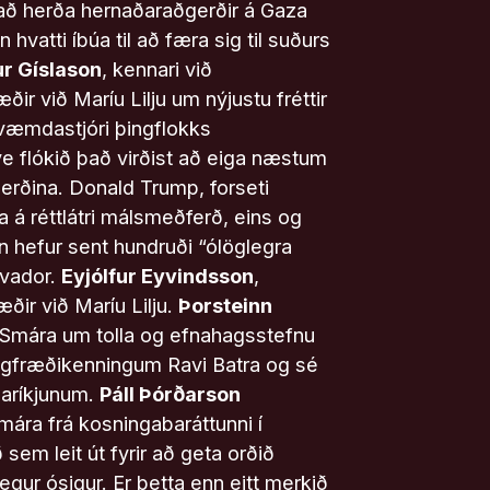
 að herða hernaðaraðgerðir á Gaza
 hvatti íbúa til að færa sig til suðurs
ur Gíslason
, kennari við
ir við Maríu Lilju um nýjustu fréttir
væmdastjóri þingflokks
e flókið það virðist að eiga næstum
tgerðina. Donald Trump, forseti
 á réttlátri málsmeðferð, eins og
n hefur sent hundruði “ólöglegra
lvador.
Eyjólfur Eyvindsson
,
ðir við Maríu Lilju.
Þorsteinn
 Smára um tolla og efnahagsstefnu
agfræðikenningum Ravi Batra og sé
daríkjunum.
Páll Þórðarson
mára frá kosningabaráttunni í
 sem leit út fyrir að geta orðið
gur ósigur. Er þetta enn eitt merkið