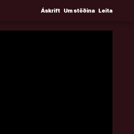
Áskrift
Um stöðina
Leita