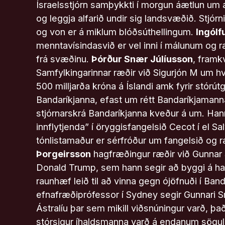
Ísraelsstjórn samþykkti í morgun áætlun um
og leggja alfarið undir sig landsvæðið. Stjórnin
og von er á miklum blóðsúthellingum.
Ingólf
menntavísindasvið er vel inni í málunum og ræð
frá svæðinu.
Þórður Snær Júlíusson
, framk
Samfylkingarinnar ræðir við Sigurjón M um hv
500 milljarða króna á Ís­landi amk fyrir stórú
Bandaríkjanna, efast um rétt Bandaríkjamanna
stjórnarskrá Bandaríkjanna kveður á um. Han
innflytjenda” í öryggisfangelsið Cecot í el Sa
tónlistamaður er sérfróður um fangelsið og ræ
Þorgeirsson
hagfræðingur ræðir við Gunnar
Donald Trump, sem hann segir að byggi á h
raunhæf leið til að vinna gegn ójöfnuði í Ban
efnafræðiprófessor í Sydney segir Gunnari S
Ástralíu þar sem mikill viðsnúningur varð, það
stórsigur íhaldsmanna varð á endanum sögule