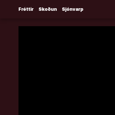
Áfram
Fréttir
Skoðun
Sjónvarp
að
efni