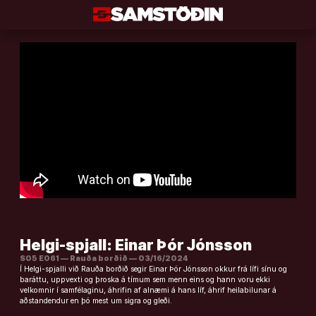
Áfram
að
efni
Helgi-spjall: Einar Þór Jónsson
S05 E061 — Rauða borðið — 03/16/2024
Í Helgi-spjalli við Rauða borðið segir Einar Þór Jónsson okkur frá lífi sínu og
baráttu, uppvexti og þroska á tímum sem menn eins og hann voru ekki
velkomnir í samfélaginu, áhrifin af alnæmi á hans líf, áhrif heilabilunar á
aðstandendur en þó mest um sigra og gleði.