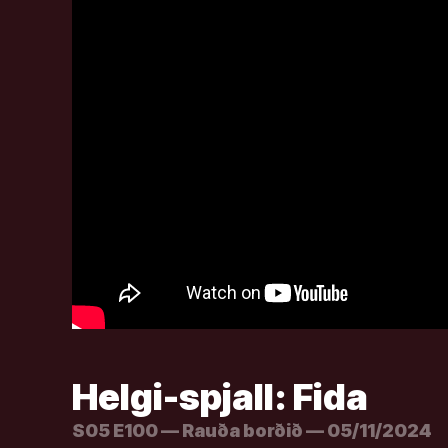
Helgi-spjall: Fida
S05 E100 — Rauða borðið — 05/11/2024