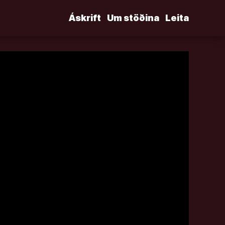
Áskrift
Um stöðina
Leita