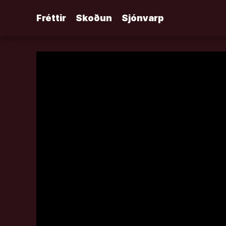
Áfram
Fréttir
Skoðun
Sjónvarp
að
efni