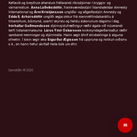
Keflavík og breyttum áherslum fráfarandi ríkisstjórnar í öryggis- og
varnarmálum.
Anna Lúðvíksdóttir
, framkvæmdastjóri Íslandsdeildar Amnesty
International og
Árni Kristjánsson
ungliða- og aðgerðastjóri Amnesty og
Edda S. Arhúrsdóttir
ungliði segja okkur frá mannréttindabaráttu á
tímamótum, bíómynd, svartri skýrslu og helstu áskorunum dagsins í dag.
Þórhallur Guðmundsson
stjórnsýslufræðingur ræðir ágala við núverandi
kerfi listamannalauna.
Lárus Ýmir Óskarsson
kvikmyndagerðarmaður ræðir
samband menningar og stjórnmála. Hann segir áhrif einstaklinga á söguna
ofmetin. Í lokin segir séra
Sigurður Ægisson
frá uppruna og notkun orðsins
o.k., en hann hefur skrifað heila bók um efni.
Samstöðin © 2026
menu