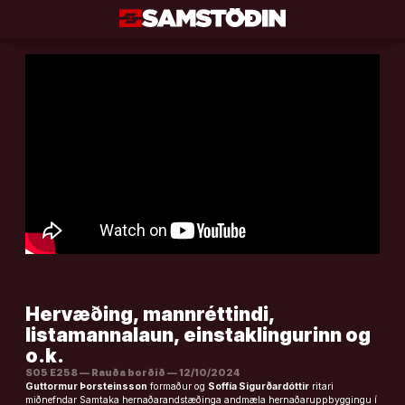
Áfram
að
efni
Hervæðing, mannréttindi,
listamannalaun, einstaklingurinn og
o.k.
S05 E258 — Rauða borðið — 12/10/2024
Guttormur Þorsteinsson
formaður og
Soffía Sigurðardóttir
ritari
miðnefndar Samtaka hernaðarandstæðinga andmæla hernaðaruppbyggingu í