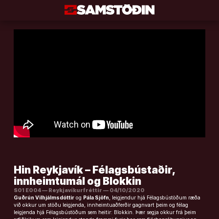
Áfram
að
efni
Hin Reykjavík – Félagsbústaðir,
innheimtumál og Blokkin
S01 E004 — Reykjavíkurfréttir — 04/10/2020
Guðrún Vilhjálmsdóttir
og
Pála Sjöfn
, leigjendur hjá Félagsbústöðum ræða
við okkur um stöðu leigjenda, innheimtuaðferðir gagnvart þeim og félag
leigjenda hjá Félagsbústöðum sem heitir: Blokkin. Þær segja okkur frá þeim