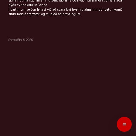
skilja nútíma stjórnmál, hlutverk ráðherra og hvað núverandi stjórnarstaða
þýðir fyrir okkur íbúanna.
Í þættinum verður leitast við að svara því hvernig almenningur getur komið
sinni rödd á framfæri og stuðlað að breytingum.
Samstöðin © 2026
menu