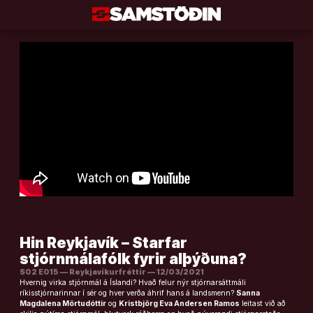
Áfram
að
efni
Hin Reykjavík – Starfar
stjórnmálafólk fyrir alþýðuna?
S02 E015 — Reykjavíkurfréttir — 12/03/2021
Hvernig virka stjórnmál á Íslandi? Hvað felur nýr stjórnarsáttmáli
ríkisstjórnarinnar í sér og hver verða áhrif hans á landsmenn?
Sanna
Magdalena Mörtudóttir
og
Kristbjörg Eva Andersen Ramos
leitast við að