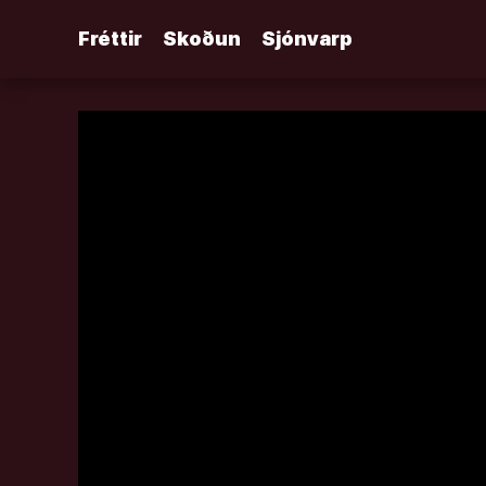
Áfram
Fréttir
Skoðun
Sjónvarp
að
efni