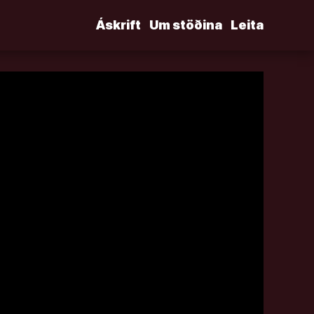
Áskrift
Um stöðina
Leita