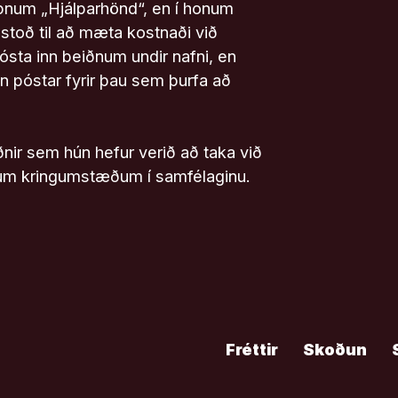
pnum „Hjálparhönd“, en í honum
ðstoð til að mæta kostnaði við
ósta inn beiðnum undir nafni, en
n póstar fyrir þau sem þurfa að
nir sem hún hefur verið að taka við
gum kringumstæðum í samfélaginu.
Fréttir
Skoðun