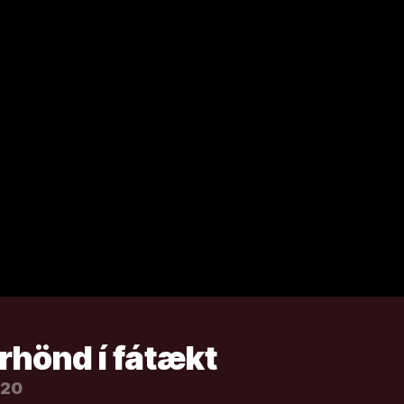
arhönd í fátækt
020