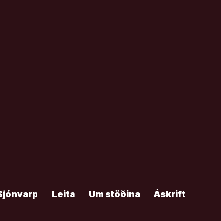
Sjónvarp
Leita
Um stöðina
Áskrift