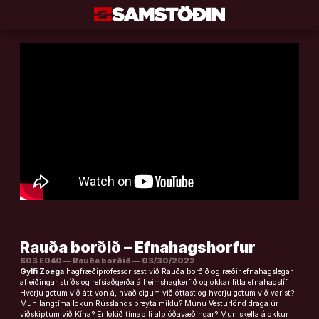
Áfram
að
efni
Rauða borðið – Efnahagshorfur
S03 E040 — Rauða borðið — 03/30/2022
Gylfi Zoega
hagfræðiprófessor sest við Rauða borðið og ræðir efnahagslegar
afleiðingar stríðs og refsiaðgerða á heimshagkerfið og okkar litla efnahagslíf.
Hverju getum við átt von á, hvað eigum við óttast og hverju getum við varist?
Mun langtíma lokun Rússlands breyta miklu? Munu Vesturlönd draga úr
viðskiptum við Kína? Er lokið tímabili alþjóðavæðingar? Mun skella á okkur