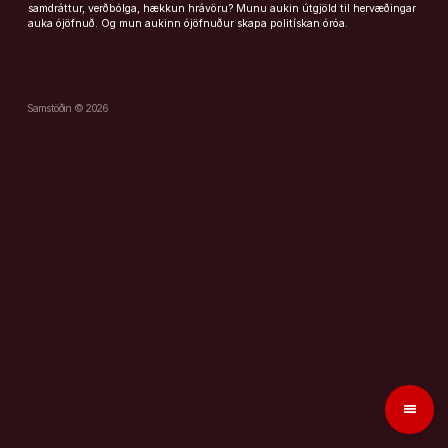
samdráttur, verðbólga, hækkun hrávöru? Munu aukin útgjöld til hervæðingar
auka ójöfnuð. Og mun aukinn ójöfnuður skapa politískan óróa.
Samstöðin © 2026
menu