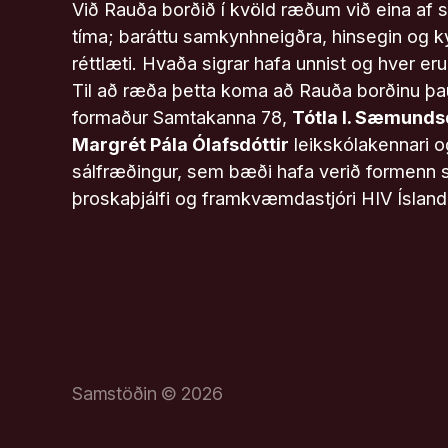
Við Rauða borðið í kvöld ræðum við eina af 
tíma; baráttu samkynhneigðra, hinsegin og ky
réttlæti. Hvaða sigrar hafa unnist og hver e
Til að ræða þetta koma að Rauða borðinu þ
formaður Samtakanna 78,
Tótla I. Sæmunds
Margrét Pála Ólafsdóttir
leikskólakennari 
sálfræðingur, sem bæði hafa verið formenn
þroskaþjálfi og framkvæmdastjóri HIV Ísland
Samstöðin © 2026