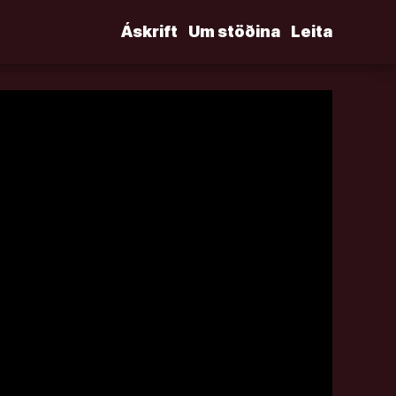
Áskrift
Um stöðina
Leita