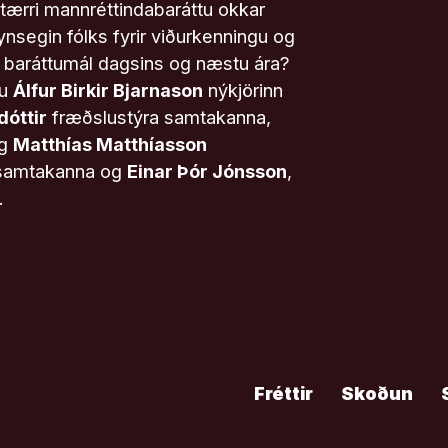
stærri mannréttindabaráttu okkar
nsegin fólks fyrir viðurkenningu og
ru baráttumál dagsins og næstu ára?
au
Álfur Birkir Bjarnason
nýkjörinn
dóttir
fræðslustýra samtakanna,
og
Matthías Matthíasson
 samtakanna og
Einar Þór Jónsson
,
.
Fréttir
Skoðun