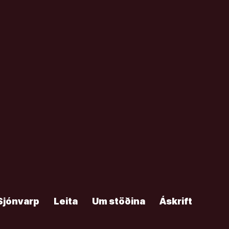
Sjónvarp
Leita
Um stöðina
Áskrift