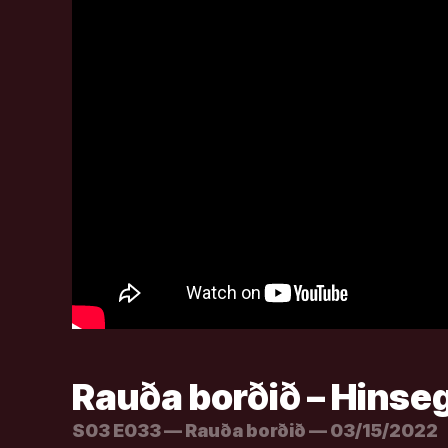
Rauða borðið – Hinseg
S03 E033 — Rauða borðið — 03/15/2022