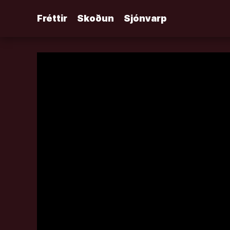
Áfram
Fréttir
Skoðun
Sjónvarp
að
efni