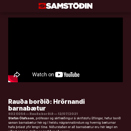
Áfram
að
efni
Rauða borðið: Hrörnandi
barnabætur
S02 E054 — Rauða borðið — 12/07/2021
Stefán Ólafsson
, prófessor og sérfræðingur á skrifstofu Eflingar, hefur borið
saman barnabætur hér og í helstu nágrannalöndum og hvernig bæturnar
hafa þróast yfir lengri tíma. Niðurstaðan er að barnabætur eru hér lægri en