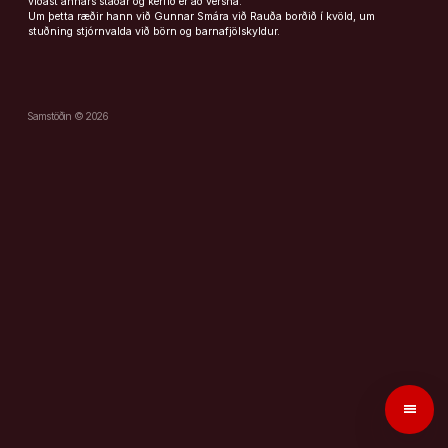
víðast annars staðar og kerfið er að versna.
Um þetta ræðir hann við Gunnar Smára við Rauða borðið í kvöld, um
stuðning stjórnvalda við börn og barnafjölskyldur.
Samstöðin © 2026
menu