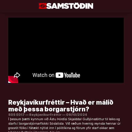
Áfram
að
efni
Reykjavíkurfréttir – Hvað er málið
með þessa borgarstjórn?
S05 E017 — Reykjavíkurfréttir — 09/10/2024
Í þessum þætti kynnum við Ástu Þórdísi Skjalddal Guðjónsdóttur til leiks og
starfs í borgarstjórnarflokki Sósíalista. Við ræðum hvernig reynsla hennar úr
grasrót fólks í fátækt nýtist inn í pólitíkina og förum yfir starf okkar sem