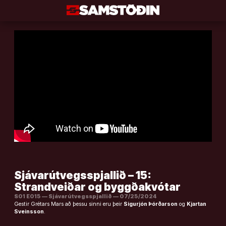
Áfram
að
efni
Sjávarútvegsspjallið – 15:
Strandveiðar og byggðakvótar
S01 E015 — Sjávarútvegsspjallið — 07/25/2024
Gestir Grétars Mars að þessu sinni eru þeir
Sigurjón Þórðarson
og
Kjartan
Sveinsson
.