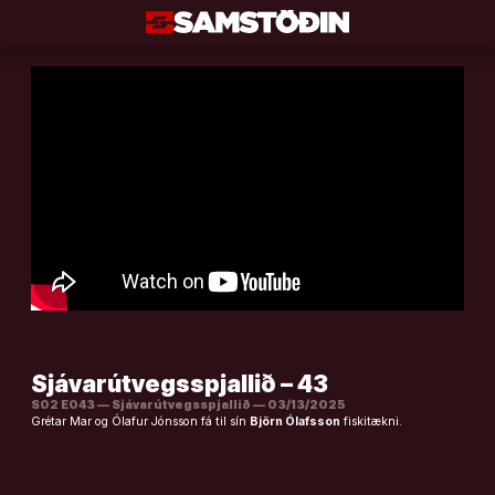
Áfram
að
efni
Sjávarútvegsspjallið – 43
S02 E043 — Sjávarútvegsspjallið — 03/13/2025
Grétar Mar og Ólafur Jónsson fá til sín
Björn Ólafsson
fiskitækni.