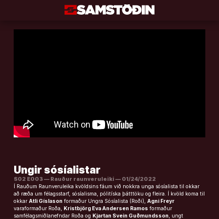
Áfram
að
efni
Ungir sósíalistar
S02 E003 — Rauður raunveruleiki — 01/24/2022
Í Rauðum Raunveruleika kvöldsins fáum við nokkra unga sósíalista til okkar
að ræða um félagsstarf, sósíalisma, pólitíska þátttöku og fleira. Í kvöld koma til
okkar
Atli Gíslason
formaður Ungra Sósíalista (Roði),
Agni Freyr
varaformaður Roða,
Kristbjörg Eva Andersen Ramos
formaður
samfélagsmiðlanefndar Roða og
Kjartan Svein Guðmundsson
, ungt