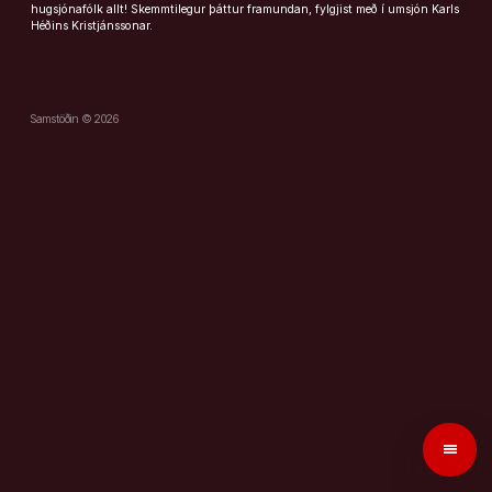
hugsjónafólk allt! Skemmtilegur þáttur framundan, fylgjist með í umsjón Karls
Héðins Kristjánssonar.
Samstöðin © 2026
menu