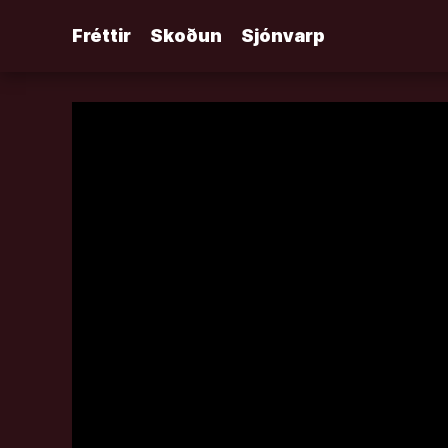
Áfram
Fréttir
Skoðun
Sjónvarp
að
efni