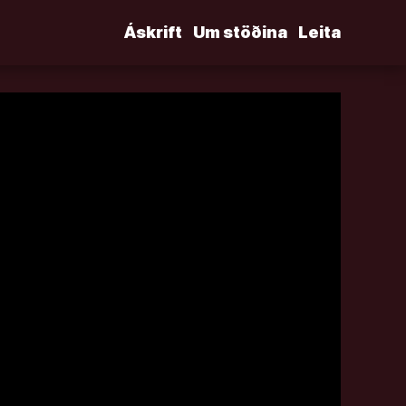
Áskrift
Um stöðina
Leita