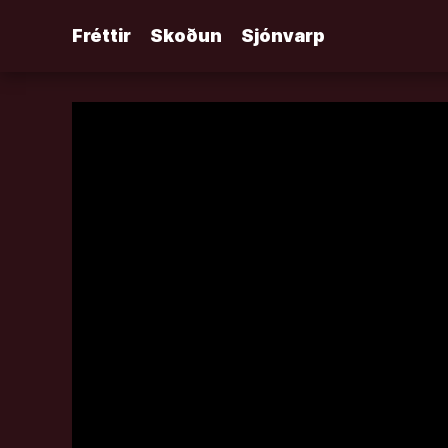
Áfram
Fréttir
Skoðun
Sjónvarp
að
efni