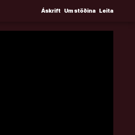
Áskrift
Um stöðina
Leita