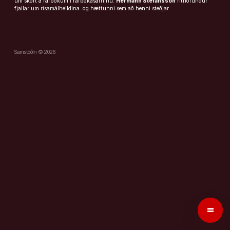
um skort á rafbókum í rafbókasafninu.
Hermann Stefánsson
rithöfundur
fjallar um risamálheildina. og hættunni sem að henni steðjar.
Samstöðin © 2026
menu