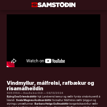
Áfram
að
efni
Vindmyllur, málfrelsi, rafbækur og
risamálheildin
S05 E154 — Rauða borðið — 08/13/2024
Björg Eva Erlendsdóttir
hjá Landvernd kemur og ræðir fyrsta vindorkuverið á
Íslandi.
Svala Magnea Ásdísardóttir
formaður Málfrelsis ræðir þöggun og
stýringu umræðunnar.
Barbara Helga Guðnadóttir
borgarbókavörður ræðir