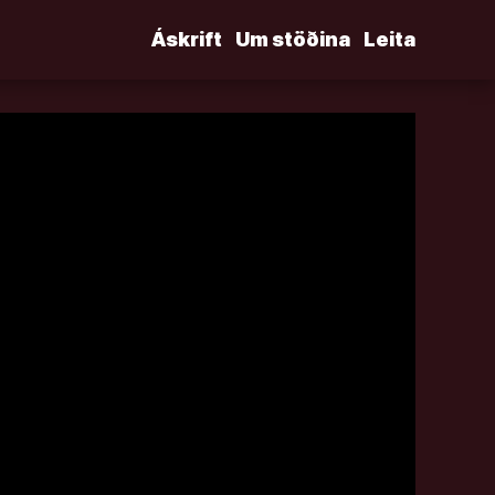
Áskrift
Um stöðina
Leita