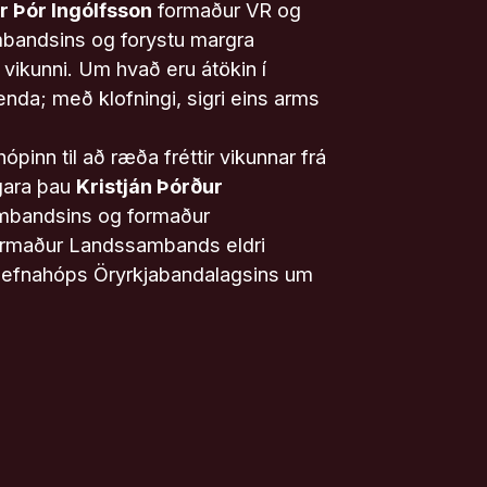
 Þór Ingólfsson
formaður VR og
mbandsins og forystu margra
 vikunni. Um hvað eru átökin í
nda; með klofningi, sigri eins arms
ópinn til að ræða fréttir vikunnar frá
rgara þau
Kristján Þórður
sambandsins og formaður
rmaður Landssambands eldri
efnahóps Öryrkjabandalagsins um