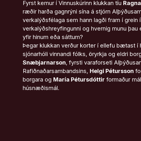
Fyrst kemur í Vinnuskúrinn klukkan tíu
Ragnar
ræðir harða gagnrýni sína á stjórn Alþýðusa
verkalýðsfélaga sem hann lagði fram í grein í
verkalýðshreyfingunni og hvernig munu þau e
yfir hinum eða sáttum?
Þegar klukkan verður korter í ellefu bætast í h
sjónarhóli vinnandi fólks, öryrkja og eldri bo
Snæbjarnarson
, fyrsti varaforseti Alþýðu
Rafiðnaðarsambandsins,
Helgi Pétursson
fo
borgara og
María Pétursdóttir
formaður mál
húsnæðismál.