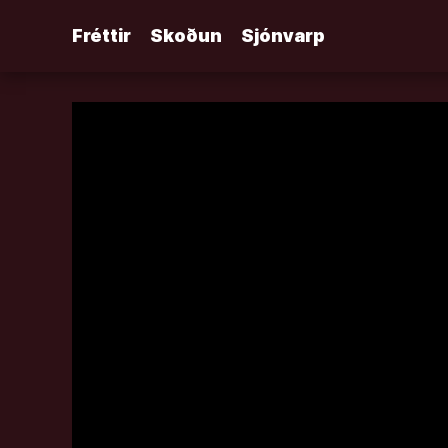
Áfram
Fréttir
Skoðun
Sjónvarp
að
efni