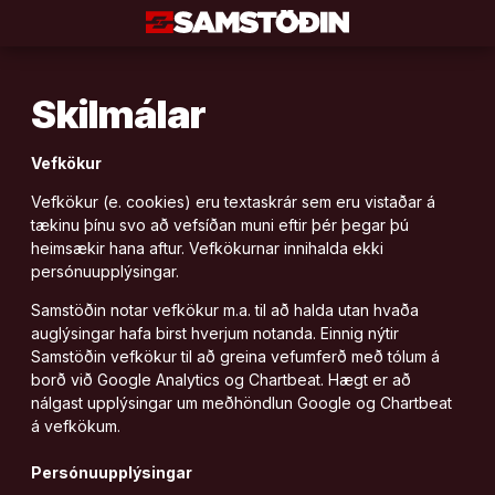
Áfram
að
efni
Skilmálar
Vefkökur
Vefkökur (e. cookies) eru textaskrár sem eru vistaðar á
tækinu þínu svo að vefsíðan muni eftir þér þegar þú
heimsækir hana aftur. Vefkökurnar innihalda ekki
persónuupplýsingar.
Samstöðin notar vefkökur m.a. til að halda utan hvaða
auglýsingar hafa birst hverjum notanda. Einnig nýtir
Samstöðin vefkökur til að greina vefumferð með tólum á
borð við Google Analytics og Chartbeat. Hægt er að
nálgast upplýsingar um meðhöndlun
Google
og
Chartbeat
á vefkökum.
Persónuupplýsingar