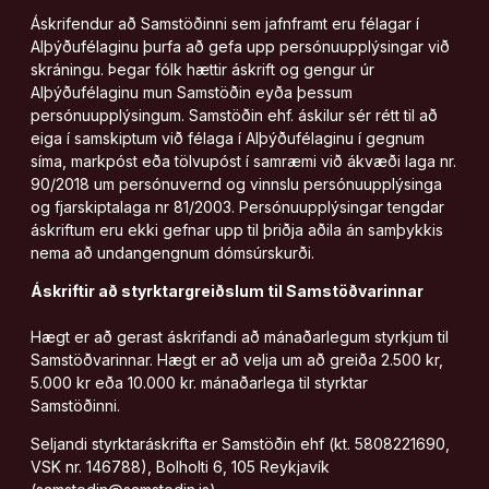
Áskrifendur að Samstöðinni sem jafnframt eru félagar í
Alþýðufélaginu þurfa að gefa upp persónuupplýsingar við
skráningu. Þegar fólk hættir áskrift og gengur úr
Alþýðufélaginu mun Samstöðin eyða þessum
persónuupplýsingum. Samstöðin ehf. áskilur sér rétt til að
eiga í samskiptum við félaga í Alþýðufélaginu í gegnum
síma, markpóst eða tölvupóst í samræmi við ákvæði laga nr.
90/2018 um persónuvernd og vinnslu persónuupplýsinga
og fjarskiptalaga nr 81/2003. Persónuupplýsingar tengdar
áskriftum eru ekki gefnar upp til þriðja aðila án samþykkis
nema að undangengnum dómsúrskurði.
Áskriftir að styrktargreiðslum til Samstöðvarinnar
Hægt er að
gerast áskrifandi
að mánaðarlegum styrkjum til
Samstöðvarinnar. Hægt er að velja um að greiða 2.500 kr,
5.000 kr eða 10.000 kr. mánaðarlega til styrktar
Samstöðinni.
Seljandi styrktaráskrifta er Samstöðin ehf (kt. 5808221690,
VSK nr. 146788), Bolholti 6, 105 Reykjavík