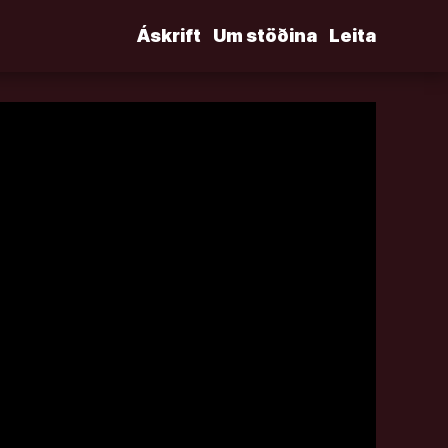
Áskrift
Um stöðina
Leita