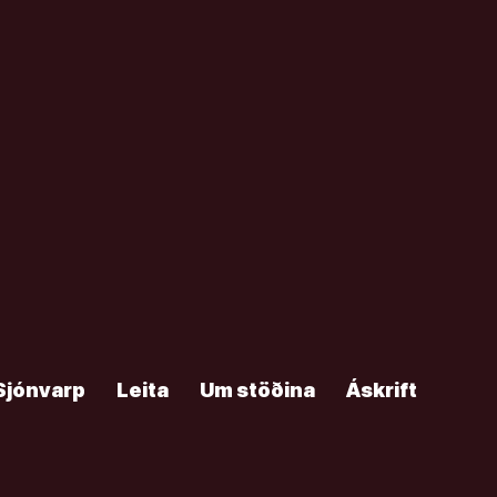
Sjónvarp
Leita
Um stöðina
Áskrift