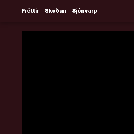
Áfram
Fréttir
Skoðun
Sjónvarp
að
efni