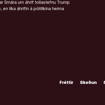
ar Smára um áhrif tollastefnu Trump
n líka áhrifin á pólitíkina heima
Fréttir
Skoðun