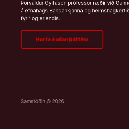
Þorvaldur Gylfason prófessor ræðir við Gunn
á efnahags Bandaríkjanna og heimshagkerfið, e
fyrir og erlendis.
Horfa á allan þáttinn
Samstöðin © 2026