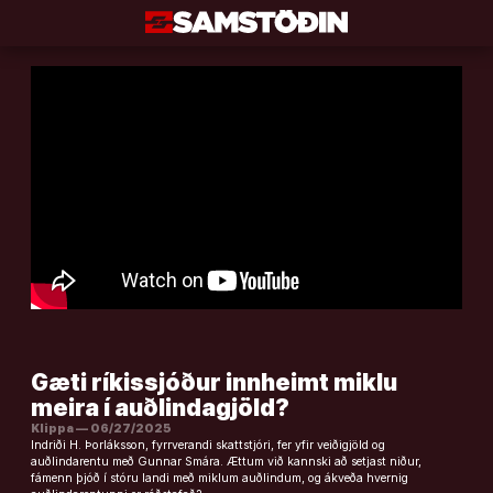
Áfram
að
efni
Gæti ríkissjóður innheimt miklu
meira í auðlindagjöld?
Klippa — 06/27/2025
Indriði H. Þorláksson, fyrrverandi skattstjóri, fer yfir veiðigjöld og
auðlindarentu með Gunnar Smára. Ættum við kannski að setjast niður,
fámenn þjóð í stóru landi með miklum auðlindum, og ákveða hvernig