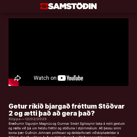
Áfram
að
efni
Getur ríkið bjargað fréttum Stöðvar
2 og ætti það að gera það?
Klippa — 12/02/2025
Bræðurnir Sigurjón Magnús og Gunnar Smári Egilssynir taka á móti gestum
og ræða við þá um helstu fréttir og stöðuna í stjórnmálum. Að þessu sinni
koma þær Guðrún Johnsen prófessor og deildarforseti viðskiptadeildar á