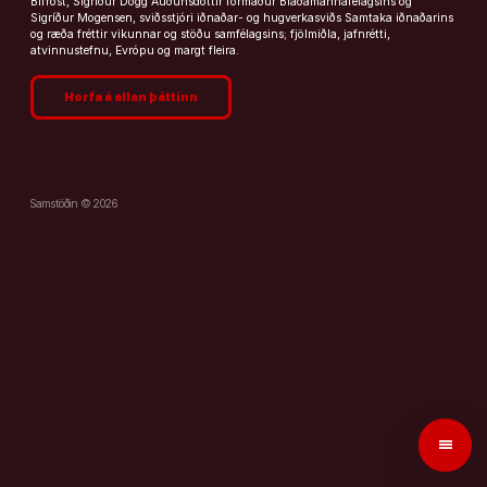
Bifröst, Sigríður Dögg Auðunsdóttir formaður Blaðamannafélagsins og
Sigríður Mogensen, sviðsstjóri iðnaðar- og hugverkasviðs Samtaka iðnaðarins
og ræða fréttir vikunnar og stöðu samfélagsins; fjölmiðla, jafnrétti,
atvinnustefnu, Evrópu og margt fleira.
Horfa á allan þáttinn
Samstöðin © 2026
menu