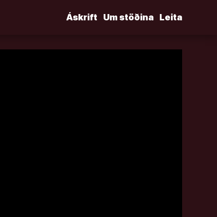
Áskrift
Um stöðina
Leita