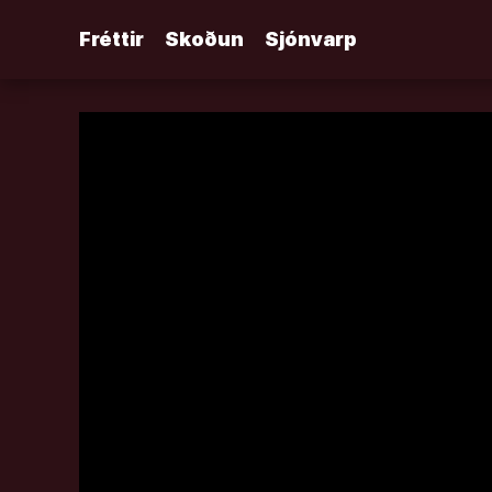
Áfram
Fréttir
Skoðun
Sjónvarp
að
efni