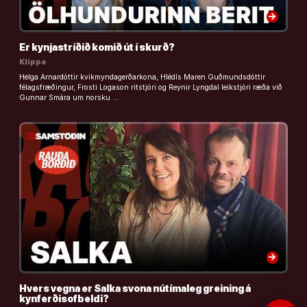
arrow_forward
Er kynjastríðið komið út í skurð?
Klippa
Helga Arnardóttir kvikmyndagerðarkona, Hlédís Maren Guðmundsdóttir
félagsfræðingur, Frosti Logason ritstjóri og Reynir Lyngdal leikstjóri ræða við
Gunnar Smára um norsku …
arrow_forward
Hvers vegna er Salka svona nútímaleg greining á
kynferðisofbeldi?