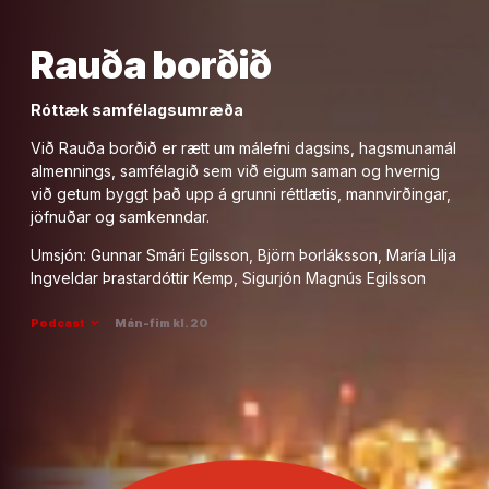
Rauða borðið
Róttæk samfélagsumræða
Við Rauða borðið er rætt um málefni dagsins, hagsmunamál
almennings, samfélagið sem við eigum saman og hvernig
við getum byggt það upp á grunni réttlætis, mannvirðingar,
jöfnuðar og samkenndar.
Umsjón: Gunnar Smári Egilsson, Björn Þorláksson, María Lilja
Ingveldar Þrastardóttir Kemp, Sigurjón Magnús Egilsson
expand_more
Podcast
Mán-fim kl. 20