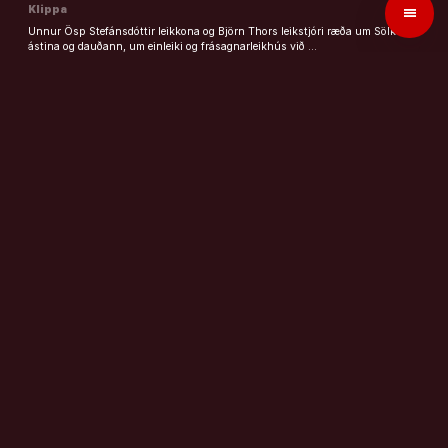
Klippa
menu
Unnur Ösp Stefánsdóttir leikkona og Björn Thors leikstjóri ræða um Sölku –
ástina og dauðann, um einleiki og frásagnarleikhús við …
arrow_forward
Sagði Marco Rubio nokkuð annað en JD Vance sagði í
fyrra?
Klippa
Hilmar Þór Hilmarsson prófessor fer yfir helstu strauma af
öryggisráðstefnunni í Munchen í spjalli við Gunnar Smára um heimsmálin.