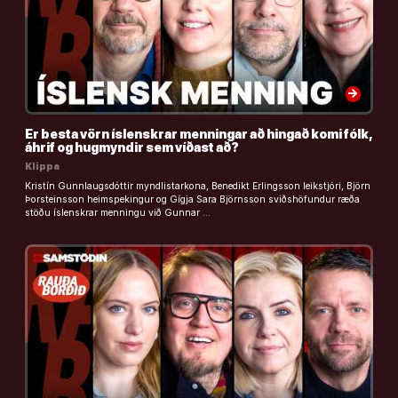
arrow_forward
Er besta vörn íslenskrar menningar að hingað komi fólk,
áhrif og hugmyndir sem víðast að?
Klippa
Kristín Gunnlaugsdóttir myndlistarkona, Benedikt Erlingsson leikstjóri, Björn
Þorsteinsson heimspekingur og Gígja Sara Björnsson sviðshöfundur ræða
stöðu íslenskrar menningu við Gunnar …