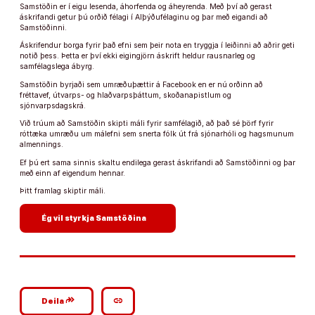
Samstöðin er í eigu lesenda, áhorfenda og áheyrenda. Með því að gerast
áskrifandi getur þú orðið félagi í Alþýðufélaginu og þar með eigandi að
Samstöðinni.
Áskrifendur borga fyrir það efni sem þeir nota en tryggja í leiðinni að aðrir geti
notið þess. Þetta er því ekki eigingjörn áskrift heldur rausnarleg og
samfélagslega ábyrg.
Samstöðin byrjaði sem umræðuþættir á Facebook en er nú orðinn að
fréttavef, útvarps- og hlaðvarpsþáttum, skoðanapistlum og
sjónvarpsdagskrá.
Við trúum að Samstöðin skipti máli fyrir samfélagið, að það sé þörf fyrir
róttæka umræðu um málefni sem snerta fólk út frá sjónarhóli og hagsmunum
almennings.
Ef þú ert sama sinnis skaltu endilega gerast áskrifandi að Samstöðinni og þar
með einn af eigendum hennar.
Þitt framlag skiptir máli.
arrow_forward
Ég vil styrkja Samstöðina
google_plus_reshare
link
Deila