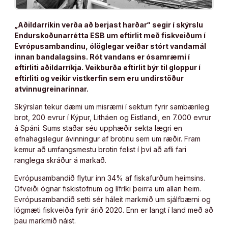
„Aðildarríkin verða að berjast harðar“ segir í skýrslu
Endurskoðunarrétta ESB um eftirlit með fiskveiðum í
Evrópusambandinu, ólöglegar veiðar stórt vandamál
innan bandalagsins. Rót vandans er ósamræmi í
eftirliti aðildarríkja. Veikburða eftirlit býr til gloppur í
eftirliti og veikir vistkerfin sem eru undirstöður
atvinnugreinarinnar.
Skýrslan tekur dæmi um misræmi í sektum fyrir sambærileg
brot, 200 evrur í Kýpur, Litháen og Eistlandi, en 7.000 evrur
á Spáni. Sums staðar séu upphæðir sekta lægri en
efnahagslegur ávinningur af brotinu sem um ræðir. Fram
kemur að umfangsmestu brotin felist í því að afli fari
ranglega skráður á markað.
Evrópusambandið flytur inn 34% af fiskafurðum heimsins.
Ofveiði ógnar fiskistofnum og lífríki þeirra um allan heim.
Evrópusambandið setti sér háleit markmið um sjálfbærni og
lögmæti fiskveiða fyrir árið 2020. Enn er langt í land með að
þau markmið náist.