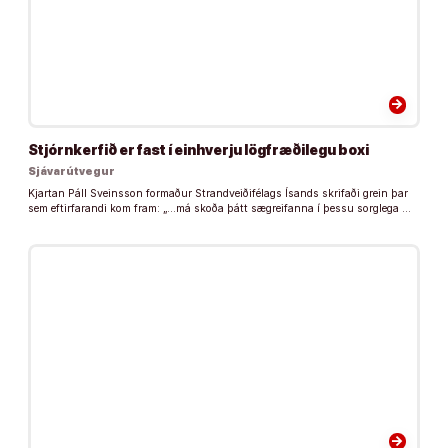
arrow_forward
Stjórnkerfið er fast í einhverju lögfræðilegu boxi
Sjávarútvegur
Kjartan Páll Sveinsson formaður Strandveiðifélags Ísands skrifaði grein þar
sem eftirfarandi kom fram: „…má skoða þátt sægreifanna í þessu sorglega …
arrow_forward