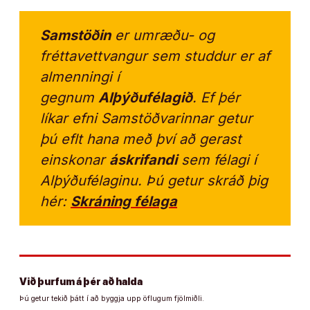
Samstöðin
er umræðu- og
fréttavettvangur sem studdur er af
almenningi í
gegnum
Alþýðufélagið
. Ef þér
líkar efni Samstöðvarinnar getur
þú eflt hana með því að gerast
einskonar
áskrifandi
sem félagi í
Alþýðufélaginu. Þú getur skráð þig
hér:
Skráning félaga
Við þurfum á þér að halda
Þú getur tekið þátt í að byggja upp öflugum fjölmiðli.