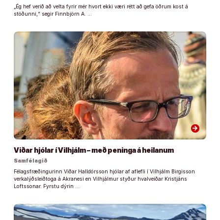
„Ég hef verið að velta fyrir mér hvort ekki væri rétt að gefa öðrum kost á
stöðunni,“ segir Finnbjörn A. …
arrow_forward
Viðar hjólar í Vilhjálm – með peninga á heilanum
Samfélagið
Félagsfræðingurinn Viðar Halldórsson hjólar af aflefli í Vilhjálm Birgisson
verkalýðsleiðtoga á Akranesi en Vilhjálmur styður hvalveiðar Kristjáns
Loftssonar. Fyrstu dýrin …