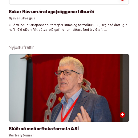
Sakar Rúv um áratuga þöggunartilburði
Sjávarútvegur
Guðmundur Kristjánsson, forstjóri Brims og formaður SFS, segir að áratugir
hafi liðið síðan Ríkisútvarpið gaf honum síðast færi á viðtali. …
Nýjustu fréttir
arrow_forward
Slúðrað með arftaka forseta ASÍ
Verkalýðsmál