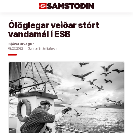
Áfram
að
efni
Ólöglegar veiðar stórt
vandamál í ESB
Sjávarútvegur
09/27/2022
Gunnar Smári Egilsson