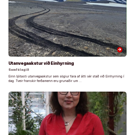
arrow_forward
Utanvegaakstur við Einhyrning
Samfélagið
Einn ljótasti utanvegaakstur sem sögiur fara af átti sér stað við Einhyrning í
dag. Tveir franskir ferðamenn eru grunaðir um …