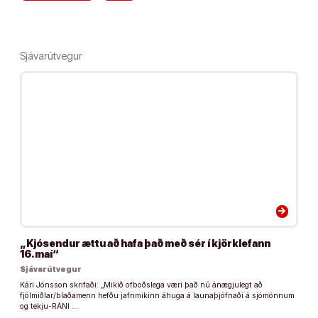
Sjávarútvegur
arrow_forward
„Kjósendur ættu að hafa það með sér í kjörklefann
16.maí“
Sjávarútvegur
Kári Jónsson skrifaði: „Mikið ofboðslega væri það nú ánægjulegt að
fjölmiðlar/blaðamenn hefðu jafnmikinn áhuga á launaþjófnaði á sjómönnum
og tekju-RÁNI …