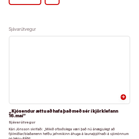
Sjávarútvegur
arrow_forward
„Kjósendur ættu að hafa það með sér í kjörklefann
16.maí“
Sjávarútvegur
Kári Jónsson skrifaði: „Mikið ofboðslega væri það nú ánægjulegt að
fjölmiðlar/blaðamenn hefðu jafnmikinn áhuga á launaþjófnaði á sjómönnum
og tekju-RÁNI …