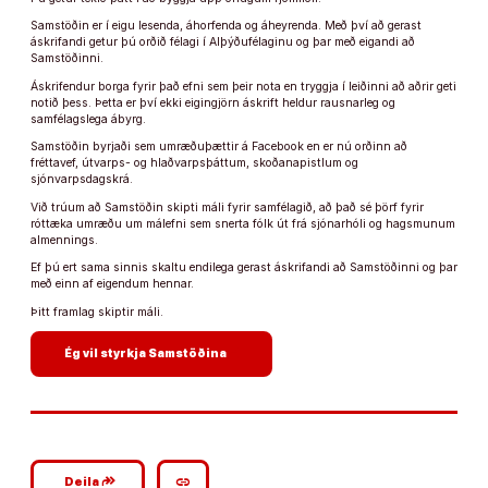
Samstöðin er í eigu lesenda, áhorfenda og áheyrenda. Með því að gerast
áskrifandi getur þú orðið félagi í Alþýðufélaginu og þar með eigandi að
Samstöðinni.
Áskrifendur borga fyrir það efni sem þeir nota en tryggja í leiðinni að aðrir geti
notið þess. Þetta er því ekki eigingjörn áskrift heldur rausnarleg og
samfélagslega ábyrg.
Samstöðin byrjaði sem umræðuþættir á Facebook en er nú orðinn að
fréttavef, útvarps- og hlaðvarpsþáttum, skoðanapistlum og
sjónvarpsdagskrá.
Við trúum að Samstöðin skipti máli fyrir samfélagið, að það sé þörf fyrir
róttæka umræðu um málefni sem snerta fólk út frá sjónarhóli og hagsmunum
almennings.
Ef þú ert sama sinnis skaltu endilega gerast áskrifandi að Samstöðinni og þar
með einn af eigendum hennar.
Þitt framlag skiptir máli.
arrow_forward
Ég vil styrkja Samstöðina
google_plus_reshare
link
Deila