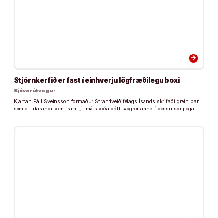
arrow_forward
Stjórnkerfið er fast í einhverju lögfræðilegu boxi
Sjávarútvegur
Kjartan Páll Sveinsson formaður Strandveiðifélags Ísands skrifaði grein þar
sem eftirfarandi kom fram: „…má skoða þátt sægreifanna í þessu sorglega …