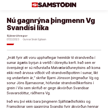
Áfram
að
efni
Nú gagnrýna þingmenn Vg
Svandísi líka
Sjávarútvegur
07/22/2023
Gunnar Smári Egilsson
„Þrátt fyrir allt voru upphaflegar heimildir til strandveiða í
sumar ágætis byrjun á vertíð í óbreyttu kerfi. Það sem er
óvenjulegt er sú niðurstaða Matvælaráðuneytisins að koma
ekki með árvissa viðbót við strandveiðipottinn í sumar, líkt
og undanfarin ár,“ skrifar Bjarni Jónsson þingmaður Vg og
sonur Jóns Bjarnasonar, höfundar strandveiðikerfisins í
grein í Vísi sem skrifuð er gegn ákvörðun Svandísar
Svavarsdóttur, ráðherra Vg.
Það eru því ekki bara þingmenn Sjálfstæðisflokks og
Framsóknar sem gagnrýna Svandísi fyrir ákvörðun hennar