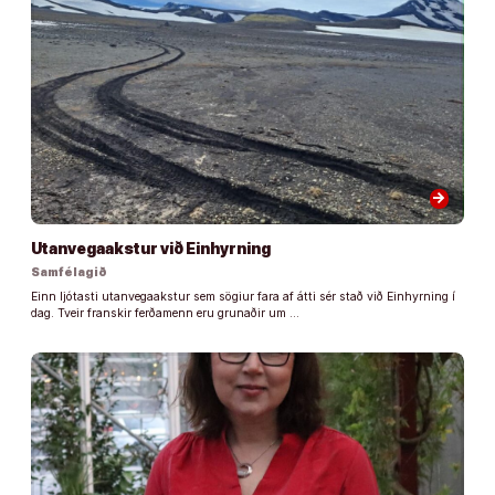
arrow_forward
Utanvegaakstur við Einhyrning
Samfélagið
Einn ljótasti utanvegaakstur sem sögiur fara af átti sér stað við Einhyrning í
dag. Tveir franskir ferðamenn eru grunaðir um …