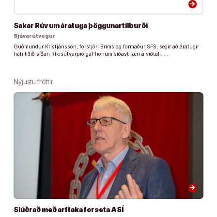
arrow_forward
Sakar Rúv um áratuga þöggunartilburði
Sjávarútvegur
Guðmundur Kristjánsson, forstjóri Brims og formaður SFS, segir að áratugir
hafi liðið síðan Ríkisútvarpið gaf honum síðast færi á viðtali. …
Nýjustu fréttir
arrow_forward
Slúðrað með arftaka forseta ASÍ