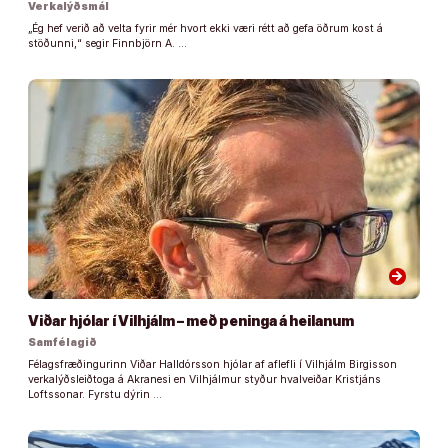
Verkalýðsmál
„Ég hef verið að velta fyrir mér hvort ekki væri rétt að gefa öðrum kost á
stöðunni,“ segir Finnbjörn A. …
arrow_forward
Viðar hjólar í Vilhjálm – með peninga á heilanum
Samfélagið
Félagsfræðingurinn Viðar Halldórsson hjólar af aflefli í Vilhjálm Birgisson
verkalýðsleiðtoga á Akranesi en Vilhjálmur styður hvalveiðar Kristjáns
Loftssonar. Fyrstu dýrin …