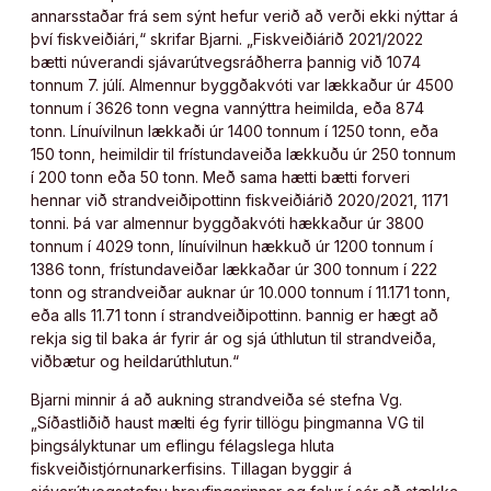
annarsstaðar frá sem sýnt hefur verið að verði ekki nýttar á
því fiskveiðiári,“ skrifar Bjarni. „Fiskveiðiárið 2021/2022
bætti núverandi sjávarútvegsráðherra þannig við 1074
tonnum 7. júlí. Almennur byggðakvóti var lækkaður úr 4500
tonnum í 3626 tonn vegna vannýttra heimilda, eða 874
tonn. Línuívilnun lækkaði úr 1400 tonnum í 1250 tonn, eða
150 tonn, heimildir til frístundaveiða lækkuðu úr 250 tonnum
í 200 tonn eða 50 tonn. Með sama hætti bætti forveri
hennar við strandveiðipottinn fiskveiðiárið 2020/2021, 1171
tonni. Þá var almennur byggðakvóti hækkaður úr 3800
tonnum í 4029 tonn, línuívilnun hækkuð úr 1200 tonnum í
1386 tonn, frístundaveiðar lækkaðar úr 300 tonnum í 222
tonn og strandveiðar auknar úr 10.000 tonnum í 11.171 tonn,
eða alls 11.71 tonn í strandveiðipottinn. Þannig er hægt að
rekja sig til baka ár fyrir ár og sjá úthlutun til strandveiða,
viðbætur og heildarúthlutun.“
Bjarni minnir á að aukning strandveiða sé stefna Vg.
„Síðastliðið haust mælti ég fyrir tillögu þingmanna VG til
þingsályktunar um eflingu félagslega hluta
fiskveiðistjórnunarkerfisins. Tillagan byggir á