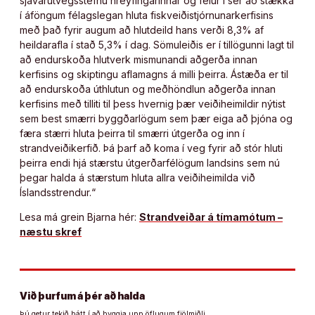
sjávarútvegsstefnu hreyfingarinnar og felur í sér að stækka
í áföngum félagslegan hluta fiskveiðistjórnunarkerfisins
með það fyrir augum að hlutdeild hans verði 8,3% af
heildarafla í stað 5,3% í dag. Sömuleiðis er í tillögunni lagt til
að endurskoða hlutverk mismunandi aðgerða innan
kerfisins og skiptingu aflamagns á milli þeirra. Ástæða er til
að endurskoða úthlutun og meðhöndlun aðgerða innan
kerfisins með tilliti til þess hvernig þær veiðiheimildir nýtist
sem best smærri byggðarlögum sem þær eiga að þjóna og
færa stærri hluta þeirra til smærri útgerða og inn í
strandveiðikerfið. Þá þarf að koma í veg fyrir að stór hluti
þeirra endi hjá stærstu útgerðarfélögum landsins sem nú
þegar halda á stærstum hluta allra veiðiheimilda við
Íslandsstrendur.“
Lesa má grein Bjarna hér:
Strandveiðar á tímamótum –
næstu skref
Við þurfum á þér að halda
Þú getur tekið þátt í að byggja upp öflugum fjölmiðli.