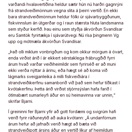
varðandi hvalavertíðina heldur sætir hún nú harðri gagnrýni
frá strandveiðimönnum vegna slita á þeirri vertíð. En ekki
bara strandveiðimönnum heldur fólki úr sjávarbyggðunum,
fiskvinnslum án útgerðar og í raun stærsta hluta landsmanna
sem styður kerfið. Þau einu sem styðja ákvörðun Svandísar
eru Samtök fyrirtækja í sjávarútvegi. Nú rísa þingmenn Vg
upp og mótmæla ákvörðun Svandísar.
„Það olli miklum vonbrigðum og kom okkur mörgum á óvart,
enda virðist árið í ár ekkert sérstaklega frábrugðið fyrri
árum hvað varðar veiðiheimildir sem fyrirséð er að muni
ekki verða nýttar á árinu, eða hægt sé að koma við
lágmarks sveigjanleika á milli fiskveiðiára í
strandveiðikerfinu samanborið við það sem hefur tíðkast í
kvótakerfinu. Þetta árið virðist stjórnsýslan hafa farið í
ótímabært sumarleyfi áður en sú heimavinna var unnin,“
skrifar Bjarni.
Í greininni fer Bjarni yfir að gott fordæmi og svigrúm hafi
verið fyrir ráðuneytið að auka kvótann: „Á undanförnum
árum hefur að jafnaði verið hægt að bæta við
strandveiðipott ársins áður en vertíð líkur af heimildum