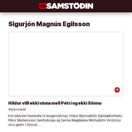
Áfram
að
efni
Sigurjón Magnús Egilsson
arrow_forward
Hildur villl ekki vinna með Pétri og ekki Sönnu
Stjórnmál
Þrír oddvitar framboða til borgarstjórnar, Hildur Björnsdóttir Sjálstæðisflokki,
Pétur Marteinsson Samfylkingu og Sanna Magdalena Mörtudóttir Vinstrinu
voru gestir í Sonum …