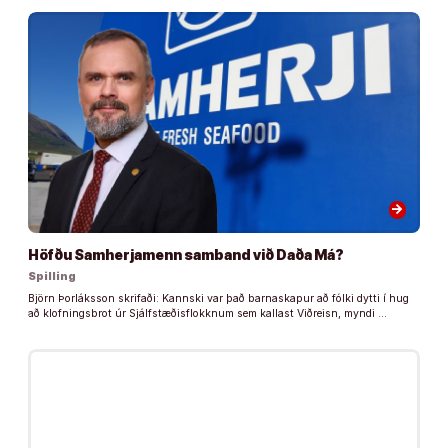
arrow_forward
Höfðu Samherjamenn samband við Daða Má?
Spilling
Björn Þorláksson skrifaði: Kannski var það barnaskapur að fólki dytti í hug
að klofningsbrot úr Sjálfstæðisflokknum sem kallast Viðreisn, myndi …