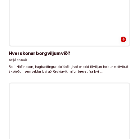
arrow_forward
Hvers­konar borg viljum við?
Stjórnmál
Bolli Héðinsson, hagfræðingur skrifaði: „Það er ekki tilviljun heldur meðvituð
ákvörðun sem veldur því að Reykjavík hefur breyst frá því …