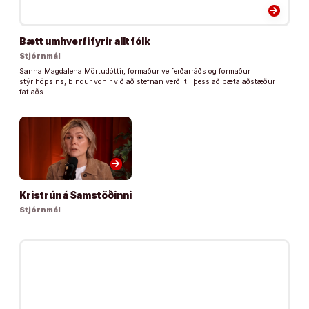
arrow_forward
Bætt umhverfi fyrir allt fólk
Stjórnmál
Sanna Magdalena Mörtudóttir, formaður velferðarráðs og formaður
stýrihópsins, bindur vonir við að stefnan verði til þess að bæta aðstæður
fatlaðs …
arrow_forward
Kristrún á Samstöðinni
Stjórnmál