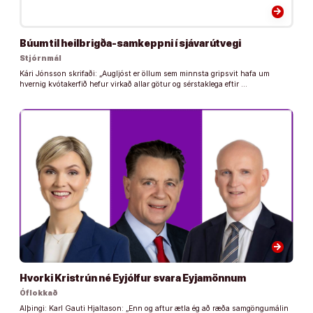
arrow_forward
Búum til heilbrigða-samkeppni í sjávarútvegi
Stjórnmál
Kári Jónsson skrifaði: „Augljóst er öllum sem minnsta gripsvit hafa um
hvernig kvótakerfið hefur virkað allar götur og sérstaklega eftir …
arrow_forward
Hvorki Kristrún né Eyjólfur svara Eyjamönnum
Óflokkað
Alþingi: Karl Gauti Hjaltason: „Enn og aftur ætla ég að ræða samgöngumálin