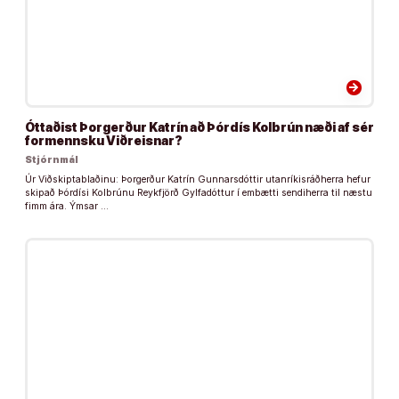
arrow_forward
Óttaðist Þorgerður Katrín að Þórdís Kolbrún næði af sér
formennsku Viðreisnar?
Stjórnmál
Úr Viðskiptablaðinu: Þorgerður Katrín Gunnarsdóttir utanríkisráðherra hefur
skipað Þórdísi Kolbrúnu Reykfjörð Gylfadóttur í embætti sendiherra til næstu
fimm ára. Ýmsar …