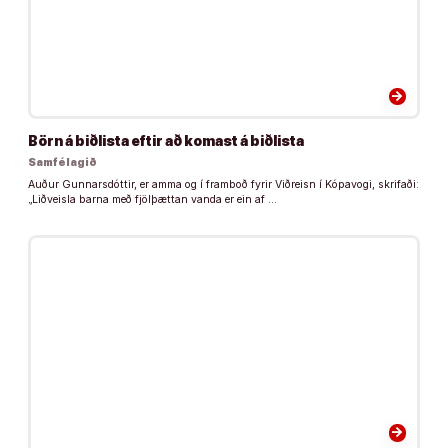
arrow_forward
Börn á bið­lista eftir að komast á bið­lista
Samfélagið
Auður Gunnarsdóttir, er amma og í framboð fyrir Viðreisn í Kópavogi, skrifaði:
„Liðveisla barna með fjölþættan vanda er ein af …
arrow_forward