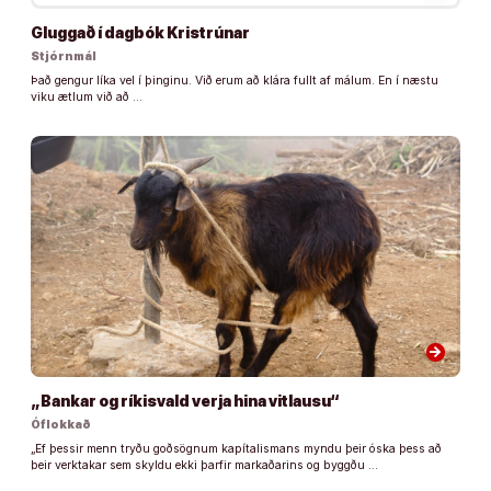
Gluggað í dagbók Kristrúnar
Stjórnmál
Það gengur líka vel í þinginu. Við erum að klára fullt af málum. En í næstu
viku ætlum við að …
arrow_forward
„Bankar og ríkisvald verja hina vitlausu“
Óflokkað
„Ef þessir menn tryðu goðsögnum kapítalismans myndu þeir óska þess að
þeir verktakar sem skyldu ekki þarfir markaðarins og byggðu …