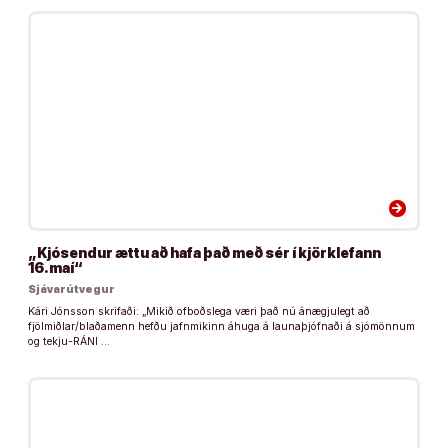
arrow_forward
„Kjósendur ættu að hafa það með sér í kjörklefann
16.maí“
Sjávarútvegur
Kári Jónsson skrifaði: „Mikið ofboðslega væri það nú ánægjulegt að
fjölmiðlar/blaðamenn hefðu jafnmikinn áhuga á launaþjófnaði á sjómönnum
og tekju-RÁNI …