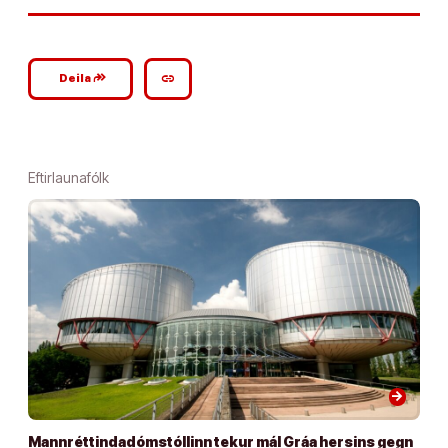
google_plus_reshare
link
Deila
Eftirlaunafólk
arrow_forward
Mannréttindadómstóllinn tekur mál Gráa hersins gegn