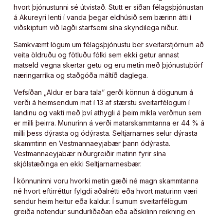
hvort þjónustunni sé útvistað. Stutt er síðan félagsþjónustan
á Akureyri lenti í vanda þegar eldhúsið sem bærinn átti í
viðskiptum við lagði starfsemi sína skyndilega niður.
Samkvæmt lögum um félagsþjónustu ber sveitarstjórnum að
veita öldruðu og fötluðu fólki sem ekki getur annast
matseld vegna skertar getu og eru metin með þjónustuþörf
næringarríka og staðgóða máltíð daglega.
Vefsíðan „Aldur er bara tala” gerði könnun á dögunum á
verði á heimsendum mat í 13 af stærstu sveitarfélögum í
landinu og vakti með því athygli á þeim mikla verðmun sem
er milli þeirra. Munurinn á verði matarskammtanna er 44 % á
milli þess dýrasta og ódýrasta. Seltjarnarnes selur dýrasta
skammtinn en Vestmannaeyjabær þann ódýrasta.
Vestmannaeyjabær niðurgreiðir matinn fyrir sína
skjólstæðinga en ekki Seltjarnarnesbær.
Í könnuninni voru hvorki metin gæði né magn skammtanna
né hvort eftirréttur fylgdi aðalrétti eða hvort maturinn væri
sendur heim heitur eða kaldur. Í sumum sveitarfélögum
greiða notendur sundurliðaðan eða aðskilinn reikning en