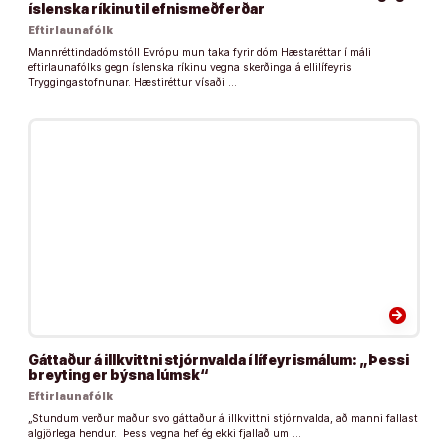
íslenska ríkinu til efnismeðferðar
Eftirlaunafólk
Mannréttindadómstóll Evrópu mun taka fyrir dóm Hæstaréttar í máli
eftirlaunafólks gegn íslenska ríkinu vegna skerðinga á ellilífeyris
Tryggingastofnunar. Hæstiréttur vísaði …
arrow_forward
Gáttaður á illkvittni stjórnvalda í lífeyrismálum: „Þessi
breyting er býsna lúmsk“
Eftirlaunafólk
„Stundum verður maður svo gáttaður á illkvittni stjórnvalda, að manni fallast
algjörlega hendur. Þess vegna hef ég ekki fjallað um …