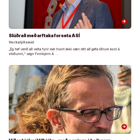
arrow_forward
Slúðrað með arftaka forseta ASÍ
Verkalýðsmál
„Ég hef verið að velta fyrir mér hvort ekki væri rétt að gefa öðrum kost á
stöðunni,“ segir Finnbjörn A. …
arrow_forward