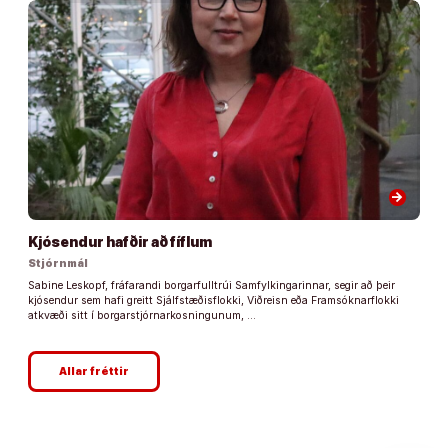
arrow_forward
Kjósendur hafðir að fíflum
Stjórnmál
Sabine Leskopf, fráfarandi borgarfulltrúi Samfylkingarinnar, segir að þeir
kjósendur sem hafi greitt Sjálfstæðisflokki, Viðreisn eða Framsóknarflokki
atkvæði sitt í borgarstjórnarkosningunum, …
Allar fréttir