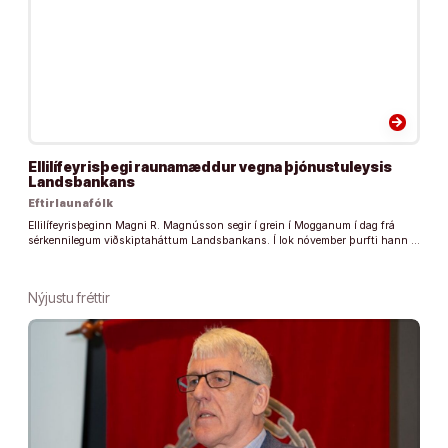
arrow_forward
Ellilífeyrisþegi raunamæddur vegna þjónustuleysis
Landsbankans
Eftirlaunafólk
Ellilífeyrisþeginn Magni R. Magnússon segir í grein í Mogganum í dag frá
sérkennilegum viðskiptaháttum Landsbankans. Í lok nóv­em­ber þurfti hann …
Nýjustu fréttir