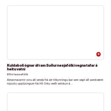
arrow_forward
Kuldaboli ógnar áfram Suðurnesjafólki vegna tafar á
heitu vatni
Eftirlaunafólk
Almannavarnir voru að senda frá sér tilkynningu þar sem segir að samkvæmt
nýjustu upplýsingum frá HS Orku verði seinkun á …