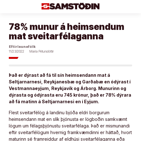
Áfram
að
efni
78% munur á heimsendum
mat sveitarfélaganna
Eftirlaunafólk
11/23/2022
María Pétursdóttir
Það er dýrast að fá til sín heimsendann mat á
Seltjarnarnesi, Reykjanesbæ og Garðabæ en ódýrast í
Vestmannaeyjum, Reykjavík og Árborg. Munurinn og
dýrasta og ódýrasta eru 745 krónur, það er 78% dýrara
að fá matinn á Seltjarnarnesi en í Eyjum.
Flest sveitarfélög á landinu bjóða eldri borgurum
heimsendann mat en slík þjónusta er lögboðin samkvæmt
lögum um félagsþjónustu sveitarfélaga. Það er mismunandi
eftir sveitarfélögum hvernig framkvæmdinni er háttað, hvort
maturinn sé framreiddur af eldhúsi sveitarfélaganna eða