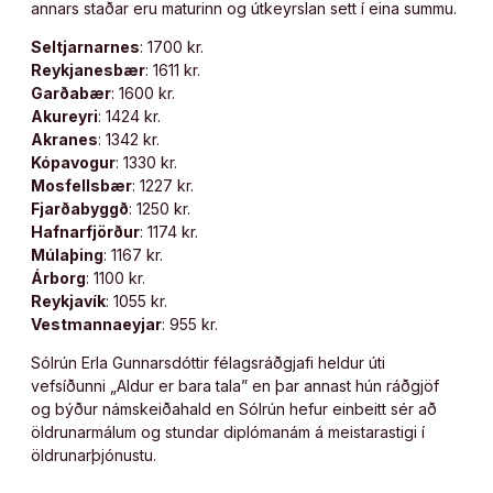
annars staðar eru maturinn og útkeyrslan sett í eina summu.
Seltjarnarnes
: 1700 kr.
Reykjanesbær
: 1611 kr.
Garðabær
: 1600 kr.
Akureyri
: 1424 kr.
Akranes
: 1342 kr.
Kópavogur
: 1330 kr.
Mosfellsbær
: 1227 kr.
Fjarðabyggð
: 1250 kr.
Hafnarfjörður
: 1174 kr.
Múlaþing
: 1167 kr.
Árborg
: 1100 kr.
Reykjavík
: 1055 kr.
Vestmannaeyjar
: 955 kr.
Sólrún Erla Gunnarsdóttir félagsráðgjafi heldur úti
vefsíðunni „Aldur er bara tala” en þar annast hún ráðgjöf
og býður námskeiðahald en Sólrún hefur einbeitt sér að
öldrunarmálum og stundar diplómanám á meistarastigi í
öldrunarþjónustu.