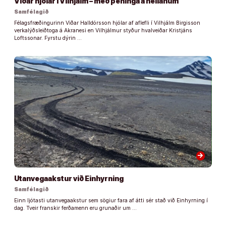
Viðar hjólar í Vilhjálm – með peninga á heilanum
Samfélagið
Félagsfræðingurinn Viðar Halldórsson hjólar af aflefli í Vilhjálm Birgisson
verkalýðsleiðtoga á Akranesi en Vilhjálmur styður hvalveiðar Kristjáns
Loftssonar. Fyrstu dýrin …
arrow_forward
Utanvegaakstur við Einhyrning
Samfélagið
Einn ljótasti utanvegaakstur sem sögiur fara af átti sér stað við Einhyrning í
dag. Tveir franskir ferðamenn eru grunaðir um …