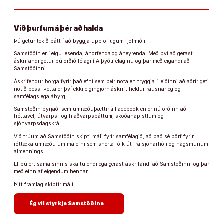
Við þurfum á þér að halda
Þú getur tekið þátt í að byggja upp öflugum fjölmiðli.
Samstöðin er í eigu lesenda, áhorfenda og áheyrenda. Með því að gerast
áskrifandi getur þú orðið félagi í Alþýðufélaginu og þar með eigandi að
Samstöðinni.
Áskrifendur borga fyrir það efni sem þeir nota en tryggja í leiðinni að aðrir geti
notið þess. Þetta er því ekki eigingjörn áskrift heldur rausnarleg og
samfélagslega ábyrg.
Samstöðin byrjaði sem umræðuþættir á Facebook en er nú orðinn að
fréttavef, útvarps- og hlaðvarpsþáttum, skoðanapistlum og
sjónvarpsdagskrá.
Við trúum að Samstöðin skipti máli fyrir samfélagið, að það sé þörf fyrir
róttæka umræðu um málefni sem snerta fólk út frá sjónarhóli og hagsmunum
almennings.
Ef þú ert sama sinnis skaltu endilega gerast áskrifandi að Samstöðinni og þar
með einn af eigendum hennar.
Þitt framlag skiptir máli.
arrow_forward
Ég vil styrkja Samstöðina