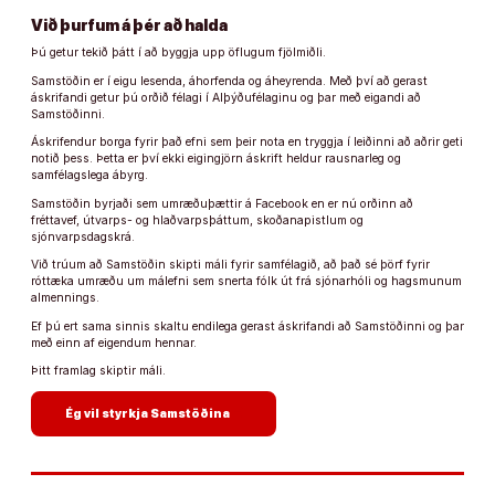
Við þurfum á þér að halda
Þú getur tekið þátt í að byggja upp öflugum fjölmiðli.
Samstöðin er í eigu lesenda, áhorfenda og áheyrenda. Með því að gerast
áskrifandi getur þú orðið félagi í Alþýðufélaginu og þar með eigandi að
Samstöðinni.
Áskrifendur borga fyrir það efni sem þeir nota en tryggja í leiðinni að aðrir geti
notið þess. Þetta er því ekki eigingjörn áskrift heldur rausnarleg og
samfélagslega ábyrg.
Samstöðin byrjaði sem umræðuþættir á Facebook en er nú orðinn að
fréttavef, útvarps- og hlaðvarpsþáttum, skoðanapistlum og
sjónvarpsdagskrá.
Við trúum að Samstöðin skipti máli fyrir samfélagið, að það sé þörf fyrir
róttæka umræðu um málefni sem snerta fólk út frá sjónarhóli og hagsmunum
almennings.
Ef þú ert sama sinnis skaltu endilega gerast áskrifandi að Samstöðinni og þar
með einn af eigendum hennar.
Þitt framlag skiptir máli.
arrow_forward
Ég vil styrkja Samstöðina