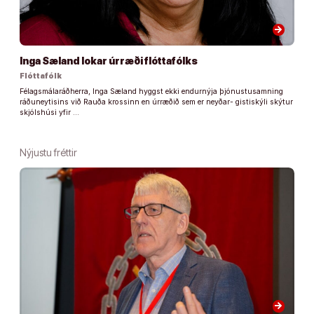
arrow_forward
Inga Sæland lokar úrræði flóttafólks
Flóttafólk
Félagsmálaráðherra, Inga Sæland hyggst ekki endurnýja þjónustusamning
ráðuneytisins við Rauða krossinn en úrræðið sem er neyðar- gistiskýli skýtur
skjólshúsi yfir …
Nýjustu fréttir
arrow_forward