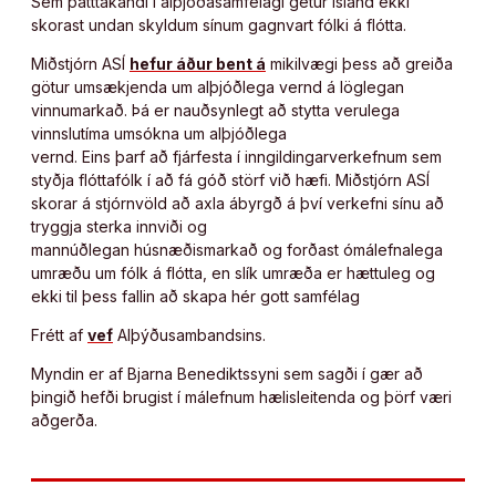
Sem þátttakandi í alþjóðasamfélagi getur Ísland ekki
skorast undan skyldum sínum gagnvart fólki á flótta.
Miðstjórn ASÍ
hefur áður bent á
mikilvægi þess að greiða
götur umsækjenda um alþjóðlega vernd á löglegan
vinnumarkað. Þá er nauðsynlegt að stytta verulega
vinnslutíma umsókna um alþjóðlega
vernd. Eins þarf að fjárfesta í inngildingarverkefnum sem
styðja flóttafólk í að fá góð störf við hæfi. Miðstjórn ASÍ
skorar á stjórnvöld að axla ábyrgð á því verkefni sínu að
tryggja sterka innviði og
mannúðlegan húsnæðismarkað og forðast ómálefnalega
umræðu um fólk á flótta, en slík umræða er hættuleg og
ekki til þess fallin að skapa hér gott samfélag
Frétt af
vef
Alþýðusambandsins.
Myndin er af Bjarna Benediktssyni sem sagði í gær að
þingið hefði brugist í málefnum hælisleitenda og þörf væri
aðgerða.