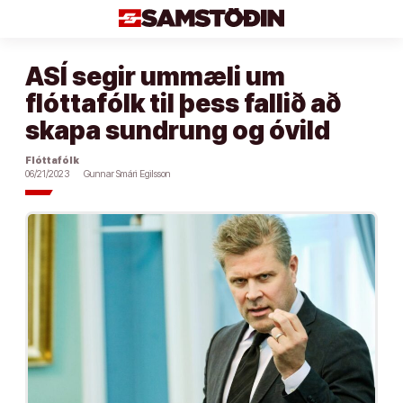
Áfram
að
efni
ASÍ segir ummæli um
flóttafólk til þess fallið að
skapa sundrung og óvild
Flóttafólk
06/21/2023
Gunnar Smári Egilsson