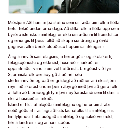
Miðstjórn ASÍ harmar þá stefnu sem umræða um fólk á flótta
hefur tekið undanfarna daga. Að stilla fólki á flótta upp sem
byrði á íslensku samfélagi er ekki umræðunni til framdráttar
og einungis til þess fallið að skapa sundrung og óvild
gagnvart allra berskjölduðustu hópum samfélagsins.
Álag á innviði samfélagsins, á heilbrigðis- og skólakerfi,
félagsþjónustu og ekki síst, húsnæðismarkað, er
uppsafnaður vandi sem vel hefði mátt bregðast við fyrr.
Stjórnmálafólk ber ábyrgð á að hér séu
sterkir innviðir og það er grátlegt að ráðherrar í ríkisstjórn
reyni að skorast undan þeirri ábyrgð með því að gera fólk
á flótta að blóraböggli fyrir því neyðarástandi sem til dæmis
ríkir á húsnæðismarkaði.
Ísland er hluti af alþjóðasamfélaginu og hefur um árabil
notið góðs af framlagi aðflutts launafólks til samfélagsins.
Innflytjendur hafa auðgað samfélagið og aukið velsæld,
hér á landi eins og annars staðar.