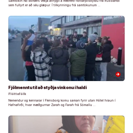
Samtökin No borders vekja athygli á meðferð flóttafjölskyldu frá Rússlandi
sem fullyrt er að séu glæpur. Í tilkynningu frá samtökunum …
arrow_forward
Fjölmenntu til að styðja vinkonu í haldi
Flóttafólk
Nemendur og kennarar í Flensborg komu saman fyrir utan Hótel hraun í
Hafnafirði, hvar mæðgurnar Zarah og Farah frá Sómalíu …