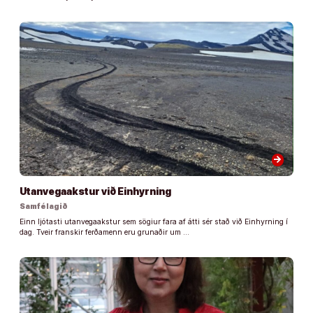
arrow_forward
Utanvegaakstur við Einhyrning
Samfélagið
Einn ljótasti utanvegaakstur sem sögiur fara af átti sér stað við Einhyrning í
dag. Tveir franskir ferðamenn eru grunaðir um …