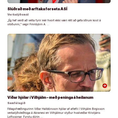
Slúðrað með arftaka forseta ASÍ
Verkalýðsmál
„Ég hef verið að velta fyrir mér hvort ekki væri rétt að gefa öðrum kost á
stöðunni,“ segir Finnbjörn A. …
arrow_forward
Viðar hjólar í Vilhjálm – með peninga á heilanum
Samfélagið
Félagsfræðingurinn Viðar Halldórsson hjólar af aflefli í Vilhjálm Birgisson
verkalýðsleiðtoga á Akranesi en Vilhjálmur styður hvalveiðar Kristjáns
Loftssonar. Fyrstu dýrin …