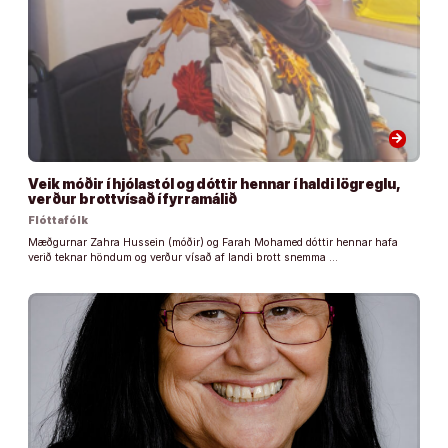
arrow_forward
Veik móðir í hjólastól og dóttir hennar í haldi lögreglu,
verður brottvísað í fyrramálið
Flóttafólk
Mæðgurnar Zahra Hussein (móðir) og Farah Mohamed dóttir hennar hafa
verið teknar höndum og verður vísað af landi brott snemma …