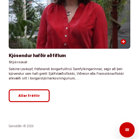
arrow_forward
Kjósendur hafðir að fíflum
Stjórnmál
Sabine Leskopf, fráfarandi borgarfulltrúi Samfylkingarinnar, segir að þeir
kjósendur sem hafi greitt Sjálfstæðisflokki, Viðreisn eða Framsóknarflokki
atkvæði sitt í borgarstjórnarkosningunum, …
Allar fréttir
Samstöðin © 2026
menu