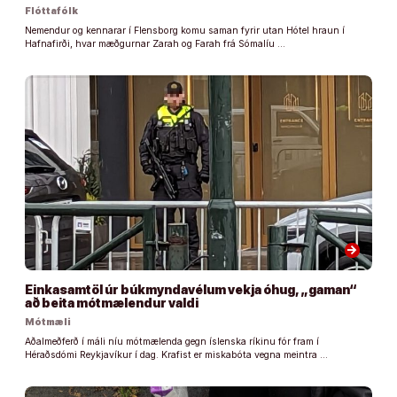
Flóttafólk
Nemendur og kennarar í Flensborg komu saman fyrir utan Hótel hraun í
Hafnafirði, hvar mæðgurnar Zarah og Farah frá Sómalíu …
arrow_forward
Einkasamtöl úr búkmyndavélum vekja óhug, „gaman“
að beita mótmælendur valdi
Mótmæli
Aðalmeðferð í máli níu mótmælenda gegn íslenska ríkinu fór fram í
Héraðsdómi Reykjavíkur í dag. Krafist er miskabóta vegna meintra …