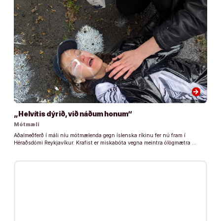
arrow_forward
„Helvítis dýrið, við náðum honum“
Mótmæli
Aðalmeðferð í máli níu mótmælenda gegn íslenska ríkinu fer nú fram í
Héraðsdómi Reykjavíkur. Krafist er miskabóta vegna meintra ólögmætra …