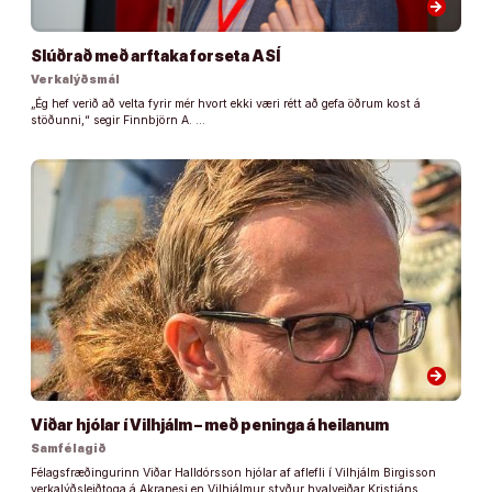
arrow_forward
Slúðrað með arftaka forseta ASÍ
Verkalýðsmál
„Ég hef verið að velta fyrir mér hvort ekki væri rétt að gefa öðrum kost á
stöðunni,“ segir Finnbjörn A. …
arrow_forward
Viðar hjólar í Vilhjálm – með peninga á heilanum
Samfélagið
Félagsfræðingurinn Viðar Halldórsson hjólar af aflefli í Vilhjálm Birgisson
verkalýðsleiðtoga á Akranesi en Vilhjálmur styður hvalveiðar Kristjáns