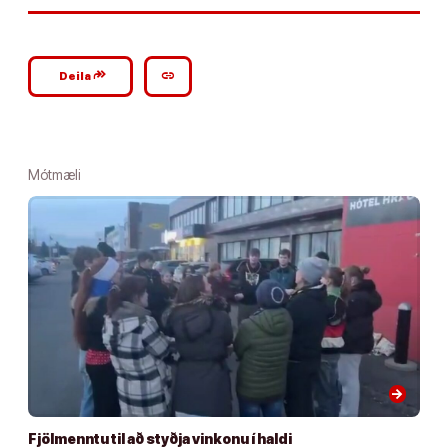
google_plus_reshare
link
Deila
Mótmæli
arrow_forward
Fjölmenntu til að styðja vinkonu í haldi