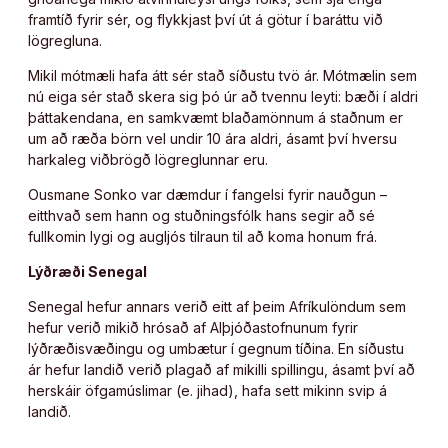
framtíð fyrir sér, og flykkjast því út á götur í baráttu við
lögregluna.
Mikil mótmæli hafa átt sér stað síðustu tvö ár. Mótmælin sem
nú eiga sér stað skera sig þó úr að tvennu leyti: bæði í aldri
þáttakendana, en samkvæmt blaðamönnum á staðnum er
um að ræða börn vel undir 10 ára aldri, ásamt því hversu
harkaleg viðbrögð lögreglunnar eru.
Ousmane Sonko var dæmdur í fangelsi fyrir nauðgun –
eitthvað sem hann og stuðningsfólk hans segir að sé
fullkomin lygi og augljós tilraun til að koma honum frá.
Lýðræði Senegal
Senegal hefur annars verið eitt af þeim Afríkulöndum sem
hefur verið mikið hrósað af Alþjóðastofnunum fyrir
lýðræðisvæðingu og umbætur í gegnum tíðina. En síðustu
ár hefur landið verið plagað af mikilli spillingu, ásamt því að
herskáir öfgamúslimar (e. jihad), hafa sett mikinn svip á
landið.