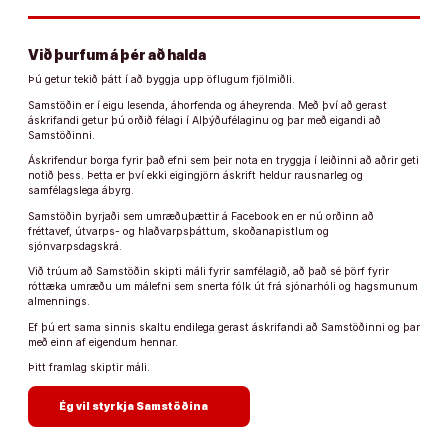
Við þurfum á þér að halda
Þú getur tekið þátt í að byggja upp öflugum fjölmiðli.
Samstöðin er í eigu lesenda, áhorfenda og áheyrenda. Með því að gerast
áskrifandi getur þú orðið félagi í Alþýðufélaginu og þar með eigandi að
Samstöðinni.
Áskrifendur borga fyrir það efni sem þeir nota en tryggja í leiðinni að aðrir geti
notið þess. Þetta er því ekki eigingjörn áskrift heldur rausnarleg og
samfélagslega ábyrg.
Samstöðin byrjaði sem umræðuþættir á Facebook en er nú orðinn að
fréttavef, útvarps- og hlaðvarpsþáttum, skoðanapistlum og
sjónvarpsdagskrá.
Við trúum að Samstöðin skipti máli fyrir samfélagið, að það sé þörf fyrir
róttæka umræðu um málefni sem snerta fólk út frá sjónarhóli og hagsmunum
almennings.
Ef þú ert sama sinnis skaltu endilega gerast áskrifandi að Samstöðinni og þar
með einn af eigendum hennar.
Þitt framlag skiptir máli.
arrow_forward
Ég vil styrkja Samstöðina