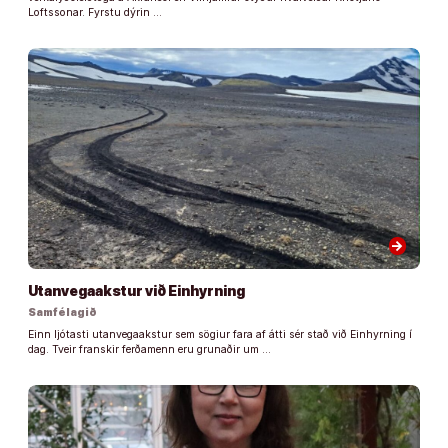
Loftssonar. Fyrstu dýrin …
arrow_forward
Utanvegaakstur við Einhyrning
Samfélagið
Einn ljótasti utanvegaakstur sem sögiur fara af átti sér stað við Einhyrning í
dag. Tveir franskir ferðamenn eru grunaðir um …