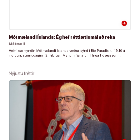
arrow_forward
Mótmælandi Íslands: Ég hef réttlætismál að reka
Mótmæli
Heimildarmyndin Mótmælandi Íslands verður sýnd í Bíó Paradís kl. 19:10 á
morgun, sunnudaginn 2. febrúar. Myndin fjalla um Helga Hóseasson …
Nýjustu fréttir