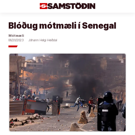
Áfram
að
efni
Blóðug mótmæli í Senegal
Mótmæli
06/20/2023
Jóhann Helgi Heiðdal