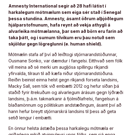
Amnesty International segir að 28 hafi látist í
harkalegum mótmælum sem eiga sér stað í Senegal
þessa stundina. Amnesty, ásamt öðrum alþjóðlegum
hjálparstofnunum, hafa reynt að vekja athygli á
alvarleika mótmælanna, þar sem að börn eru farin að
taka þátt, og í sumum tilvikum eru þau notuð sem
skjöldur gegn lögreglunni (e. human shield).
Mótmælin stafa af því að leiðtogi stjórnarandstöðunnar,
Ousmane Sonko, var dæmdur í fangelsi. Eitthvað sem fólk
vill meina að sé merki um augljósa spillingu ríkjandi
yfirvalda, tilraun til að kæfa niður stjórnarandstöðuna.
Reiðin beinist einna helst gegn ríkjandi forseta landsins,
Macky Sall, sem tók við embætti 2012 og hefur síðan þá
staðið fyrir ítrekuðum og alvarlegum árásum gegn lýðræði
landsins, þ.á.m. takmarkanir á fjölmiðlafrelsi, fangelsun á
blaðamönnum og pólitískum andstæðingum, ásamt því að
hann hefur breytt stjórnarskrá landsins til þess að geta
setið lengur í embætti.
En önnur helsta ástæða þessa harkalegu mótmæla er
gríðarlega mikið atvinnuleysi ungs fólks, sem sjá enga