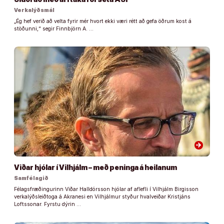
Verkalýðsmál
„Ég hef verið að velta fyrir mér hvort ekki væri rétt að gefa öðrum kost á
stöðunni,“ segir Finnbjörn A. …
arrow_forward
Viðar hjólar í Vilhjálm – með peninga á heilanum
Samfélagið
Félagsfræðingurinn Viðar Halldórsson hjólar af aflefli í Vilhjálm Birgisson
verkalýðsleiðtoga á Akranesi en Vilhjálmur styður hvalveiðar Kristjáns
Loftssonar. Fyrstu dýrin …