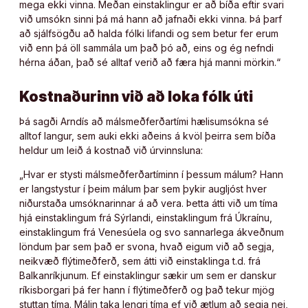
mega ekki vinna. Meðan einstaklingur er að bíða eftir svari
við umsókn sinni þá má hann að jafnaði ekki vinna. Þá þarf
að sjálfsögðu að halda fólki lifandi og sem betur fer erum
við enn þá öll sammála um það þó að, eins og ég nefndi
hérna áðan, það sé alltaf verið að færa hjá manni mörkin.“
Kostnaðurinn við að loka fólk úti
Þá sagði Arndís að málsmeðferðartími hælisumsókna sé
alltof langur, sem auki ekki aðeins á kvöl þeirra sem bíða
heldur um leið á kostnað við úrvinnsluna:
„Hvar er stysti málsmeðferðartíminn í þessum málum? Hann
er langstystur í þeim málum þar sem þykir augljóst hver
niðurstaða umsóknarinnar á að vera. Þetta átti við um tíma
hjá einstaklingum frá Sýrlandi, einstaklingum frá Úkraínu,
einstaklingum frá Venesúela og svo sannarlega ákveðnum
löndum þar sem það er svona, hvað eigum við að segja,
neikvæð flýtimeðferð, sem átti við einstaklinga t.d. frá
Balkanríkjunum. Ef einstaklingur sækir um sem er danskur
ríkisborgari þá fer hann í flýtimeðferð og það tekur mjög
stuttan tíma. Málin taka lengri tíma ef við ætlum að segja nei,