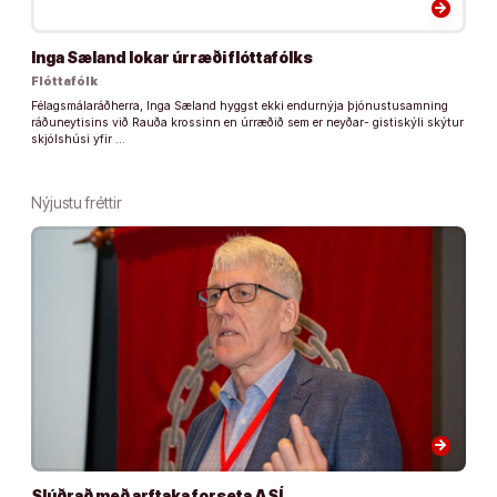
arrow_forward
Inga Sæland lokar úrræði flóttafólks
Flóttafólk
Félagsmálaráðherra, Inga Sæland hyggst ekki endurnýja þjónustusamning
ráðuneytisins við Rauða krossinn en úrræðið sem er neyðar- gistiskýli skýtur
skjólshúsi yfir …
Nýjustu fréttir
arrow_forward
Slúðrað með arftaka forseta ASÍ