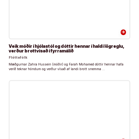
arrow_forward
Veik móðir í hjólastól og dóttir hennar í haldi lögreglu,
verður brottvísað í fyrramálið
Flóttafólk
Mæðgurnar Zahra Hussein (móðir) og Farah Mohamed dóttir hennar hafa
verið teknar höndum og verður vísað af landi brott snemma …