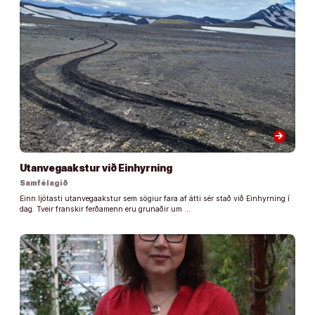
arrow_forward
Utanvegaakstur við Einhyrning
Samfélagið
Einn ljótasti utanvegaakstur sem sögiur fara af átti sér stað við Einhyrning í
dag. Tveir franskir ferðamenn eru grunaðir um …