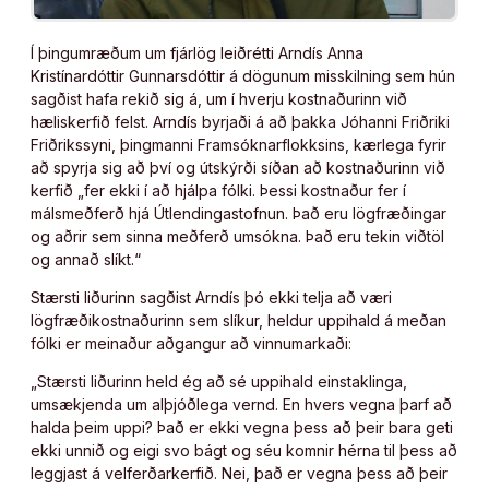
Í þingumræðum um fjárlög leiðrétti Arndís Anna
Kristínardóttir Gunnarsdóttir á dögunum misskilning sem hún
sagðist hafa rekið sig á, um í hverju kostnaðurinn við
hæliskerfið felst. Arndís byrjaði á að þakka Jóhanni Friðriki
Friðrikssyni, þingmanni Framsóknarflokksins, kærlega fyrir
að spyrja sig að því og útskýrði síðan að kostnaðurinn við
kerfið „fer ekki í að hjálpa fólki. Þessi kostnaður fer í
málsmeðferð hjá Útlendingastofnun. Það eru lögfræðingar
og aðrir sem sinna meðferð umsókna. Það eru tekin viðtöl
og annað slíkt.“
Stærsti liðurinn sagðist Arndís þó ekki telja að væri
lögfræðikostnaðurinn sem slíkur, heldur uppihald á meðan
fólki er meinaður aðgangur að vinnumarkaði:
„Stærsti liðurinn held ég að sé uppihald einstaklinga,
umsækjenda um alþjóðlega vernd. En hvers vegna þarf að
halda þeim uppi? Það er ekki vegna þess að þeir bara geti
ekki unnið og eigi svo bágt og séu komnir hérna til þess að
leggjast á velferðarkerfið. Nei, það er vegna þess að þeir