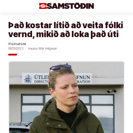
Áfram
að
efni
Það kostar lítið að veita fólki
vernd, mikið að loka það úti
Flóttafólk
09/25/2023
Haukur Már Helgason