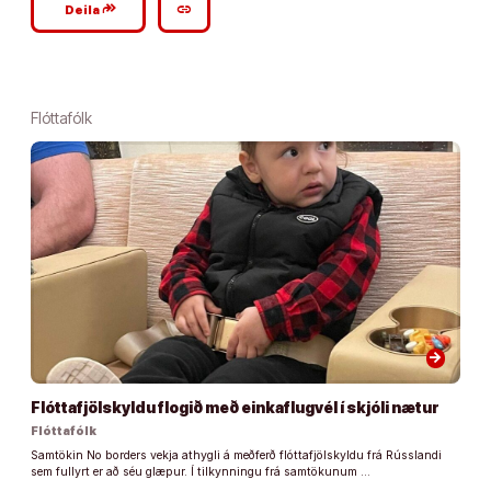
google_plus_reshare
link
Deila
Flóttafólk
arrow_forward
Flóttafjölskyldu flogið með einkaflugvél í skjóli nætur
Flóttafólk
Samtökin No borders vekja athygli á meðferð flóttafjölskyldu frá Rússlandi
sem fullyrt er að séu glæpur. Í tilkynningu frá samtökunum …