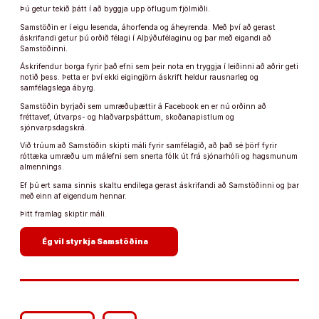
Þú getur tekið þátt í að byggja upp öflugum fjölmiðli.
Samstöðin er í eigu lesenda, áhorfenda og áheyrenda. Með því að gerast
áskrifandi getur þú orðið félagi í Alþýðufélaginu og þar með eigandi að
Samstöðinni.
Áskrifendur borga fyrir það efni sem þeir nota en tryggja í leiðinni að aðrir geti
notið þess. Þetta er því ekki eigingjörn áskrift heldur rausnarleg og
samfélagslega ábyrg.
Samstöðin byrjaði sem umræðuþættir á Facebook en er nú orðinn að
fréttavef, útvarps- og hlaðvarpsþáttum, skoðanapistlum og
sjónvarpsdagskrá.
Við trúum að Samstöðin skipti máli fyrir samfélagið, að það sé þörf fyrir
róttæka umræðu um málefni sem snerta fólk út frá sjónarhóli og hagsmunum
almennings.
Ef þú ert sama sinnis skaltu endilega gerast áskrifandi að Samstöðinni og þar
með einn af eigendum hennar.
Þitt framlag skiptir máli.
arrow_forward
Ég vil styrkja Samstöðina