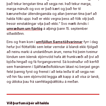
það tekur lengstan tíma að segja nei. Það tekur marga,
marga mánuði og svo er það kært og það fer til
kærunefndar útlendingamála og allan þennan tíma þarf að
halda fólki uppi. Það er ekki vegna þess að fólk vilji það.
Þessir einstaklingar vilja það ekki.“ Svo mælti Arndís í
umræðum um fjárlög
á alþingi þann 15. september
síðastliðinn.
Eins og fram kom í
umfjöllun Samstöðvarinnar
fyrr í dag
hefur því flóttafólki sem leitar verndar á Íslandi ekki fjölgað
að neinu marki á undanliðnum árum, nema frá þeim tveimur
löndum sem íslensk stjórnvöld hafa átt frumkvæði að því að
bjóða hingað og fá forgangsvernd. Sá kostnaður við kerfið
sem framámenn í Sjálfstæðisflokknum látast nú berjast gegn
felst þannig fyrst og fremst í að leita leiða til að segja nei
við hin fáu sem stjórnvöld leggja allt kapp á að vísa úr landi,
og útiloka þau frá samfélagsþátttöku á meðan.
Við þurfum á þér að halda