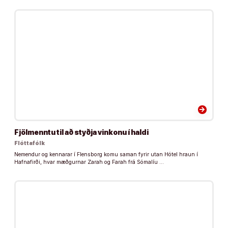
arrow_forward
Fjölmenntu til að styðja vinkonu í haldi
Flóttafólk
Nemendur og kennarar í Flensborg komu saman fyrir utan Hótel hraun í
Hafnafirði, hvar mæðgurnar Zarah og Farah frá Sómalíu …