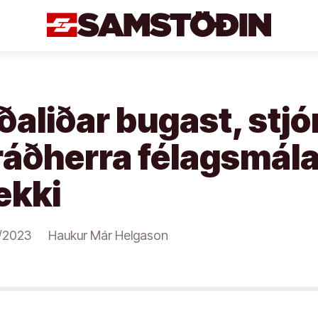
ðaliðar bugast, stj
ráðherra félagsmál
ekki
/2023
Haukur Már Helgason