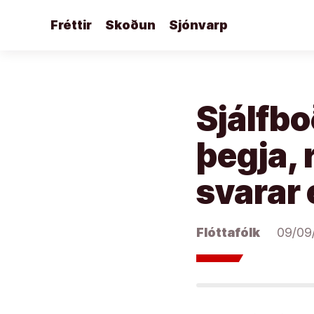
Áfram
Fréttir
Skoðun
Sjónvarp
að
efni
Sjálfbo
þegja, 
svarar 
Flóttafólk
09/09