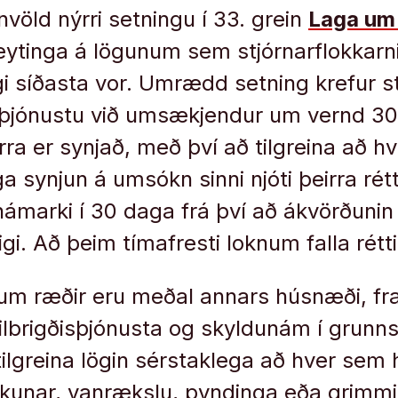
rnvöld nýrri setningu í 33. grein
Laga um
reytinga á lögunum sem stjórnarflokkarn
 síðasta vor. Umrædd setning krefur s
la þjónustu við umsækjendur um vernd 30
ra er synjað, með því að tilgreina að h
a synjun á umsókn sinni njóti þeirra rét
 hámarki í 30 daga frá því að ákvörðuni
igi. Að þeim tímafresti loknum falla rétti
 um ræðir eru meðal annars húsnæði, fr
lbrigðisþjónusta og skyldunám í grunns
 tilgreina lögin sérstaklega að hver sem 
kunar, vanrækslu, pyndinga eða grimmi