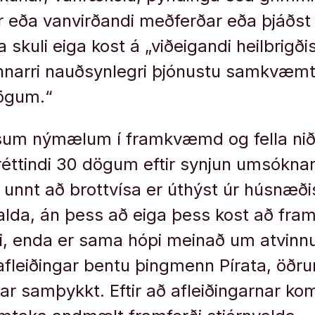
 eða vanvirðandi meðferðar eða þjáðst
 skuli eiga kost á „viðeigandi heilbrigð
nnarri nauðsynlegri þjónustu samkvæm
ögum.“
sum nýmælum í framkvæmd og fella nið
éttindi 30 dögum eftir synjun umsóknar 
 unnt að brottvísa er úthýst úr húsnæði
alda, án þess að eiga þess kost að fra
, enda er sama hópi meinað um atvinnu
 afleiðingar bentu þingmenn Pírata, öðr
ar samþykkt. Eftir að afleiðingarnar kom