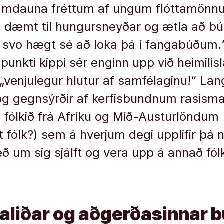
r samdauna fréttum af ungum flóttamön
a dæmt til hungursneyðar og ætla að búa
svo hægt sé að loka þá í fangabúðum.“
nkti kippi sér enginn upp við heimilisla
„venjulegur hlutur af samfélaginu!“ Lang
og gegnsýrðir af kerfisbundnum rasism
fólkið frá Afríku og Mið-Austurlöndum 
t fólk?) sem á hverjum degi upplifir þá 
éð um sig sjálft og vera upp á annað fó
aliðar og aðgerðasinnar 