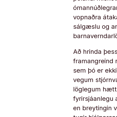
ómannúðlegrar
vopnaðra átaka
sálgæslu og a
barnaverndarl
Að hrinda þes
framangreind r
sem þó er ekki
vegum stjórnv
löglegum hætti
fyrirsjáanlegu
en breytingin v