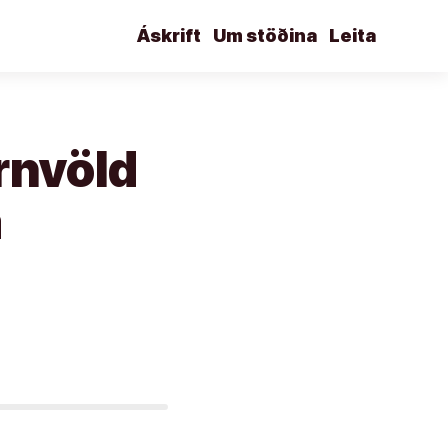
Áskrift
Um stöðina
Leita
órnvöld
a