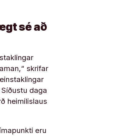
ægt sé að
staklingar
aman,“ skrifar
einstaklingar
i. Síðustu daga
ð heimilislaus
tímapunkti eru