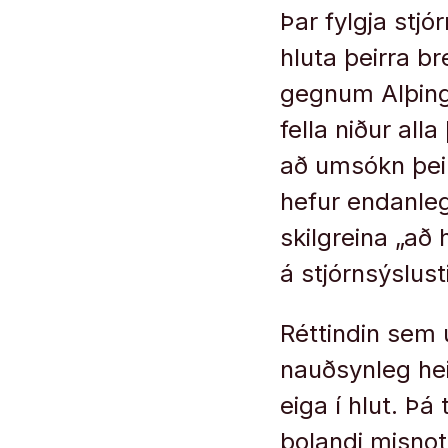
Þar fylgja stjó
hluta þeirra b
gegnum Alþingi
fella niður al
að umsókn þeir
hefur endanleg
skilgreina „að
á stjórnsýslust
Réttindin sem
nauðsynleg hei
eiga í hlut. Þá
þolandi misnot