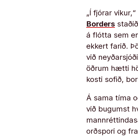
„Í fjórar vikur,
Borders
staðið
á flótta sem e
ekkert farið. 
við neyðarsjó
öðrum hætti hö
kosti sofið, bo
Á sama tíma og 
við bugumst hv
mannréttindasa
orðspori og fra