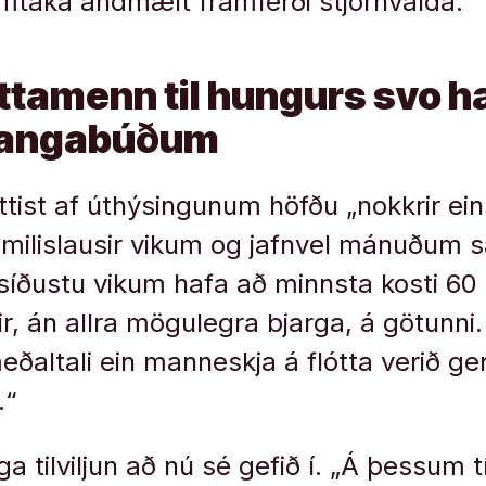
amtaka andmælt framferði stjórnvalda.
tamenn til hungurs svo h
 fangabúðum
ttist af úthýsingunum höfðu „nokkrir ein
imilislausir vikum og jafnvel mánuðum s
síðustu vikum hafa að minnsta kosti 60 
ftir, án allra mögulegra bjarga, á götunn
ðaltali ein manneskja á flótta verið ger
.“
a tilviljun að nú sé gefið í. „Á þessum 