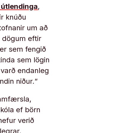
 útlendinga
,
ir knúðu
tofnanir um að
 dögum eftir
ver sem fengið
tinda sem lögin
n varð endanleg
ndin niður.“
amfærsla,
kóla ef börn
hefur verið
legrar,