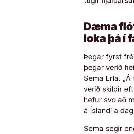
tugir hjálpars
Dæma flót
loka þá í
Þegar fyrst fré
þegar verið he
Sema Erla. „Á 
verið skildir e
hefur svo að me
á Íslandi á dag
Sema segir eng