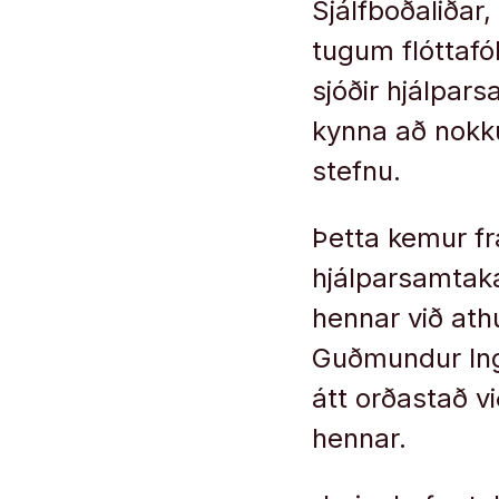
Sjálfboðaliðar,
tugum flóttafó
sjóðir hjálpars
kynna að nokk
stefnu.
Þetta kemur fr
hjálparsamtaka
hennar við ath
Guðmundur Ing
átt orðastað v
hennar.