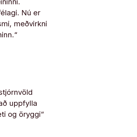
ininni.
félagi. Nú er
smi, meðvirkni
inn.“
 stjórnvöld
 að uppfylla
ti og öryggi“