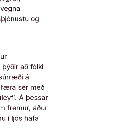
 vegna
isþjónustu og
t
ur
þýðir að fólki
súrræði á
mfæra sér með
leyfi. Á þessar
um fremur, áður
u í ljós hafa