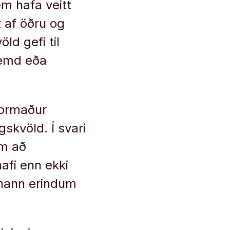
em hafa veitt
t af öðru og
ld gefi til
væmd eða
formaður
skvöld. Í svari
am að
afi enn ekki
i hann erindum