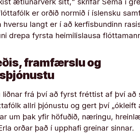
ist ætlunarverk sitt,“ skrifar Sema í gre
flóttafólk er orðið normið í íslensku sam
 hversu langt er í að kerfisbundinn rasi
ni drepa fyrsta heimilislausa flóttamann
ðis, framfærslu og
isþjónustu
 liðnar frá því að fyrst fréttist af því að
ttafólk allri þjónustu og gert því „ókleift
ar um þak yfir höfuðið, næringu, hreinlæ
rla orðar það í upphafi greinar sinnar.