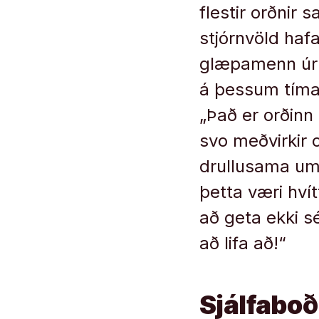
flestir orðni
stjórnvöld haf
glæpamenn úr 
á þessum tímapu
„Það er orðinn 
svo meðvirkir 
drullusama um 
þetta væri hvít
að geta ekki s
að lifa að!“
Sjálfaboð