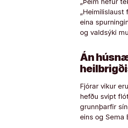
„Þeim hefur tek
„Heimilislaust 
eina spurningin
og valdsýki mu
Án húsnæ
heilbrigð
Fjórar vikur eru
hefðu svipt fló
grunnþarfir sín
eins og Sema E