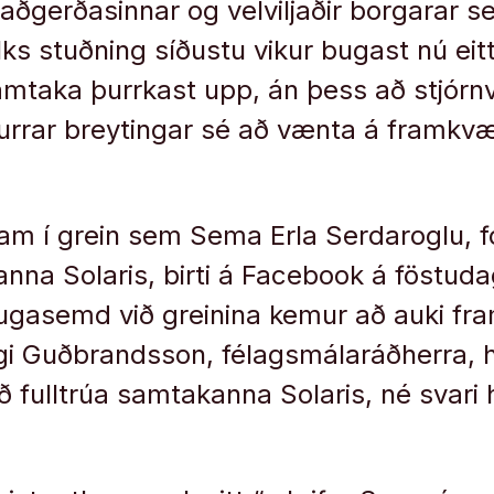
 aðgerðasinnar og velviljaðir borgarar s
lks stuðning síðustu vikur bugast nú eit
amtaka þurrkast upp, án þess að stjórnvö
urrar breytingar sé að vænta á framk
am í grein sem Sema Erla Serdaroglu, 
nna Solaris, birti á Facebook á föstudag
ugasemd við greinina kemur að auki fr
i Guðbrandsson, félagsmálaráðherra, h
ið fulltrúa samtakanna Solaris, né svar