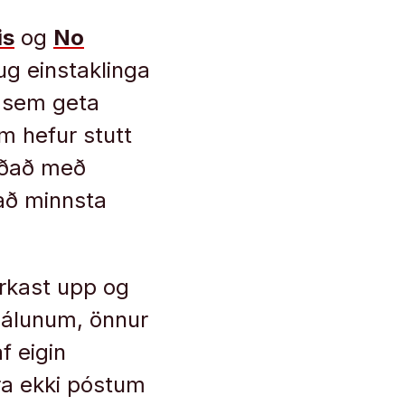
is
og
No
ug einstaklinga
, sem geta
em hefur stutt
oðað með
 að minnsta
urrkast upp og
nmálunum, önnur
f eigin
ara ekki póstum