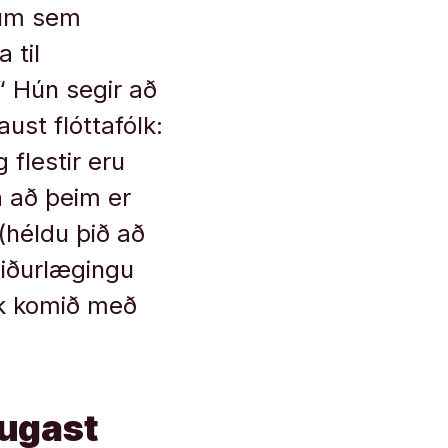
num sem
 til
 Hún segir að
ust flóttafólk:
 flestir eru
a að þeim er
(héldu þið að
niðurlægingu
lk komið með
bugast