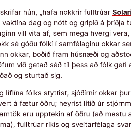
“ skrifar hún, „hafa nokkrir fulltrúar
Solar
 vaktina dag og nótt og gripið á þriðja t
nginn vill vita af, sem mega hvergi vera
Þökk sé góðu fólki í samfélaginu okkar s
ðinn okkar, boðið fram húsnæði og aðst
fum við getað séð til þess að fólk geti
rðað og sturtað sig.
líflína fólks styttist, sjóðirnir okkar þ
ert á fætur öðru; heyrist lítið úr stjór
mtök eru upptekin af öðru (að mestu a
ma), fulltrúar ríkis og sveitarfélaga sv