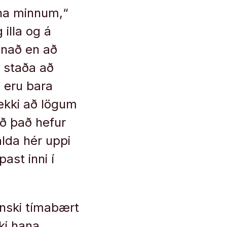
nna minnum,“
 illa og á
nnað en að
i staða að
g eru bara
ekki að lögum
að það hefur
alda hér uppi
st inni í
nnski tímabært
ki hana,