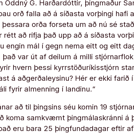
 Oddný G. Harðardóttir, þingmaður Sam
þau orð falla að á síðasta vorþingi hafi al
 þessara orða forseta um að nú sé sta
 rétt að rifja það upp að á síðasta vorþin
ru engin mál í gegn nema eitt og eitt d
það var út af deilum á milli stjórnarfl
 fyrir hvern þessi kyrrstöðuríkisstjórn sta
t á aðgerðaleysinu? Hér er ekki farið 
li fyrir almenning í landinu.“
ánar að til þingsins séu komin 19 stjórn
að koma samkvæmt þingmálaskránni á 
það eru bara 25 þingfundadagar eftir af