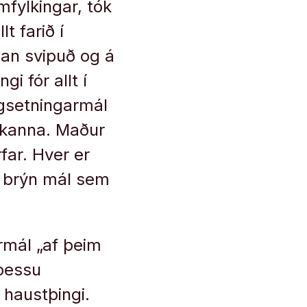
fylkingar, tók
lt farið í
ðan svipuð og á
gi fór allt í
agsetningarmál
okkanna. Maður
rfar. Hver er
í brýn mál sem
armál „af þeim
þessu
 haustþingi.