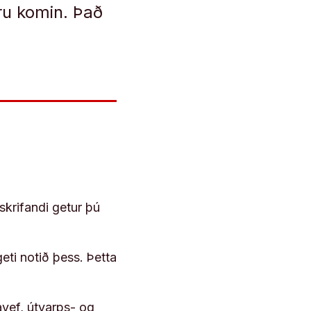
ru komin. Það
skrifandi getur þú
geti notið þess. Þetta
vef, útvarps- og