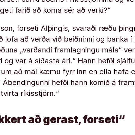
geti farið að koma sér að verki?“
son, forseti Alþingis, svaraði ræðu þi
ð lofa að verða við beiðninni og banka í r
öðuna „varðandi framlagningu mála“ ve
og var á síðasta ári.“ Hann hefði sjálfu
 um að mál kæmu fyrr inn en ella hafa 
.“ Ábendingunni hefði hann komið á fra
virta ríkisstjórn.“
kkert að gerast, forseti“