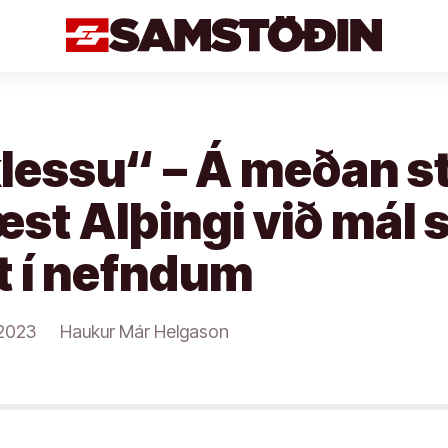
 klessu“ – Á meðan s
æst Alþingi við mál
t í nefndum
/2023
Haukur Már Helgason