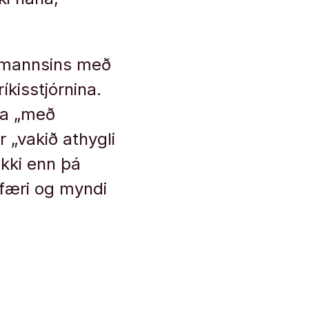
ngmannsins með
íkisstjórnina.
ra „með
r „vakið athygli
ekki enn þá
mfæri og myndi