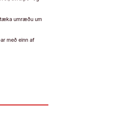
 róttæka umræðu um
þar með einn af