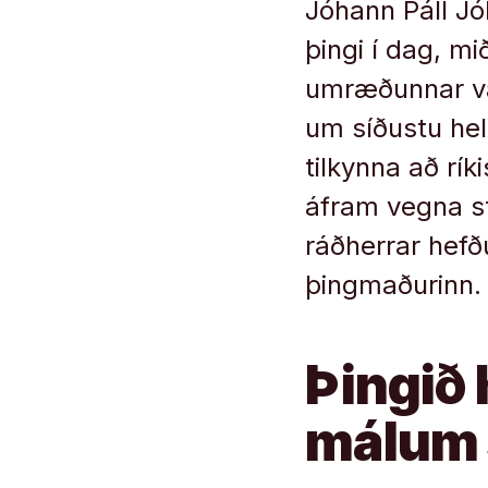
Jóhann Páll J
þingi í dag, mið
umræðunnar var
um síðustu helg
tilkynna að rík
áfram vegna st
ráðherrar hefð
þingmaðurinn.
Þingið
málum 