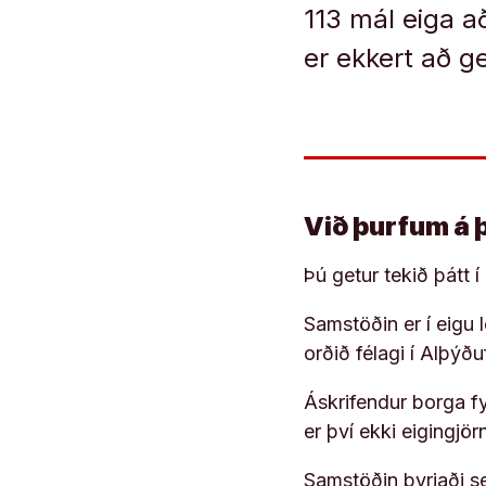
113 mál eiga 
er ekkert að ge
Við þurfum á 
Þú getur tekið þátt 
Samstöðin er í eigu
orðið félagi í Alþýð
Áskrifendur borga fyr
er því ekki eigingjö
Samstöðin byrjaði s