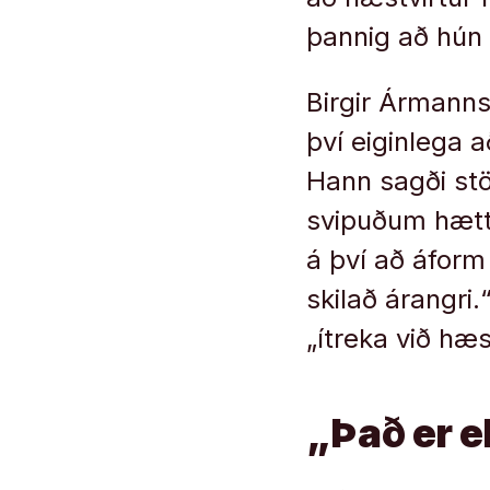
þannig að hún 
Birgir Ármanns
því eiginlega a
Hann sagði st
svipuðum hætti 
á því að áform
skilað árangri
„ítreka við hæst
„Það er e