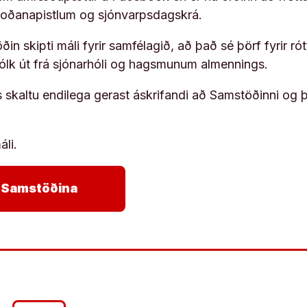
koðanapistlum og sjónvarpsdagskrá.
in skipti máli fyrir samfélagið, að það sé þörf fyrir
fólk út frá sjónarhóli og hagsmunum almennings.
s skaltu endilega gerast áskrifandi að Samstöðinni og 
áli.
arrow_forward
ja Samstöðina