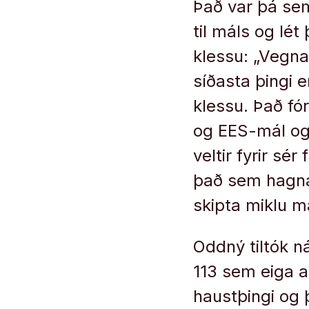
Það var þá sem
til máls og lét 
klessu: „Vegna
síðasta þingi er
klessu. Það fó
og EES-mál og 
veltir fyrir sér
það sem hagnas
skipta miklu má
Oddný tiltók n
113 sem eiga 
haustþingi og 