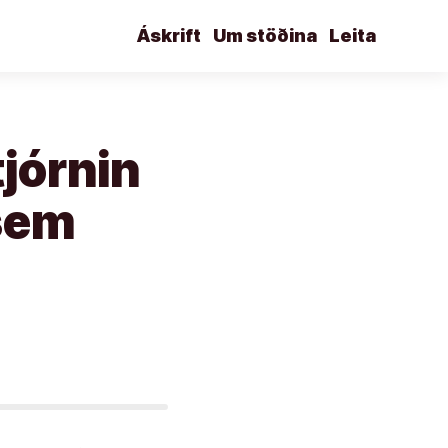
Áskrift
Um stöðina
Leita
tjórnin
 sem