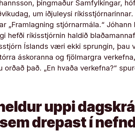
óhannsson, þingmaður Samfylkingar, h
vikudag, um iðjuleysi ríkisstjórnarinnar. 
 „Framlagning stjórnarmála.“ Jóhann P
i hefði ríkisstjórnin haldið blaðamannaf
isstjórn Íslands væri ekki sprungin, þau v
órra áskoranna og fjölmargra verkefna,
u orðað það. „En hvaða verkefna?“ spur
 heldur uppi dagskr
sem drepast í nef