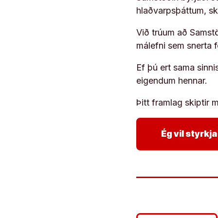
hlaðvarpsþáttum, s
Við trúum að Samstöð
málefni sem snerta 
Ef þú ert sama sinni
eigendum hennar.
Þitt framlag skiptir m
Ég vil styrk