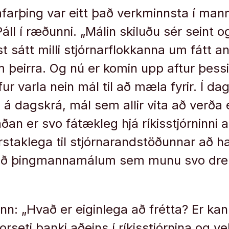
afarþing var eitt það verkminnsta í ma
ll í ræðunni. „Málin skiluðu sér seint og
 sátt milli stjórnarflokkanna um fátt a
 þeirra. Og nú er komin upp aftur þess
efur varla nein mál til að mæla fyrir. Í da
 dagskrá, mál sem allir vita að verða 
ðan er svo fátækleg hjá ríkisstjórninni 
érstaklega til stjórnarandstöðunnar að h
ð þingmannamálum sem munu svo drepa
nn: „Hvað er eiginlega að frétta? Er ka
orseti banki aðeins í ríkisstjórnina og ve