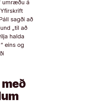
óf umræðu á
Yfirskrift
áll sagði að
und „til að
ilja halda
“ eins og
ði
á með
ndum