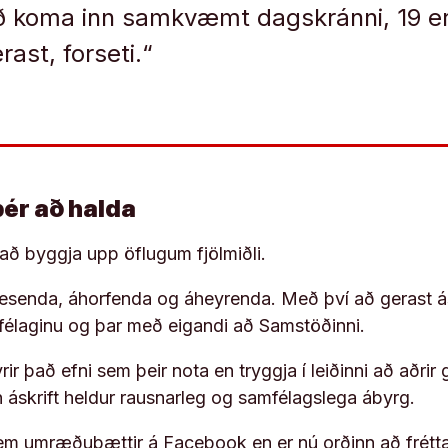
að koma inn samkvæmt dagskránni, 19 e
rast, forseti.“
þér að halda
í að byggja upp öflugum fjölmiðli.
 lesenda, áhorfenda og áheyrenda. Með því að gerast á
ufélaginu og þar með eigandi að Samstöðinni.
ir það efni sem þeir nota en tryggja í leiðinni að aðrir 
rn áskrift heldur rausnarleg og samfélagslega ábyrg.
em umræðuþættir á Facebook en er nú orðinn að frétta