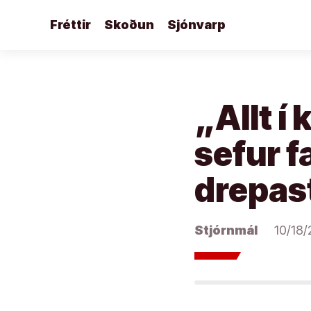
Áfram
Fréttir
Skoðun
Sjónvarp
að
efni
„Allt í
sefur f
drepas
Stjórnmál
10/18