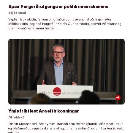
Spáir Þorgerði útgöngu úr pólitík innan skamms
Stjórnmál
Vigdís Hauksdóttir, fyrrum þingmaður og núverandi stuðningsmaður
Miðflokksins, segir að Þorgerður Katrín Gunnarsdóttir, oddviti Viðreisnar og
utanríkisráðherra, muni hætta í …
arrow_forward
Ýmis frík í lest Ara eftir kosningar
Óflokkað
Ólafur Stephensen, sem fyrrum starfaði sem fréttaskýrandi, leiðarahöfundur
og blaðamaður, segist ekki hafa áhyggjur af rasistaviðhorfum hjá Ara Edwald,
oddvita …