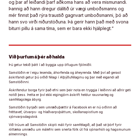
og þar af leiðandi þarf aðkoma hans að vera mismunandi.
Þannig að hann dregur dálítið úr vægi umboðsmanns og
mér finnst það rýra traustið gagnvart umboðsmanni, þó að
hann svo virði niðurstöðuna. Þá gerir hann það með svona
biturri pillu á sama tíma, sem er bara ekki hjálplegt.“
Við þurfum á þér að halda
Þú getur tekið þátt í að byggja upp öflugum fjölmiðli.
Samstöðin er í eigu lesenda, áhorfenda og áheyrenda. Með því að gerast
áskrifandi getur þú orðið félagi í Alþýðufélaginu og þar með eigandi að
Samstöðinni.
Áskrifendur borga fyrir það efni sem þeir nota en tryggja í leiðinni að aðrir geti
notið þess. Þetta er því ekki eigingjörn áskrift heldur rausnarleg og
samfélagslega ábyrg.
Samstöðin byrjaði sem umræðuþættir á Facebook en er nú orðinn að
fréttavef, útvarps- og hlaðvarpsþáttum, skoðanapistlum og
sjónvarpsdagskrá.
Við trúum að Samstöðin skipti máli fyrir samfélagið, að það sé þörf fyrir
róttæka umræðu um málefni sem snerta fólk út frá sjónarhóli og hagsmunum
almennings.