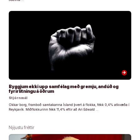
arrow_forward
Byggjum ekki upp samfélag með gremju, andúð og
fyrirlitningu á öðrum
Stjórnmál
Okkar borg, framboð samtakanna Ísland þvert á flokka, fékk 0,4% atkvæða í
Reykjavík. Miðflokkurinn fékk 11,4% eftir að Ari Edwald …
Nýjustu fréttir