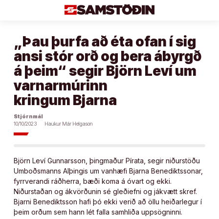
Áfram
að
efni
„Þau þurfa að éta ofan í sig
ansi stór orð og bera ábyrgð
á þeim“ segir Björn Leví um
varnarmúrinn
kringum Bjarna
Stjórnmál
10/10/2023
Haukur Már Helgason
Björn Leví Gunnarsson, þingmaður Pírata, segir niðurstöðu
Umboðsmanns Alþingis um vanhæfi Bjarna Benediktssonar,
fyrrverandi ráðherra, bæði koma á óvart og ekki.
Niðurstaðan og ákvörðunin sé gleðiefni og jákvætt skref.
Bjarni Benediktsson hafi þó ekki verið að öllu heiðarlegur í
þeim orðum sem hann lét falla samhliða uppsögninni.