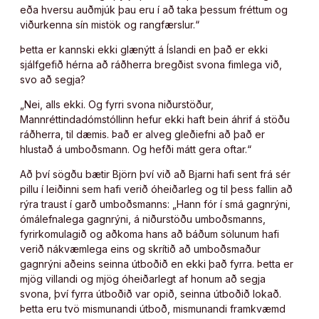
eða hversu auðmjúk þau eru í að taka þessum fréttum og
viðurkenna sín mistök og rangfærslur.“
Þetta er kannski ekki glænýtt á Íslandi en það er ekki
sjálfgefið hérna að ráðherra bregðist svona fimlega við,
svo að segja?
„Nei, alls ekki. Og fyrri svona niðurstöður,
Mannréttindadómstóllinn hefur ekki haft bein áhrif á stöðu
ráðherra, til dæmis. Það er alveg gleðiefni að það er
hlustað á umboðsmann. Og hefði mátt gera oftar.“
Að því sögðu bætir Björn því við að Bjarni hafi sent frá sér
pillu í leiðinni sem hafi verið óheiðarleg og til þess fallin að
rýra traust í garð umboðsmanns: „Hann fór í smá gagnrýni,
ómálefnalega gagnrýni, á niðurstöðu umboðsmanns,
fyrirkomulagið og aðkoma hans að báðum sölunum hafi
verið nákvæmlega eins og skrítið að umboðsmaður
gagnrýni aðeins seinna útboðið en ekki það fyrra. Þetta er
mjög villandi og mjög óheiðarlegt af honum að segja
svona, því fyrra útboðið var opið, seinna útboðið lokað.
Þetta eru tvö mismunandi útboð, mismunandi framkvæmd