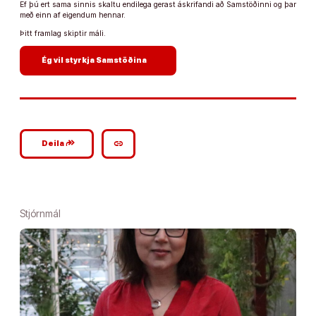
Ef þú ert sama sinnis skaltu endilega gerast áskrifandi að Samstöðinni og þar
með einn af eigendum hennar.
Þitt framlag skiptir máli.
arrow_forward
Ég vil styrkja Samstöðina
google_plus_reshare
link
Deila
Stjórnmál