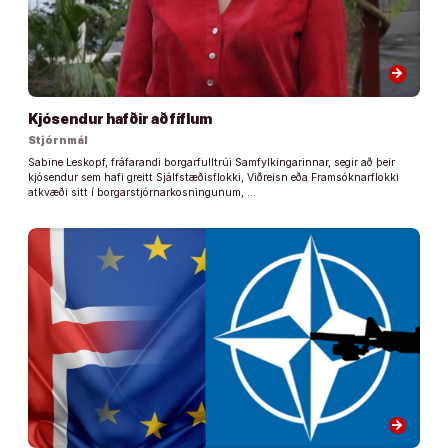
arrow_forward
Kjósendur hafðir að fíflum
Stjórnmál
Sabine Leskopf, fráfarandi borgarfulltrúi Samfylkingarinnar, segir að þeir
kjósendur sem hafi greitt Sjálfstæðisflokki, Viðreisn eða Framsóknarflokki
atkvæði sitt í borgarstjórnarkosningunum, …
arrow_forward