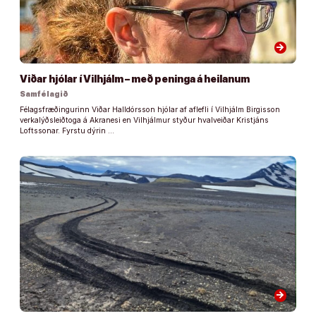
arrow_forward
Viðar hjólar í Vilhjálm – með peninga á heilanum
Samfélagið
Félagsfræðingurinn Viðar Halldórsson hjólar af aflefli í Vilhjálm Birgisson
verkalýðsleiðtoga á Akranesi en Vilhjálmur styður hvalveiðar Kristjáns
Loftssonar. Fyrstu dýrin …
arrow_forward