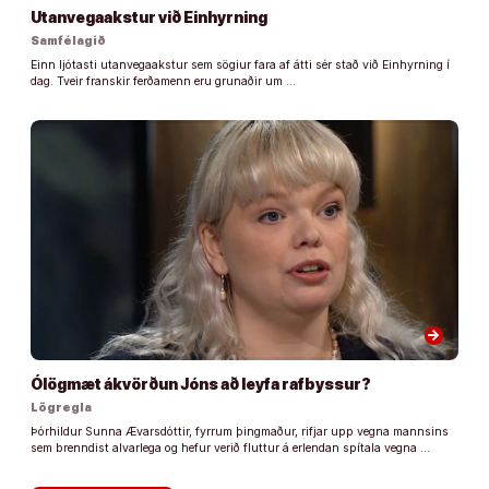
Utanvegaakstur við Einhyrning
Samfélagið
Einn ljótasti utanvegaakstur sem sögiur fara af átti sér stað við Einhyrning í
dag. Tveir franskir ferðamenn eru grunaðir um …
arrow_forward
Ólögmæt ákvörðun Jóns að leyfa rafbyssur?
Lögregla
Þórhildur Sunna Ævarsdóttir, fyrrum þingmaður, rifjar upp vegna mannsins
sem brenndist alvarlega og hefur verið fluttur á erlendan spítala vegna …