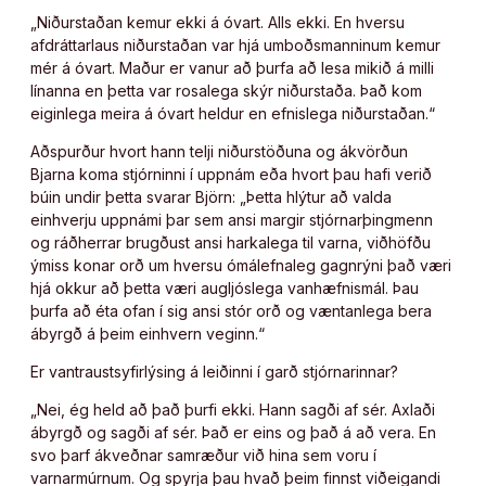
„Niðurstaðan kemur ekki á óvart. Alls ekki. En hversu
afdráttarlaus niðurstaðan var hjá umboðsmanninum kemur
mér á óvart. Maður er vanur að þurfa að lesa mikið á milli
línanna en þetta var rosalega skýr niðurstaða. Það kom
eiginlega meira á óvart heldur en efnislega niðurstaðan.“
Aðspurður hvort hann telji niðurstöðuna og ákvörðun
Bjarna koma stjórninni í uppnám eða hvort þau hafi verið
búin undir þetta svarar Björn: „Þetta hlýtur að valda
einhverju uppnámi þar sem ansi margir stjórnarþingmenn
og ráðherrar brugðust ansi harkalega til varna, viðhöfðu
ýmiss konar orð um hversu ómálefnaleg gagnrýni það væri
hjá okkur að þetta væri augljóslega vanhæfnismál. Þau
þurfa að éta ofan í sig ansi stór orð og væntanlega bera
ábyrgð á þeim einhvern veginn.“
Er vantraustsyfirlýsing á leiðinni í garð stjórnarinnar?
„Nei, ég held að það þurfi ekki. Hann sagði af sér. Axlaði
ábyrgð og sagði af sér. Það er eins og það á að vera. En
svo þarf ákveðnar samræður við hina sem voru í
varnarmúrnum. Og spyrja þau hvað þeim finnst viðeigandi