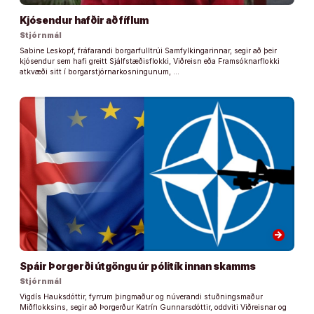
Kjósendur hafðir að fíflum
Stjórnmál
Sabine Leskopf, fráfarandi borgarfulltrúi Samfylkingarinnar, segir að þeir
kjósendur sem hafi greitt Sjálfstæðisflokki, Viðreisn eða Framsóknarflokki
atkvæði sitt í borgarstjórnarkosningunum, …
arrow_forward
Spáir Þorgerði útgöngu úr pólitík innan skamms
Stjórnmál
Vigdís Hauksdóttir, fyrrum þingmaður og núverandi stuðningsmaður
Miðflokksins, segir að Þorgerður Katrín Gunnarsdóttir, oddviti Viðreisnar og