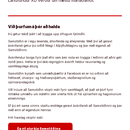
Landfundur XD verður um næstu mánaðamót.
Við þurfum á þér að halda
Þú getur tekið þátt í að byggja upp öflugum fjölmiðli.
Samstöðin er í eigu lesenda, áhorfenda og áheyrenda. Með því að gerast
áskrifandi getur þú orðið félagi í Alþýðufélaginu og þar með eigandi að
Samstöðinni.
Áskrifendur borga fyrir það efni sem þeir nota en tryggja í leiðinni að aðrir geti
notið þess. Þetta er því ekki eigingjörn áskrift heldur rausnarleg og
samfélagslega ábyrg.
Samstöðin byrjaði sem umræðuþættir á Facebook en er nú orðinn að
fréttavef, útvarps- og hlaðvarpsþáttum, skoðanapistlum og
sjónvarpsdagskrá.
Við trúum að Samstöðin skipti máli fyrir samfélagið, að það sé þörf fyrir
róttæka umræðu um málefni sem snerta fólk út frá sjónarhóli og hagsmunum
almennings.
Ef þú ert sama sinnis skaltu endilega gerast áskrifandi að Samstöðinni og þar
með einn af eigendum hennar.
Þitt framlag skiptir máli.
arrow_forward
Ég vil styrkja Samstöðina