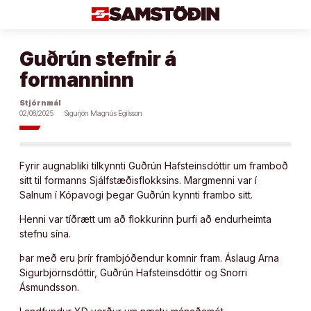
Áfram
að
efni
Guðrún stefnir á
formanninn
Stjórnmál
02/08/2025
Sigurjón Magnús Egilsson
Fyrir augnabliki tilkynnti Guðrún Hafsteinsdóttir um framboð
sitt til formanns Sjálfstæðisflokksins. Margmenni var í
Salnum í Kópavogi þegar Guðrún kynnti frambo sitt.
Henni var tíðrætt um að flokkurinn þurfi að endurheimta
stefnu sína.
Þar með eru þrír frambjóðendur komnir fram. Áslaug Arna
Sigurbjörnsdóttir, Guðrún Hafsteinsdóttir og Snorri
Ásmundsson.