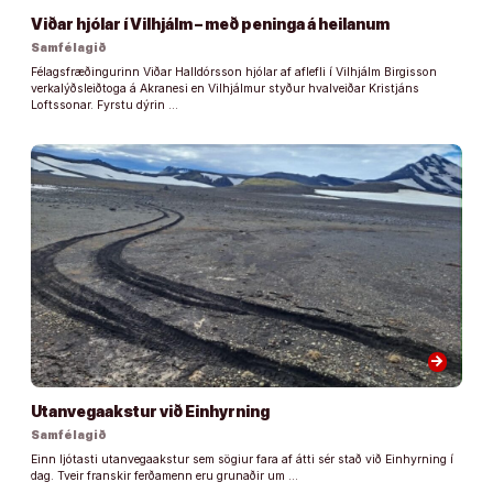
Viðar hjólar í Vilhjálm – með peninga á heilanum
Samfélagið
Félagsfræðingurinn Viðar Halldórsson hjólar af aflefli í Vilhjálm Birgisson
verkalýðsleiðtoga á Akranesi en Vilhjálmur styður hvalveiðar Kristjáns
Loftssonar. Fyrstu dýrin …
arrow_forward
Utanvegaakstur við Einhyrning
Samfélagið
Einn ljótasti utanvegaakstur sem sögiur fara af átti sér stað við Einhyrning í
dag. Tveir franskir ferðamenn eru grunaðir um …