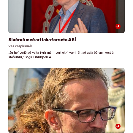
arrow_forward
Slúðrað með arftaka forseta ASÍ
Verkalýðsmál
„Ég hef verið að velta fyrir mér hvort ekki væri rétt að gefa öðrum kost á
stöðunni,“ segir Finnbjörn A. …
arrow_forward