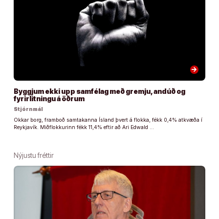
arrow_forward
Byggjum ekki upp samfélag með gremju, andúð og
fyrirlitningu á öðrum
Stjórnmál
Okkar borg, framboð samtakanna Ísland þvert á flokka, fékk 0,4% atkvæða í
Reykjavík. Miðflokkurinn fékk 11,4% eftir að Ari Edwald …
Nýjustu fréttir