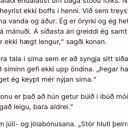
alaði endalaust um bága stöðu fólks. N
 heyrist ekki boffs í henni. Við sem tre
a vanda og áður. Ég er öryrki og ég h
r á mánuði. Á síðasta ári greiddi ég sam
er ekki hægt lengur,“ sagði konan.
ra tala í síma sem er að syngja sitt síð
ð síminn gefi ekki upp öndina. „Þegar h
get ég keypt mér nýjan síma.“
onu er það að hún getur búið í íbúð móð
gað leigu, bara aldrei.“
 júlí- og jólabónusana. „Stór hluti þeirr