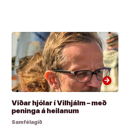
arrow_forward
Viðar hjólar í Vilhjálm – með
peninga á heilanum
Samfélagið