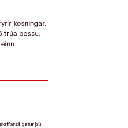
yrir kosningar.
að trúa þessu.
 einn
skrifandi getur þú