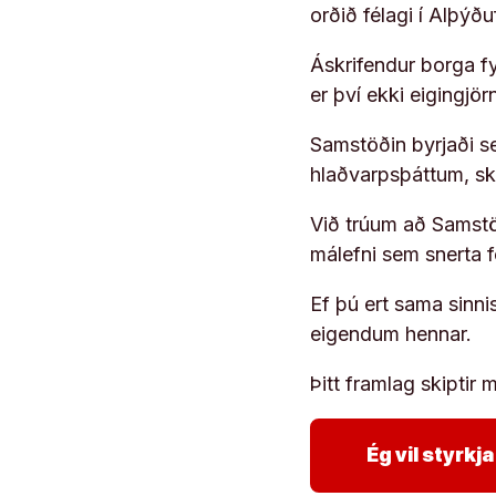
orðið félagi í Alþýð
Áskrifendur borga fyr
er því ekki eigingjö
Samstöðin byrjaði s
hlaðvarpsþáttum, s
Við trúum að Samstöð
málefni sem snerta 
Ef þú ert sama sinni
eigendum hennar.
Þitt framlag skiptir m
Ég vil styrk