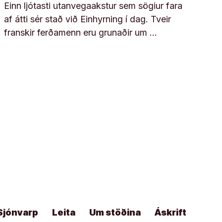
Einn ljótasti utanvegaakstur sem sögiur fara
af átti sér stað við Einhyrning í dag. Tveir
franskir ferðamenn eru grunaðir um …
Sjónvarp
Leita
Um stöðina
Áskrift