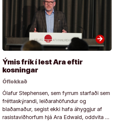
arrow_forward
Ýmis frík í lest Ara eftir
kosningar
Óflokkað
Ólafur Stephensen, sem fyrrum starfaði sem
fréttaskýrandi, leiðarahöfundur og
blaðamaður, segist ekki hafa áhyggjur af
rasistaviðhorfum hjá Ara Edwald, oddvita …