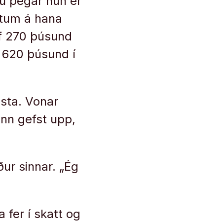
ú þegar hún er
ystum á hana
ef 270 þúsund
t 620 þúsund í
asta. Vonar
ann gefst upp,
ur sinnar. „Ég
a fer í skatt og