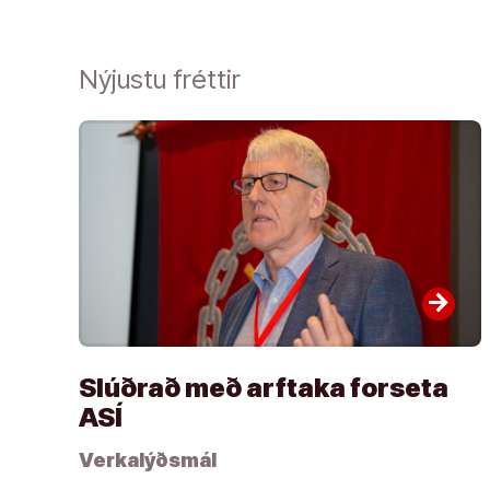
Nýjustu fréttir
arrow_forward
Slúðrað með arftaka forseta
ASÍ
Verkalýðsmál