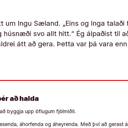
t um Ingu Sæland. „Eins og Inga talaði f
 húsnæði svo allt hitt.“ Ég álpaðist til 
ldrei átt að gera. Þetta var þá vara enn
þér að halda
í að byggja upp öflugum fjölmiðli.
 lesenda, áhorfenda og áheyrenda. Með því að gerast á