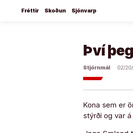
Áfram
Fréttir
Skoðun
Sjónvarp
að
efni
Því þeg
Stjórnmál
02/20
Kona sem er öry
stýrði og var 