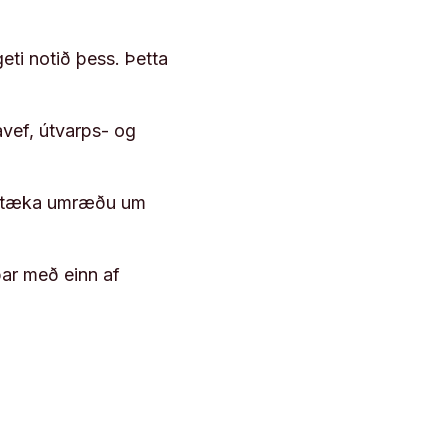
geti notið þess. Þetta
vef, útvarps- og
 róttæka umræðu um
þar með einn af