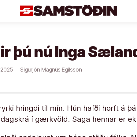
ir þú nú Inga Sælan
/2025
Sigurjón Magnús Egilsson
rki hringdi til mín. Hún hafði horft á þ
á dagskrá í gærkvöld. Saga hennar er ek