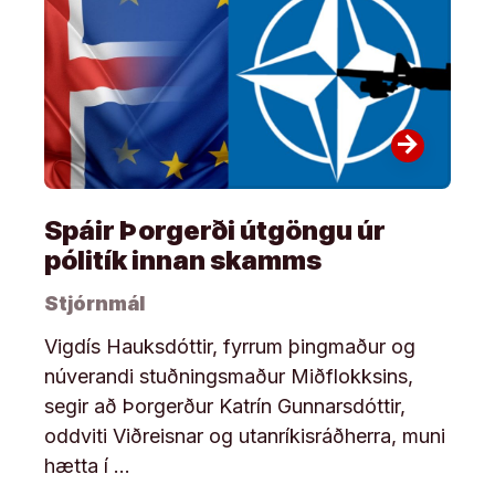
arrow_forward
Spáir Þorgerði útgöngu úr
pólitík innan skamms
Stjórnmál
Vigdís Hauksdóttir, fyrrum þingmaður og
núverandi stuðningsmaður Miðflokksins,
segir að Þorgerður Katrín Gunnarsdóttir,
oddviti Viðreisnar og utanríkisráðherra, muni
hætta í …