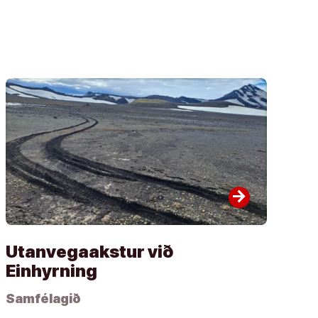
arrow_forward
Utanvegaakstur við
Einhyrning
Samfélagið