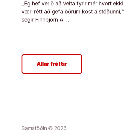
„Ég hef verið að velta fyrir mér hvort ekki
væri rétt að gefa öðrum kost á stöðunni,“
segir Finnbjörn A. …
Allar fréttir
Samstöðin © 2026