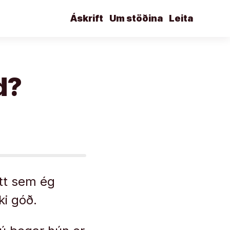
Áskrift
Um stöðina
Leita
d?
átt sem ég
ki góð.