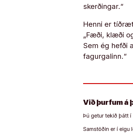
skerðingar.“
Henni er tíðræt
„Fæði, klæði og
Sem ég hefði a
fagurgalinn.“
Við þurfum á 
Þú getur tekið þátt 
Samstöðin er í eigu