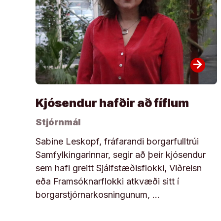
arrow_forward
Kjósendur hafðir að fíflum
Stjórnmál
Sabine Leskopf, fráfarandi borgarfulltrúi
Samfylkingarinnar, segir að þeir kjósendur
sem hafi greitt Sjálfstæðisflokki, Viðreisn
eða Framsóknarflokki atkvæði sitt í
borgarstjórnarkosningunum, …