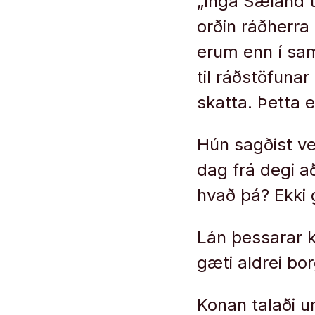
„Inga Sæland t
orðin ráðherra
erum enn í sam
til ráðstöfuna
skatta. Þetta 
Hún sagðist ve
dag frá degi a
hvað þá? Ekki 
Lán þessarar k
gæti aldrei bor
Konan talaði um