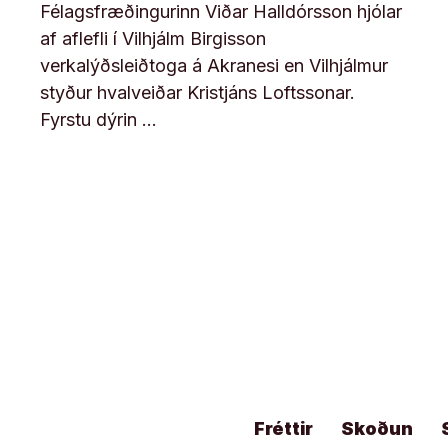
Félagsfræðingurinn Viðar Halldórsson hjólar
af aflefli í Vilhjálm Birgisson
verkalýðsleiðtoga á Akranesi en Vilhjálmur
styður hvalveiðar Kristjáns Loftssonar.
Fyrstu dýrin …
Fréttir
Skoðun