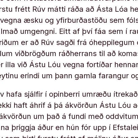
fyrstu frétt Rúv mátti ráða að Ásta Lóa h
vegna æsku og yfirburðastöðu sem fóls
lmað umgengni. Eitt af því fáa sem í rau
triðum er að Rúv sagði frá óheppilegum
llum viðbrögðum ráðherrans til að kom
r illa við Ástu Lóu vegna fortíðar henna
ytinu erindi um þann gamla farangur og 
hafa sjálfir í opinberri umræðu ítrekað 
 ekki haft áhrif á þá ákvörðun Ástu Lóu a
ð ákvörðun um það á fundi með oddvitu
na þriggja áður en hún fór upp í Efstaleit