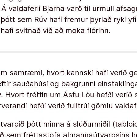
 Á valdaferli Bjarna varð til urmull afs
ótt sem Rúv hafi fremur þyrlað ryki yfi
hafi svitnað við að moka flórinn.
um samræmi, hvort kannski hafi verið g
ir sauðahúsi og bakgrunni einstakling
. Hvort fréttin um Ástu Lóu hefði verið 
rverandi hefði verið fulltrúi gömlu vald
tvarpið þótt minna á slúðurmiðil (tabloid
ð sem fréttastofa almannaútvarpsins he