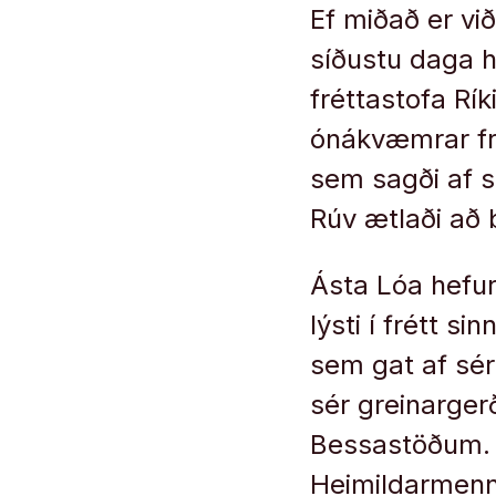
Ef miðað er við
síðustu daga h
fréttastofa Rík
ónákvæmrar fr
sem sagði af s
Rúv ætlaði að b
Ásta Lóa hefur
lýsti í frétt 
sem gat af sér
sér greinargerð
Bessastöðum. H
Heimildarmenn 