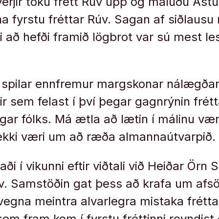
erjir tóku frétt Rúv upp og máluðu Ás
a fyrstu fréttar Rúv. Sagan af siðlaus
 að hefði framið lögbrot var sú mest l
l spilar ennfremur margskonar nálægða
r sem felast í því þegar gagnrýnin fré
ingar fólks. Má ætla að lætin í málinu v
ekki væri um að ræða almannaútvarpið.
i í vikunni eftir viðtali við Heiðar Örn 
úv. Samstöðin gat þess að krafa um afs
 vegna meintra alvarlegra mistaka frétt
em fram kom í fyrstu fréttinni reyndist 