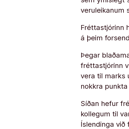
veruleikanum s
Fréttastjórinn 
á þeim forsen
Þegar blaðama
fréttastjórinn 
vera til marks
nokkra punkta
Síðan hefur fré
kollegum til v
Íslendinga við