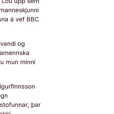
tu Lóu upp sem
u manneskjunni
esna á vef BBC
rvandi og
ttamennska
æru mun minni
Sigurfinnsson
ögn
astofunnar, þar
ekki