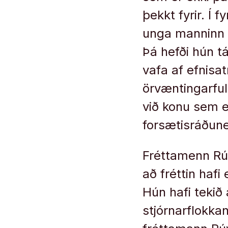
þekkt fyrir. Í 
unga manninn 
Þá hefði hún tá
vafa af efnisa
örvæntingarfu
við konu sem e
forsætisráðune
Fréttamenn Rúv 
að fréttin hafi
Hún hafi teki
stjórnarflokkan