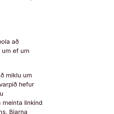
þola að
að um ef um
að miklu um
tvarpið hefur
tu
meinta linkind
ns, Bjarna