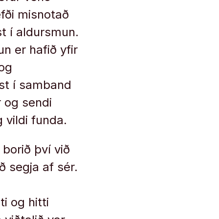
efði misnotað
t í aldursmun.
n er hafið yfir
 og
ast í samband
r og sendi
vildi funda.
borið því við
ð segja af sér.
m
i og hitti