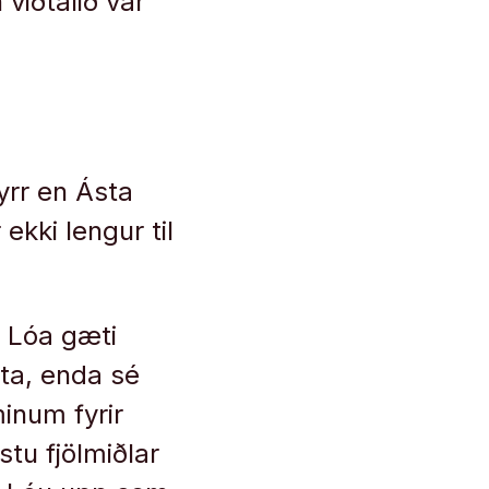
 viðtalið var
fyrr en Ásta
ekki lengur til
a Lóa gæti
ta, enda sé
minum fyrir
stu fjölmiðlar