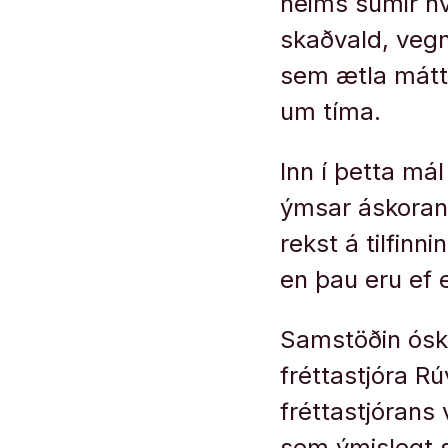
heims sumir hv
skaðvald, vegn
sem ætla mátti
um tíma.
Inn í þetta má
ýmsar áskorani
rekst á tilfinn
en þau eru ef 
Samstöðin óskað
fréttastjóra R
fréttastjórans
sem ýmislegt s