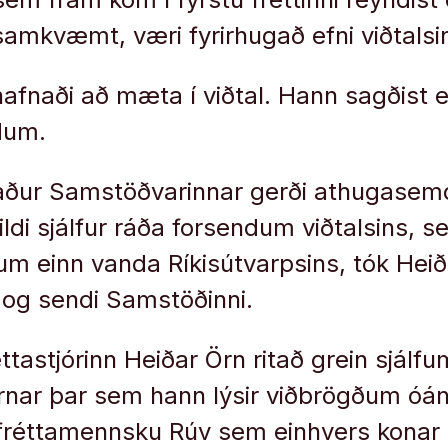
amkvæmt, væri fyrirhugað efni viðtalsi
hafnaði að mæta í viðtal. Hann sagðist e
dum.
ður Samstöðvarinnar gerði athugasemd
vildi sjálfur ráða forsendum viðtalsins, 
 um einn vanda Ríkisútvarpsins, tók He
 og sendi Samstöðinni.
ttastjórinn Heiðar Örn ritað grein sjálf
arnar þar sem hann lýsir viðbrögðum ó
 fréttamennsku Rúv sem einhvers konar