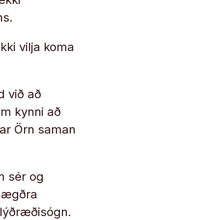
ns.
kki vilja koma
 við að
sem kynni að
iðar Örn saman
um sér og
ánægðra
 lýðræðisógn.