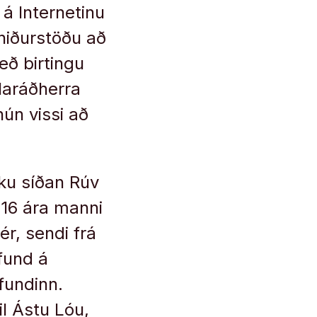
 á Internetinu
 niðurstöðu að
eð birtingu
laráðherra
hún vissi að
sku síðan Rúv
 16 ára manni
ér, sendi frá
sfund á
fundinn.
l Ástu Lóu,