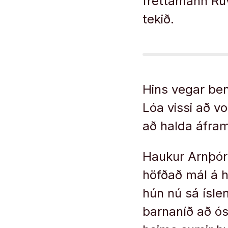
fréttamann Rúv 
tekið.
Hins vegar bend
Lóa vissi að vo
að halda áfra
Haukur Arnþórs
höfðað mál á h
hún nú sá ísle
barnaníð að ós