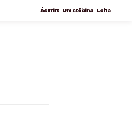
Áskrift
Um stöðina
Leita