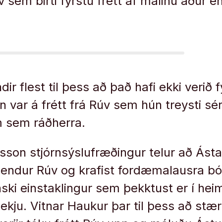
sem birti fyrstu frétt af málinu áður en
ir flest til þess að það hafi ekki verið 
n var á frétt frá Rúv sem hún treysti sér 
m sem ráðherra.
son stjórnsýslufræðingur telur að Ást
endur Rúv og krafist fordæmalausra bó
nski einstaklingur sem þekktust er í hei
ekju. Vitnar Haukur þar til þess að stær