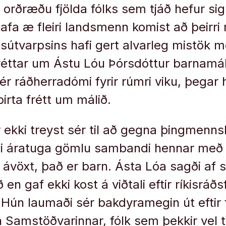
 orðræðu fjölda fólks sem tjáð hefur sig
afa æ fleiri landsmenn komist að þeirri
isútvarpsins hafi gert alvarleg mistök m
éttar um Ástu Lóu Þórsdóttur barnamá
ér ráðherradómi fyrir rúmri viku, þegar 
irta frétt um málið.
 ekki treyst sér til að gegna þingmenn
sinni áratuga gömlu sambandi hennar með
 ávöxt, það er barn. Ásta Lóa sagði af s
 en gaf ekki kost á viðtali eftir ríkisráð
ún laumaði sér bakdyramegin út eftir 
Samstöðvarinnar, fólk sem þekkir vel ti