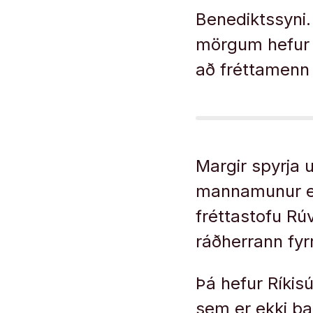
Benediktssyni.
mörgum hefur þ
að fréttamenn 
Margir spyrja 
mannamunur eft
fréttastofu Rúv
ráðherrann fyr
Þá hefur Ríkisú
sem er ekki þa