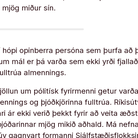
 mjög miður sín.
í hópi opinberra persóna sem þurfa að 
li um mál er þá varða sem ekki yrði fjall
ulltrúa almennings.
öllun um pólitísk fyrirmenni getur varð
mennings og þjóðkjörinna fulltrúa. Ríkisú
ri ár ekki verið þekkt fyrir að veita æðs
óðarinnar mjög mikið aðhald. Má nefna 
úv gagnvart formanni Sjálfstæðisflokksi