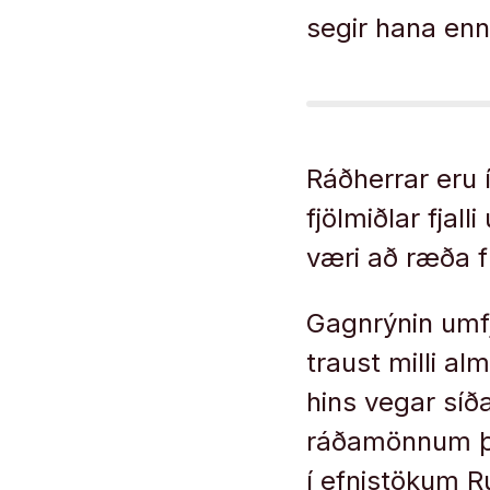
segir hana enn
Ráðherrar eru 
fjölmiðlar fjal
væri að ræða f
Gagnrýnin umfj
traust milli al
hins vegar síða
ráðamönnum þj
í efnistökum R