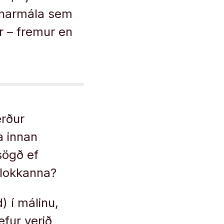
agnarmála sem
r – fremur en
erður
a innan
sögð ef
aflokkanna?
) í málinu,
fur verið