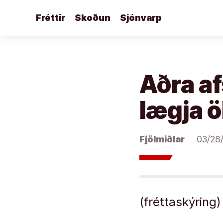
Áfram
Fréttir
Skoðun
Sjónvarp
að
efni
Aðra af
lægja ö
Fjölmiðlar
03/28
(fréttaskýring)