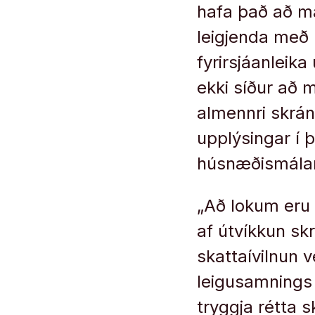
hafa það að m
leigjenda með 
fyrirsjáanleik
ekki síður að
almennri skrá
upplýsingar í
húsnæðismála
„Að lokum eru 
af útvíkkun sk
skattaívilnun 
leigusamnings 
tryggja rétta 