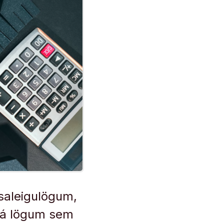
úsaleigulögum,
r á lögum sem