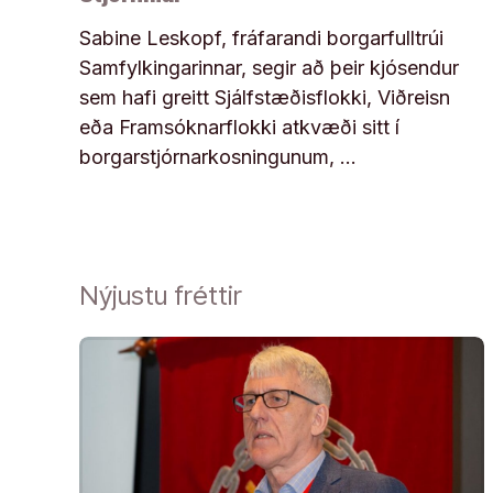
Sabine Leskopf, fráfarandi borgarfulltrúi
Samfylkingarinnar, segir að þeir kjósendur
sem hafi greitt Sjálfstæðisflokki, Viðreisn
eða Framsóknarflokki atkvæði sitt í
borgarstjórnarkosningunum, …
Nýjustu fréttir