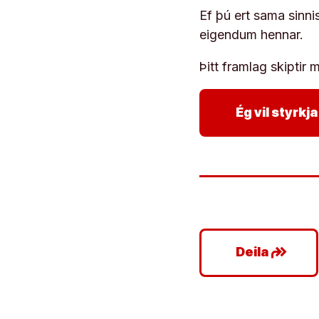
Ef þú ert sama sinni
eigendum hennar.
Þitt framlag skiptir m
Ég vil styrk
google_plus_reshare
Deila