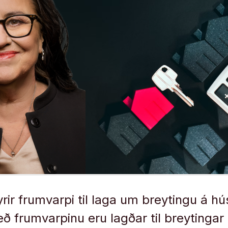
yrir frumvarpi til laga um breytingu á h
eð frumvarpinu eru lagðar til breytinga