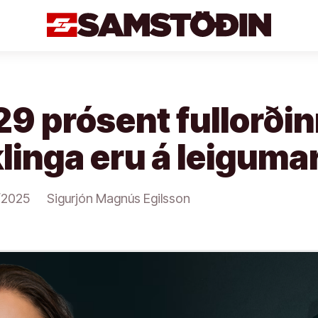
 29 prósent fullorði
linga eru á leiguma
/2025
Sigurjón Magnús Egilsson