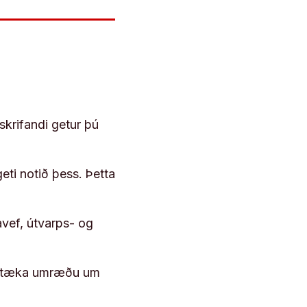
skrifandi getur þú
geti notið þess. Þetta
vef, útvarps- og
 róttæka umræðu um