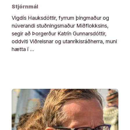
Stjórnmál
Vigdís Hauksdóttir, fyrrum þingmaður og
núverandi stuðningsmaður Miðflokksins,
segir að Þorgerður Katrín Gunnarsdóttir,
oddviti Viðreisnar og utanríkisráðherra, muni
hætta í …