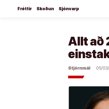
Áfram
Fréttir
Skoðun
Sjónvarp
að
efni
Allt að
einstak
Stjórnmál
05/03