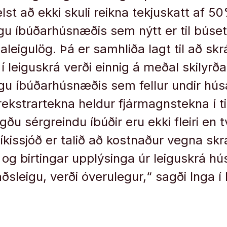
elst að ekki skuli reikna tekjuskatt af 5
gu íbúðarhúsnæðis sem nýtt er til búset
saleigulög. Þá er samhliða lagt til að sk
 leiguskrá verði einnig á meðal skilyrða
gu íbúðarhúsnæðis sem fellur undir húsal
urekstrartekna heldur fjármagnstekna í t
gðu sérgreindu íbúðir eru ekki fleiri en
ríkissjóð er talið að kostnaður vegna sk
og birtingar upplýsinga úr leiguskrá h
sleigu, verði óverulegur,“ sagði Inga í