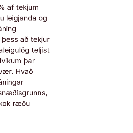
0% af tekjum
u leigjanda og
ráning
 þess að tekjur
eigulög teljist
ilvikum þar
 tvær. Hvað
ráningar
úsnæðisgrunns,
 kok ræðu