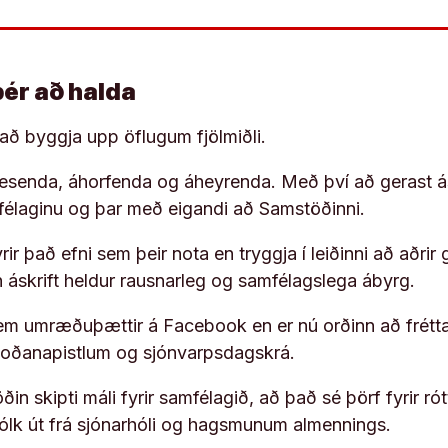
þér að halda
í að byggja upp öflugum fjölmiðli.
 lesenda, áhorfenda og áheyrenda. Með því að gerast á
ufélaginu og þar með eigandi að Samstöðinni.
ir það efni sem þeir nota en tryggja í leiðinni að aðrir 
rn áskrift heldur rausnarleg og samfélagslega ábyrg.
em umræðuþættir á Facebook en er nú orðinn að frétta
koðanapistlum og sjónvarpsdagskrá.
in skipti máli fyrir samfélagið, að það sé þörf fyrir
fólk út frá sjónarhóli og hagsmunum almennings.