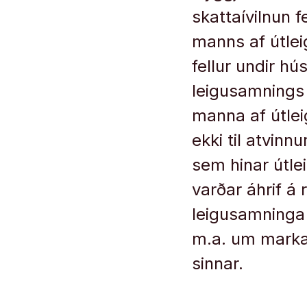
skattaívilnun f
manns af útlei
fellur undir hú
leigusamnings í
manna af útlei
ekki til atvinn
sem hinar útlei
varðar áhrif á 
leigusamninga 
m.a. um markað
sinnar.