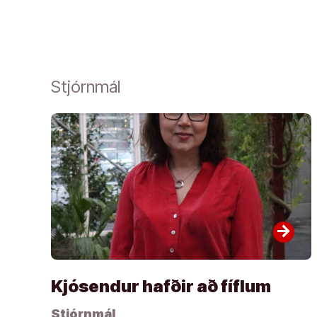
Stjórnmál
arrow_forward
Kjósendur hafðir að fíflum
Stjórnmál