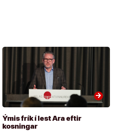
arrow_forward
Ýmis frík í lest Ara eftir
kosningar