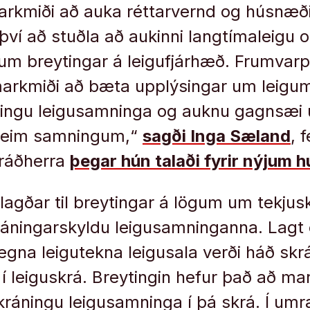
arkmiði að auka réttarvernd og húsnæð
því að stuðla að aukinni langtímaleigu 
a um breytingar á leigufjárhæð. Frumvarp
 markmiði að bæta upplýsingar um leig
ningu leigusamninga og auknu gagnsæi
 þeim samningum,“
sagði Inga Sæland
, 
ráðherra
þegar hún talaði fyrir nýjum 
lagðar til breytingar á lögum um tekjus
ráningarskyldu leigusamninganna. Lagt e
vegna leigutekna leigusala verði háð skr
í leiguskrá. Breytingin hefur það að ma
skráningu leigusamninga í þá skrá. Í um