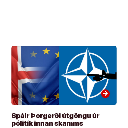
arrow_forward
Spáir Þorgerði útgöngu úr
pólitík innan skamms