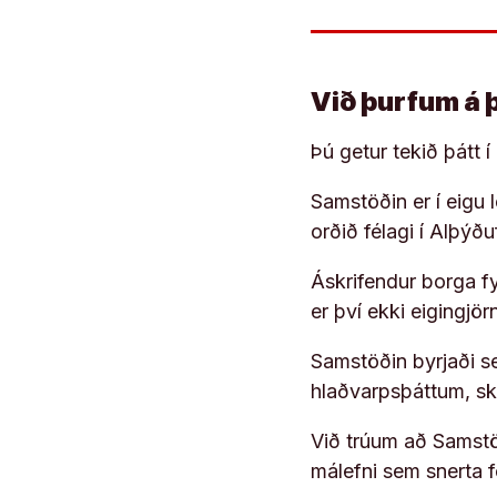
Við þurfum á 
Þú getur tekið þátt 
Samstöðin er í eigu
orðið félagi í Alþýð
Áskrifendur borga fyr
er því ekki eigingjö
Samstöðin byrjaði s
hlaðvarpsþáttum, s
Við trúum að Samstöð
málefni sem snerta 