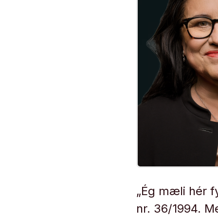
„Ég mæli hér f
nr. 36/1994. M