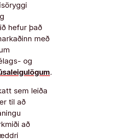
isöryggi
og
ið hefur það
umarkaðinn með
 um
félags- og
húsaleigulögum
.
katt sem leiða
r til að
áningu
rkmiði að
ræddri