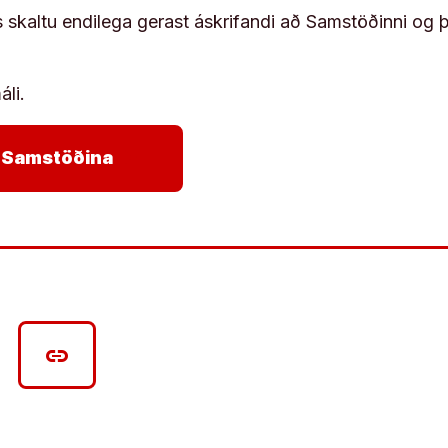
s skaltu endilega gerast áskrifandi að Samstöðinni og 
áli.
arrow_forward
ja Samstöðina
link