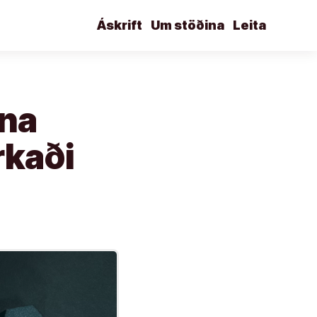
Áskrift
Um stöðina
Leita
nna
rkaði