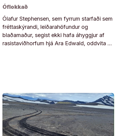
Óflokkað
Ólafur Stephensen, sem fyrrum starfaði sem
fréttaskýrandi, leiðarahöfundur og
blaðamaður, segist ekki hafa áhyggjur af
rasistaviðhorfum hjá Ara Edwald, oddvita …