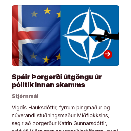
arrow_forward
Spáir Þorgerði útgöngu úr
pólitík innan skamms
Stjórnmál
Vigdís Hauksdóttir, fyrrum þingmaður og
núverandi stuðningsmaður Miðflokksins,
segir að Þorgerður Katrín Gunnarsdóttir,