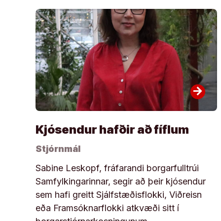
arrow_forward
Kjósendur hafðir að fíflum
Stjórnmál
Sabine Leskopf, fráfarandi borgarfulltrúi
Samfylkingarinnar, segir að þeir kjósendur
sem hafi greitt Sjálfstæðisflokki, Viðreisn
eða Framsóknarflokki atkvæði sitt í