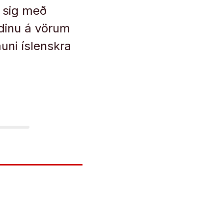
i sig með
dinu á vörum
uni íslenskra