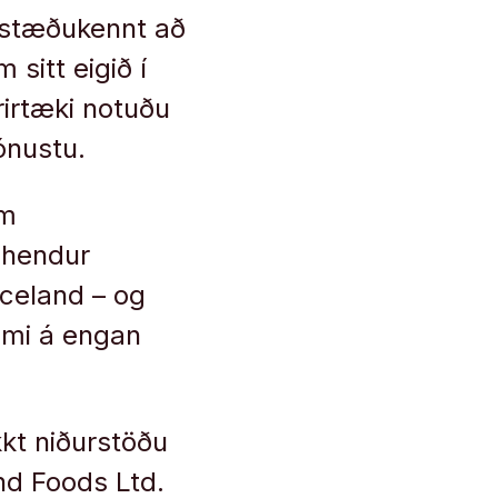
arstæðukennt að
 sitt eigið í
rirtæki notuðu
ónustu.
em
 hendur
Iceland – og
ómi á engan
kt niðurstöðu
nd Foods Ltd.