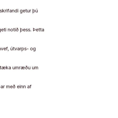
skrifandi getur þú
geti notið þess. Þetta
vef, útvarps- og
 róttæka umræðu um
þar með einn af