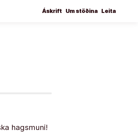
Áskrift
Um stöðina
Leita
enska hagsmuni!