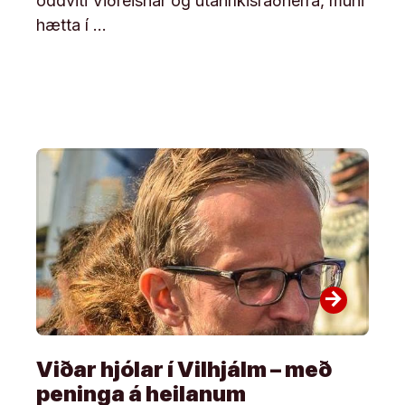
oddviti Viðreisnar og utanríkisráðherra, muni
hætta í …
arrow_forward
Viðar hjólar í Vilhjálm – með
peninga á heilanum