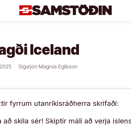
lagði Iceland
/2025
Sigurjón Magnús Egilsson
ttir fyrrum utanríkisráðherra skrifaði:
 að skila sér! Skiptir máli að verja ísl