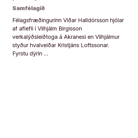
Samfélagið
Félagsfræðingurinn Viðar Halldórsson hjólar
af aflefli í Vilhjálm Birgisson
verkalýðsleiðtoga á Akranesi en Vilhjálmur
styður hvalveiðar Kristjáns Loftssonar.
Fyrstu dýrin …