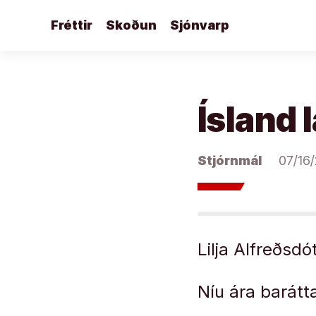
Áfram
Fréttir
Skoðun
Sjónvarp
að
efni
Ísland 
Stjórnmál
07/16
Lilja Alfreðsdó
Níu ára barátta