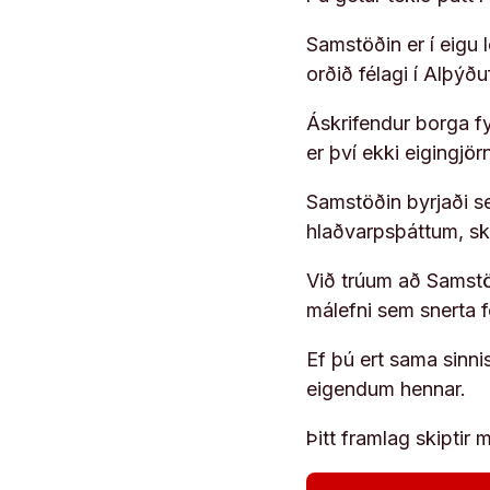
Samstöðin er í eigu
orðið félagi í Alþýð
Áskrifendur borga fyr
er því ekki eigingjö
Samstöðin byrjaði s
hlaðvarpsþáttum, s
Við trúum að Samstöð
málefni sem snerta 
Ef þú ert sama sinni
eigendum hennar.
Þitt framlag skiptir m