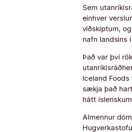
Sem utanríkisr
einhver verslun
viðskiptum, og 
nafn landsins 
Það var því rö
utanríkisráðhe
Iceland Foods 
sækja það har
hátt íslensk
Almennur dóms
Hugverkastofu