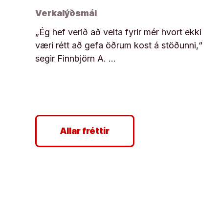
Verkalýðsmál
„Ég hef verið að velta fyrir mér hvort ekki
væri rétt að gefa öðrum kost á stöðunni,“
segir Finnbjörn A. …
Allar fréttir