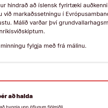
gur hindrað að íslensk fyrirtæki auðkenn
u við markaðssetningu í Evrópusamban
stu. Málið varðar því grundvallarhagsm
anríkisviðskiptum.
minningu fylgja með frá málinu.
þér að halda
í að byggja upp öflugum fjölmiðli.