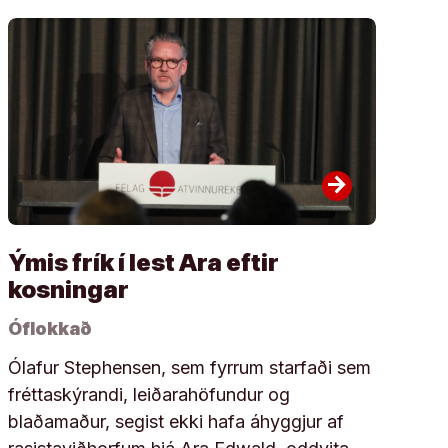
arrow_forward
Ýmis frík í lest Ara eftir
kosningar
Óflokkað
Ólafur Stephensen, sem fyrrum starfaði sem
fréttaskýrandi, leiðarahöfundur og
blaðamaður, segist ekki hafa áhyggjur af