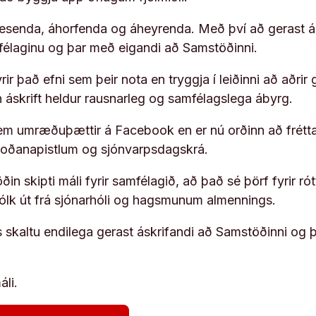
 lesenda, áhorfenda og áheyrenda. Með því að gerast á
ufélaginu og þar með eigandi að Samstöðinni.
ir það efni sem þeir nota en tryggja í leiðinni að aðrir 
rn áskrift heldur rausnarleg og samfélagslega ábyrg.
em umræðuþættir á Facebook en er nú orðinn að frétta
koðanapistlum og sjónvarpsdagskrá.
in skipti máli fyrir samfélagið, að það sé þörf fyrir
fólk út frá sjónarhóli og hagsmunum almennings.
s skaltu endilega gerast áskrifandi að Samstöðinni og 
áli.