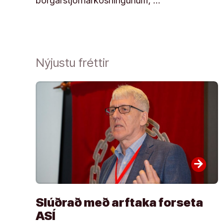
borgarstjórnarkosningunum, …
Nýjustu fréttir
arrow_forward
Slúðrað með arftaka forseta
ASÍ