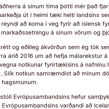
áðherra á sínum tíma þótti mér það fj
arkeðja út í heimi tæki heiti landsins sem
reyndi að koma í veg fyrir að íslensk fy
í markaðssetningu á sínum vörum og þj
krétt og eðlileg ákvörðun sem ég tók s
rra árið 2016 um að hefja málarekstur á
vegna notkunar fyrirtækisins á nafninu 
t. Slík notkun samræmdist að mínum d
um hagsmunum.
tóll Evrópusambandsins hefur samþyk
 Evrópusambandsins varðandi að Icela