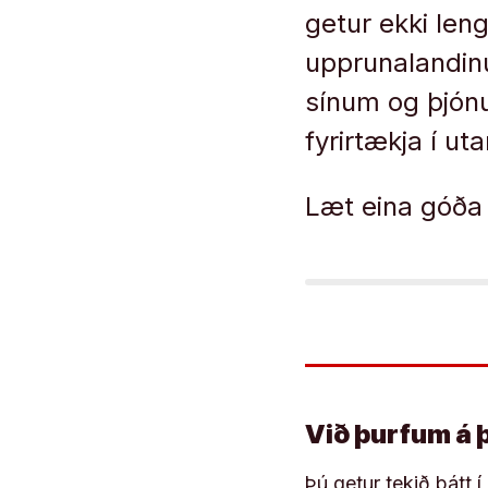
getur ekki len
upprunalandin
sínum og þjónu
fyrirtækja í ut
Læt eina góða 
Við þurfum á 
Þú getur tekið þátt 