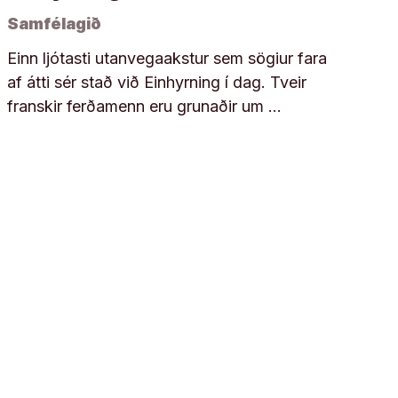
Samfélagið
Einn ljótasti utanvegaakstur sem sögiur fara
af átti sér stað við Einhyrning í dag. Tveir
franskir ferðamenn eru grunaðir um …