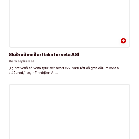
arrow_forward
Slúðrað með arftaka forseta ASÍ
Verkalýðsmál
„Ég hef verið að velta fyrir mér hvort ekki væri rétt að gefa öðrum kost á
stöðunni,“ segir Finnbjörn A. …