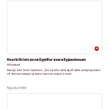
arrow_forward
Hvorki Kristrún né Eyjólfur svara Eyjamönnum
Óflokkað
Alþingi: Karl Gauti Hjaltason: „Enn og aftur ætla ég að ræða samgöngumálin
við Vestmannaeyjar og kemur kannski engum á óvart. …
Nýjustu fréttir