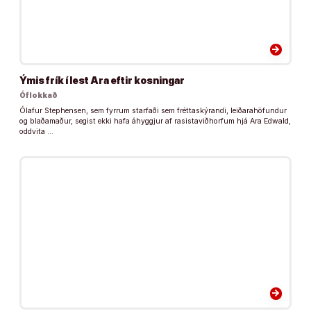
arrow_forward
Ýmis frík í lest Ara eftir kosningar
Óflokkað
Ólafur Stephensen, sem fyrrum starfaði sem fréttaskýrandi, leiðarahöfundur
og blaðamaður, segist ekki hafa áhyggjur af rasistaviðhorfum hjá Ara Edwald,
oddvita …
arrow_forward