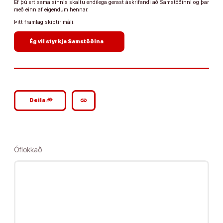
Ef þú ert sama sinnis skaltu endilega gerast áskrifandi að Samstöðinni og þar
með einn af eigendum hennar.
Þitt framlag skiptir máli.
arrow_forward
Ég vil styrkja Samstöðina
google_plus_reshare
link
Deila
Óflokkað