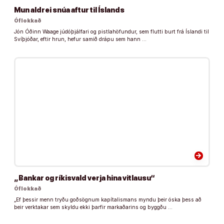
Mun aldrei snúa aftur til Íslands
Óflokkað
Jón Óðinn Waage júdóþjálfari og pistlahöfundur, sem flutti burt frá Íslandi til
Svíþjóðar, eftir hrun, hefur samið drápu sem hann …
arrow_forward
„Bankar og ríkisvald verja hina vitlausu“
Óflokkað
„Ef þessir menn tryðu goðsögnum kapítalismans myndu þeir óska þess að
þeir verktakar sem skyldu ekki þarfir markaðarins og byggðu …