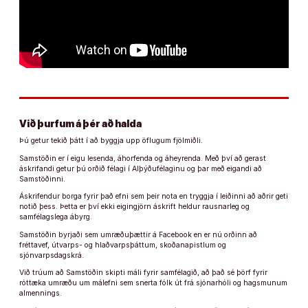
Við þurfum á þér að halda
Þú getur tekið þátt í að byggja upp öflugum fjölmiðli.
Samstöðin er í eigu lesenda, áhorfenda og áheyrenda. Með því að gerast
áskrifandi getur þú orðið félagi í Alþýðufélaginu og þar með eigandi að
Samstöðinni.
Áskrifendur borga fyrir það efni sem þeir nota en tryggja í leiðinni að aðrir geti
notið þess. Þetta er því ekki eigingjörn áskrift heldur rausnarleg og
samfélagslega ábyrg.
Samstöðin byrjaði sem umræðuþættir á Facebook en er nú orðinn að
fréttavef, útvarps- og hlaðvarpsþáttum, skoðanapistlum og
sjónvarpsdagskrá.
Við trúum að Samstöðin skipti máli fyrir samfélagið, að það sé þörf fyrir
róttæka umræðu um málefni sem snerta fólk út frá sjónarhóli og hagsmunum
almennings.