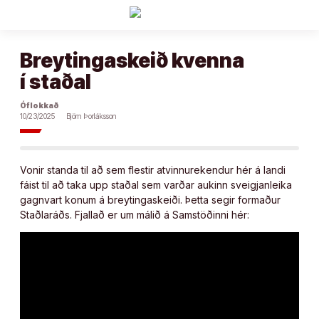
Áfram
að
efni
Breytingaskeið kvenna
í staðal
Óflokkað
10/23/2025
Björn Þorláksson
Vonir standa til að sem flestir atvinnurekendur hér á landi
fáist til að taka upp staðal sem varðar aukinn sveigjanleika
gagnvart konum á breytingaskeiði. Þetta segir formaður
Staðlaráðs. Fjallað er um málið á Samstöðinni hér: