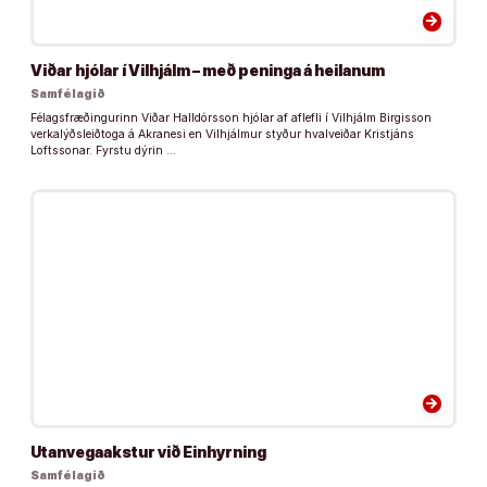
arrow_forward
Viðar hjólar í Vilhjálm – með peninga á heilanum
Samfélagið
Félagsfræðingurinn Viðar Halldórsson hjólar af aflefli í Vilhjálm Birgisson
verkalýðsleiðtoga á Akranesi en Vilhjálmur styður hvalveiðar Kristjáns
Loftssonar. Fyrstu dýrin …
arrow_forward
Utanvegaakstur við Einhyrning
Samfélagið