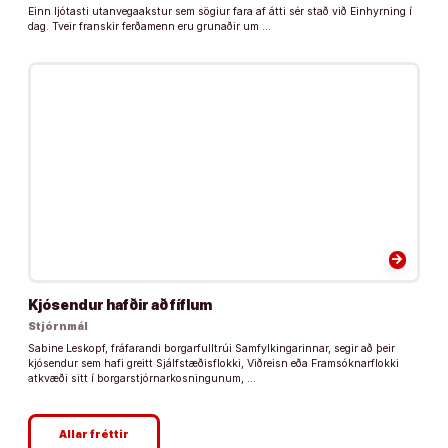
Einn ljótasti utanvegaakstur sem sögiur fara af átti sér stað við Einhyrning í
dag. Tveir franskir ferðamenn eru grunaðir um …
arrow_forward
Kjósendur hafðir að fíflum
Stjórnmál
Sabine Leskopf, fráfarandi borgarfulltrúi Samfylkingarinnar, segir að þeir
kjósendur sem hafi greitt Sjálfstæðisflokki, Viðreisn eða Framsóknarflokki
atkvæði sitt í borgarstjórnarkosningunum, …
Allar fréttir