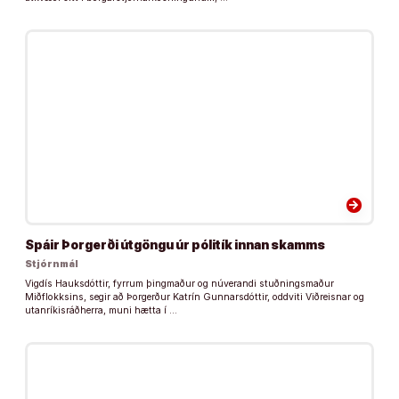
arrow_forward
Spáir Þorgerði útgöngu úr pólitík innan skamms
Stjórnmál
Vigdís Hauksdóttir, fyrrum þingmaður og núverandi stuðningsmaður
Miðflokksins, segir að Þorgerður Katrín Gunnarsdóttir, oddviti Viðreisnar og
utanríkisráðherra, muni hætta í …