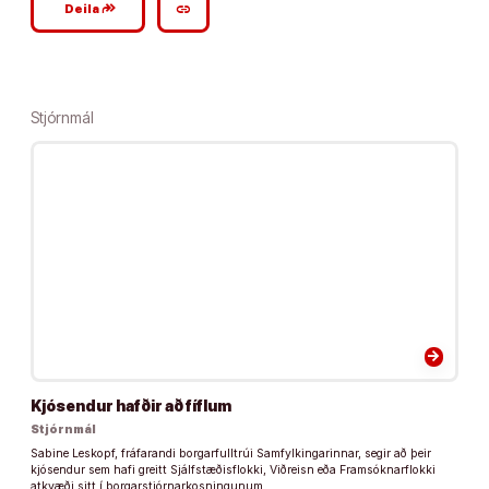
google_plus_reshare
link
Deila
Stjórnmál
arrow_forward
Kjósendur hafðir að fíflum
Stjórnmál
Sabine Leskopf, fráfarandi borgarfulltrúi Samfylkingarinnar, segir að þeir
kjósendur sem hafi greitt Sjálfstæðisflokki, Viðreisn eða Framsóknarflokki
atkvæði sitt í borgarstjórnarkosningunum, …