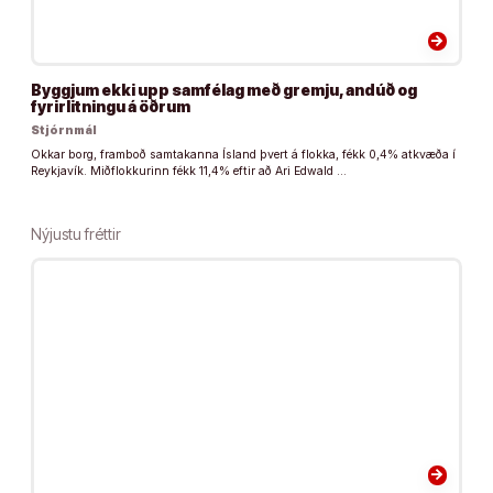
arrow_forward
Byggjum ekki upp samfélag með gremju, andúð og
fyrirlitningu á öðrum
Stjórnmál
Okkar borg, framboð samtakanna Ísland þvert á flokka, fékk 0,4% atkvæða í
Reykjavík. Miðflokkurinn fékk 11,4% eftir að Ari Edwald …
Nýjustu fréttir
arrow_forward