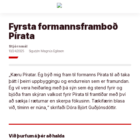
Áfram
að
efni
Fyrsta formannsframboð
Pírata
Stjórnmál
10/24/2025
Sigurjón Magnús Egilsson
„Kæru Píratar. Ég býð mig fram til formanns Pírata til að taka
þátt í þeirri uppbyggingu og endurreisn sem er framundan.
Ég vil vera heiðarleg með þá sýn sem ég stend fyrir og
bjóða fram skýran valkost fyrir Pírata til framtíðar með því
að sækja í ræturnar en skerpa fókusinn. Tækifærin blasa
við, tíminn er núna,“ skrifaði Dóra Björt Guðjónsdóttir.
Við þurfum á þér að halda