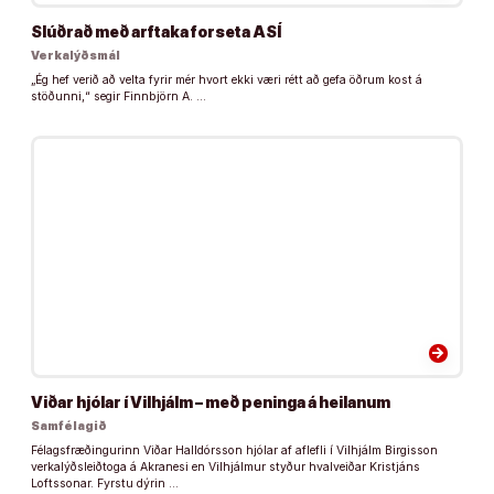
Slúðrað með arftaka forseta ASÍ
Verkalýðsmál
„Ég hef verið að velta fyrir mér hvort ekki væri rétt að gefa öðrum kost á
stöðunni,“ segir Finnbjörn A. …
arrow_forward
Viðar hjólar í Vilhjálm – með peninga á heilanum
Samfélagið
Félagsfræðingurinn Viðar Halldórsson hjólar af aflefli í Vilhjálm Birgisson
verkalýðsleiðtoga á Akranesi en Vilhjálmur styður hvalveiðar Kristjáns
Loftssonar. Fyrstu dýrin …