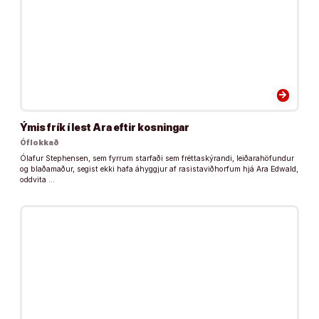
arrow_forward
Ýmis frík í lest Ara eftir kosningar
Óflokkað
Ólafur Stephensen, sem fyrrum starfaði sem fréttaskýrandi, leiðarahöfundur
og blaðamaður, segist ekki hafa áhyggjur af rasistaviðhorfum hjá Ara Edwald,
oddvita …