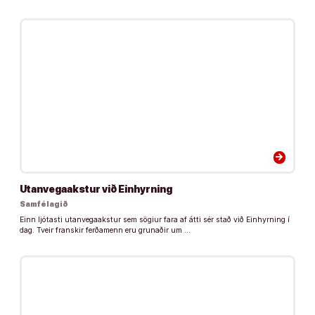
arrow_forward
Utanvegaakstur við Einhyrning
Samfélagið
Einn ljótasti utanvegaakstur sem sögiur fara af átti sér stað við Einhyrning í
dag. Tveir franskir ferðamenn eru grunaðir um …