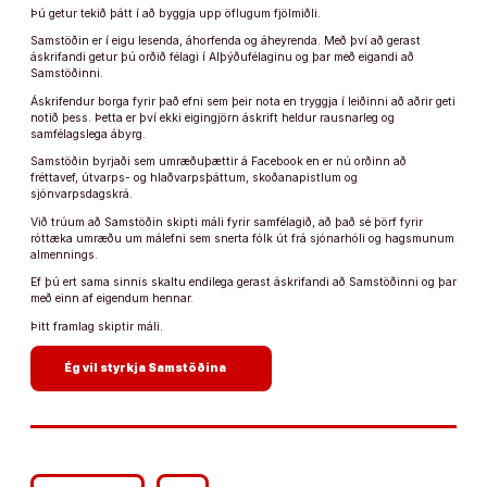
Þú getur tekið þátt í að byggja upp öflugum fjölmiðli.
Samstöðin er í eigu lesenda, áhorfenda og áheyrenda. Með því að gerast
áskrifandi getur þú orðið félagi í Alþýðufélaginu og þar með eigandi að
Samstöðinni.
Áskrifendur borga fyrir það efni sem þeir nota en tryggja í leiðinni að aðrir geti
notið þess. Þetta er því ekki eigingjörn áskrift heldur rausnarleg og
samfélagslega ábyrg.
Samstöðin byrjaði sem umræðuþættir á Facebook en er nú orðinn að
fréttavef, útvarps- og hlaðvarpsþáttum, skoðanapistlum og
sjónvarpsdagskrá.
Við trúum að Samstöðin skipti máli fyrir samfélagið, að það sé þörf fyrir
róttæka umræðu um málefni sem snerta fólk út frá sjónarhóli og hagsmunum
almennings.
Ef þú ert sama sinnis skaltu endilega gerast áskrifandi að Samstöðinni og þar
með einn af eigendum hennar.
Þitt framlag skiptir máli.
arrow_forward
Ég vil styrkja Samstöðina