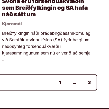
Svona eru forsenduákvæðin
sem Breiðfylkingin og SA hafa
náð sátt um
Kjaramál
Breiðfylkingin náði bráðabirgðasamkomulagi
við Samtök atvinnulífsins (SA) fyrir helgi um
nauðsynleg forsenduákvæði í
kjarasamningunum sem nú er verið að semja
…
1
…
3