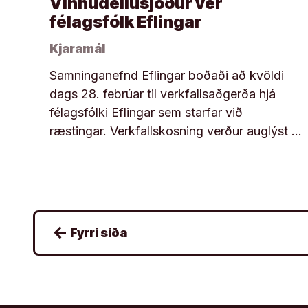
Vinnudeilusjóður ver
félagsfólk Eflingar
Kjaramál
Samninganefnd Eflingar boðaði að kvöldi
dags 28. febrúar til verkfallsaðgerða hjá
félagsfólki Eflingar sem starfar við
ræstingar. Verkfallskosning verður auglýst …
Posts
arrow_back
Fyrri síða
pagination