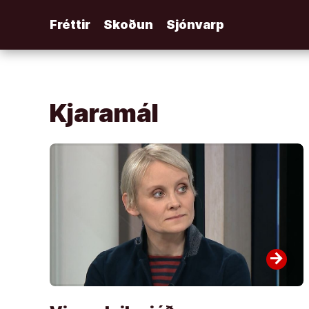
Áfram
Fréttir
Skoðun
Sjónvarp
að
efni
Kjaramál
arrow_forward