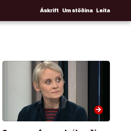
Áskrift
Um stöðina
Leita
arrow_forward