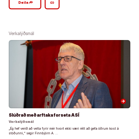
google_plus_reshare
link
Deila
Verkalýðsmál
arrow_forward
Slúðrað með arftaka forseta ASÍ
Verkalýðsmál
„Ég hef verið að velta fyrir mér hvort ekki væri rétt að gefa öðrum kost á
stöðunni,“ segir Finnbjörn A. …