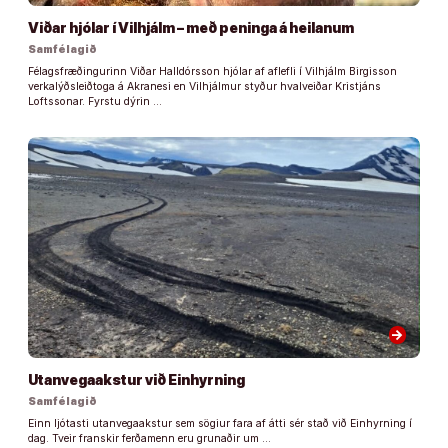
Viðar hjólar í Vilhjálm – með peninga á heilanum
Samfélagið
Félagsfræðingurinn Viðar Halldórsson hjólar af aflefli í Vilhjálm Birgisson
verkalýðsleiðtoga á Akranesi en Vilhjálmur styður hvalveiðar Kristjáns
Loftssonar. Fyrstu dýrin …
arrow_forward
Utanvegaakstur við Einhyrning
Samfélagið
Einn ljótasti utanvegaakstur sem sögiur fara af átti sér stað við Einhyrning í
dag. Tveir franskir ferðamenn eru grunaðir um …