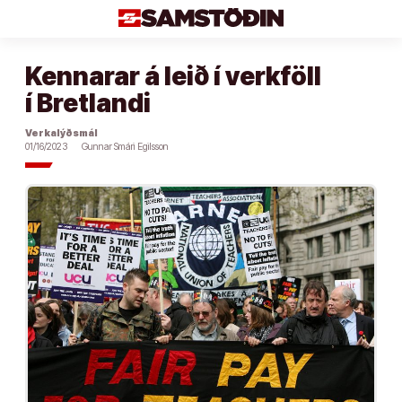
Áfram
að
efni
Kennarar á leið í verkföll
í Bretlandi
Verkalýðsmál
01/16/2023
Gunnar Smári Egilsson