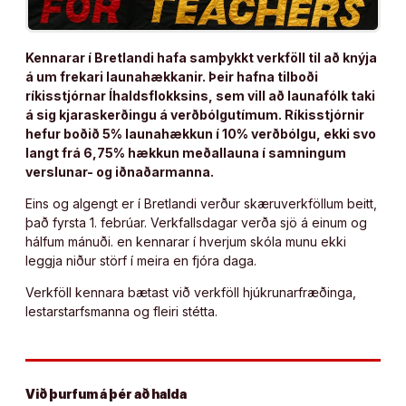
Kennarar í Bretlandi hafa samþykkt verkföll til að knýja
á um frekari launahækkanir. Þeir hafna tilboði
ríkisstjórnar Íhaldsflokksins, sem vill að launafólk taki
á sig kjaraskerðingu á verðbólgutímum. Ríkisstjórnir
hefur boðið 5% launahækkun í 10% verðbólgu, ekki svo
langt frá 6,75% hækkun meðallauna í samningum
verslunar- og iðnaðarmanna.
Eins og algengt er í Bretlandi verður skæruverkföllum beitt,
það fyrsta 1. febrúar. Verkfallsdagar verða sjö á einum og
hálfum mánuði. en kennarar í hverjum skóla munu ekki
leggja niður störf í meira en fjóra daga.
Verkföll kennara bætast við verkföll hjúkrunarfræðinga,
lestarstarfsmanna og fleiri stétta.
Við þurfum á þér að halda