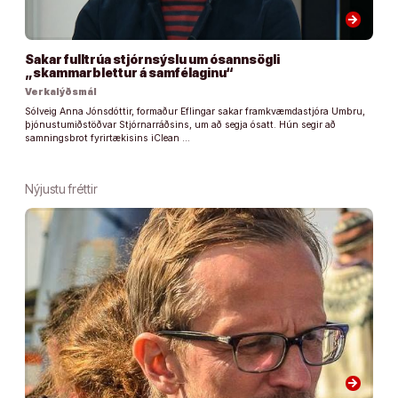
arrow_forward
Sakar fulltrúa stjórnsýslu um ósannsögli
„skammarblettur á samfélaginu“
Verkalýðsmál
Sólveig Anna Jónsdóttir, formaður Eflingar sakar framkvæmdastjóra Umbru,
þjónustumiðstöðvar Stjórnarráðsins, um að segja ósatt. Hún segir að
samningsbrot fyrirtækisins iClean …
Nýjustu fréttir
arrow_forward