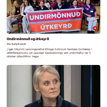
arrow_forward
Undirmönnuð og útkeyrð
Verkalýðsmál
„Í gær tilkynnti samninganefnd Eflingar fulltrúum Samtaka fyrirtækja í
velferðarþjónustu um uppsögn kjarasamnings sem undirritaður var 2.
október síðastliðinn. Þegar …