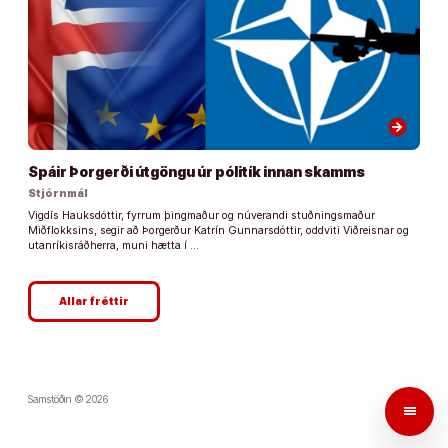
arrow_forward
Spáir Þorgerði útgöngu úr pólitík innan skamms
Stjórnmál
Vigdís Hauksdóttir, fyrrum þingmaður og núverandi stuðningsmaður
Miðflokksins, segir að Þorgerður Katrín Gunnarsdóttir, oddviti Viðreisnar og
utanríkisráðherra, muni hætta í …
Allar fréttir
Samstöðin © 2026
menu