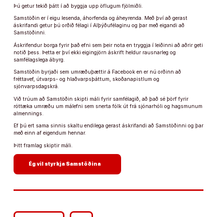
Þú getur tekið þátt í að byggja upp öflugum fjölmiðli.
Samstöðin er í eigu lesenda, áhorfenda og áheyrenda. Með því að gerast
áskrifandi getur þú orðið félagi í Alþýðufélaginu og þar með eigandi að
Samstöðinni.
Áskrifendur borga fyrir það efni sem þeir nota en tryggja í leiðinni að aðrir geti
notið þess. Þetta er því ekki eigingjörn áskrift heldur rausnarleg og
samfélagslega ábyrg.
Samstöðin byrjaði sem umræðuþættir á Facebook en er nú orðinn að
fréttavef, útvarps- og hlaðvarpsþáttum, skoðanapistlum og
sjónvarpsdagskrá.
Við trúum að Samstöðin skipti máli fyrir samfélagið, að það sé þörf fyrir
róttæka umræðu um málefni sem snerta fólk út frá sjónarhóli og hagsmunum
almennings.
Ef þú ert sama sinnis skaltu endilega gerast áskrifandi að Samstöðinni og þar
með einn af eigendum hennar.
Þitt framlag skiptir máli.
arrow_forward
Ég vil styrkja Samstöðina