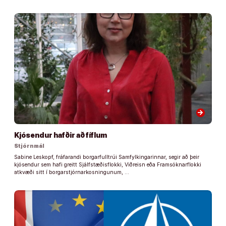
arrow_forward
Kjósendur hafðir að fíflum
Stjórnmál
Sabine Leskopf, fráfarandi borgarfulltrúi Samfylkingarinnar, segir að þeir
kjósendur sem hafi greitt Sjálfstæðisflokki, Viðreisn eða Framsóknarflokki
atkvæði sitt í borgarstjórnarkosningunum, …