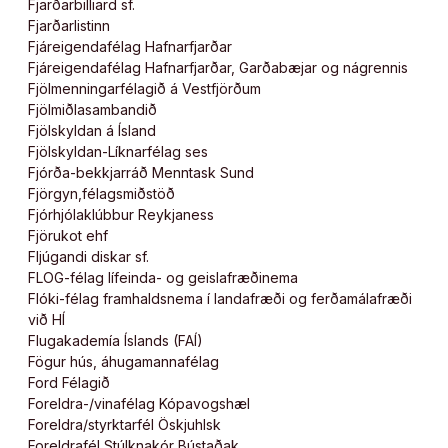
Fjarðarbilliard sf.
Fjarðarlistinn
Fjáreigendafélag Hafnarfjarðar
Fjáreigendafélag Hafnarfjarðar, Garðabæjar og nágrennis
Fjölmenningarfélagið á Vestfjörðum
Fjölmiðlasambandið
Fjölskyldan á Ísland
Fjölskyldan-Líknarfélag ses
Fjórða-bekkjarráð Menntask Sund
Fjörgyn,félagsmiðstöð
Fjórhjólaklúbbur Reykjaness
Fjörukot ehf
Fljúgandi diskar sf.
FLOG-félag lífeinda- og geislafræðinema
Flóki-félag framhaldsnema í landafræði og ferðamálafræði
við HÍ
Flugakademía Íslands (FAÍ)
Fögur hús, áhugamannafélag
Ford Félagið
Foreldra-/vinafélag Kópavogshæl
Foreldra/styrktarfél Öskjuhlsk
Foreldrafél Stúlknakór Bústaðak