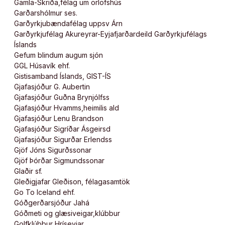
Gamla-Skriða,félag um orlofshús
Garðarshólmur ses.
Garðyrkjubændafélag uppsv Árn
Garðyrkjufélag Akureyrar-Eyjafjarðardeild Garðyrkjufélags
Íslands
Gefum blindum augum sjón
GGL Húsavík ehf.
Gistisamband Íslands, GIST-ÍS
Gjafasjóður G. Aubertin
Gjafasjóður Guðna Brynjólfss
Gjafasjóður Hvamms,heimilis ald
Gjafasjóður Lenu Brandson
Gjafasjóður Sigríðar Ásgeirsd
Gjafasjóður Sigurðar Erlendss
Gjöf Jóns Sigurðssonar
Gjöf Þórðar Sigmundssonar
Glaðir sf.
Gleðigjafar Gleðison, félagasamtök
Go To Iceland ehf.
Góðgerðarsjóður Jahá
Góðmeti og glæsiveigar,klúbbur
Golfklúbbur Hríseyjar