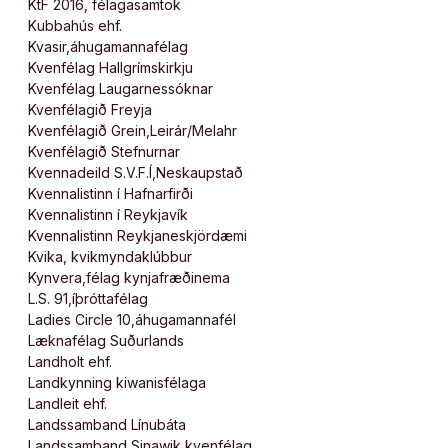
KtF 2016, félagasamtök
Kubbahús ehf.
Kvasir,áhugamannafélag
Kvenfélag Hallgrímskirkju
Kvenfélag Laugarnessóknar
Kvenfélagið Freyja
Kvenfélagið Grein,Leirár/Melahr
Kvenfélagið Stefnurnar
Kvennadeild S.V.F.Í,Neskaupstað
Kvennalistinn í Hafnarfirði
Kvennalistinn í Reykjavík
Kvennalistinn Reykjaneskjördæmi
Kvika, kvikmyndaklúbbur
Kynvera,félag kynjafræðinema
L.S. 91,íþróttafélag
Ladies Circle 10,áhugamannafél
Læknafélag Suðurlands
Landholt ehf.
Landkynning kiwanisfélaga
Landleit ehf.
Landssamband Línubáta
Landssamband Sinawik,kvenfélag