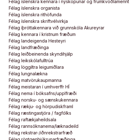
Félag íslenskra kennara í nýsköpunar og frumkvöðlamennt
Félag íslenskra organista
Félag íslenskra rithöfunda
Félag íslenskra skriftvélvirkja
Félag íþróttakennara við grunnskóla Akureyrar
Félag kennara í kristnum fræðum
Félag landeigenda Hesteyri
Félag landfræðinga
Félag leiðbeinenda skyndihjálp
Félag leikskólafulltrúa
Félag löggiltra leigumiðlara
Félag lungnalækna
Félag matvörukaupmanna
Félag meistaran í umhverffr HÍ
Félag nema í bóksafns/upplfræði
Félag norsku- og sænskukennara
Félag rækju- og hörpudiskframl
Félag ræstingastjóra / fagfólks
Félag raftækjaheildsala
Félag rannsóknanema/læknadeild
Félag rekstrar-/iðnrekstrarfræð
Félag röntgenhjúkrunarfræðinga