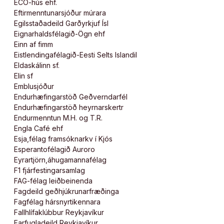
ECO-hús ehf.
Eftirmenntunarsjóður múrara
Egilsstaðadeild Garðyrkjuf Ísl
Eignarhaldsfélagið-Ögn ehf
Einn af fimm
Eistlendingafélagið-Eesti Selts Islandil
Eldaskálinn sf.
Elin sf
Emblusjóður
Endurhæfingarstöð Geðverndarfél
Endurhæfingarstöð heyrnarskertr
Endurmenntun M.H. og T.R.
Engla Café ehf
Esja,félag framsóknarkv í Kjós
Esperantofélagið Auroro
Eyrartjörn,áhugamannafélag
F1 fjárfestingarsamlag
FAG-félag leiðbeinenda
Fagdeild geðhjúkrunarfræðinga
Fagfélag hársnyrtikennara
Fallhlífaklúbbur Reykjavíkur
Farfugladeild Reykjavíkur