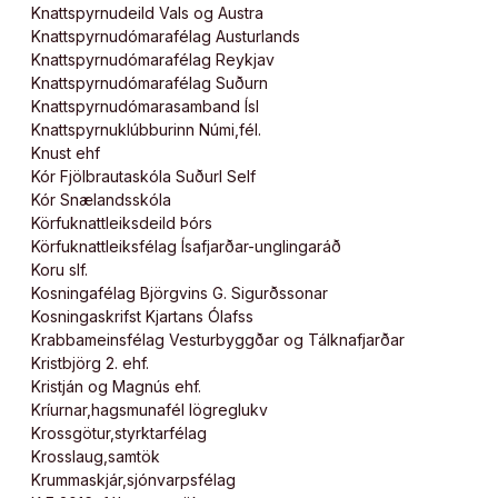
Knattspyrnudeild Vals og Austra
Knattspyrnudómarafélag Austurlands
Knattspyrnudómarafélag Reykjav
Knattspyrnudómarafélag Suðurn
Knattspyrnudómarasamband Ísl
Knattspyrnuklúbburinn Númi,fél.
Knust ehf
Kór Fjölbrautaskóla Suðurl Self
Kór Snælandsskóla
Körfuknattleiksdeild Þórs
Körfuknattleiksfélag Ísafjarðar-unglingaráð
Koru slf.
Kosningafélag Björgvins G. Sigurðssonar
Kosningaskrifst Kjartans Ólafss
Krabbameinsfélag Vesturbyggðar og Tálknafjarðar
Kristbjörg 2. ehf.
Kristján og Magnús ehf.
Kríurnar,hagsmunafél lögreglukv
Krossgötur,styrktarfélag
Krosslaug,samtök
Krummaskjár,sjónvarpsfélag