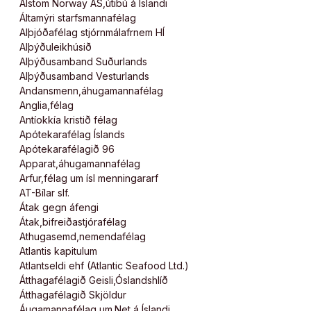
Alstom Norway AS,útibú á Íslandi
Áltamýri starfsmannafélag
Alþjóðafélag stjórnmálafrnem HÍ
Alþýðuleikhúsið
Alþýðusamband Suðurlands
Alþýðusamband Vesturlands
Andansmenn,áhugamannafélag
Anglia,félag
Antíokkía kristið félag
Apótekarafélag Íslands
Apótekarafélagið 96
Apparat,áhugamannafélag
Arfur,félag um ísl menningararf
AT-Bílar slf.
Átak gegn áfengi
Átak,bifreiðastjórafélag
Athugasemd,nemendafélag
Atlantis kapitulum
Atlantseldi ehf (Atlantic Seafood Ltd.)
Átthagafélagið Geisli,Óslandshlíð
Átthagafélagið Skjöldur
Áugamannafélag um.Net á Íslandi