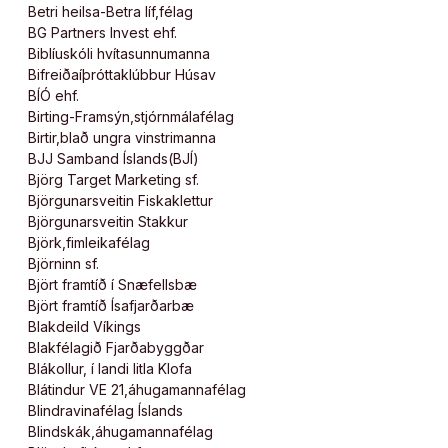
Betri heilsa-Betra líf,félag
BG Partners Invest ehf.
Biblíuskóli hvítasunnumanna
Bifreiðaíþróttaklúbbur Húsav
BÍÓ ehf.
Birting-Framsýn,stjórnmálafélag
Birtir,blað ungra vinstrimanna
BJJ Samband Íslands(BJÍ)
Björg Target Marketing sf.
Björgunarsveitin Fiskaklettur
Björgunarsveitin Stakkur
Björk,fimleikafélag
Björninn sf.
Björt framtíð í Snæfellsbæ
Björt framtíð Ísafjarðarbæ
Blakdeild Víkings
Blakfélagið Fjarðabyggðar
Blákollur, í landi litla Klofa
Blátindur VE 21,áhugamannafélag
Blindravinafélag Íslands
Blindskák,áhugamannafélag