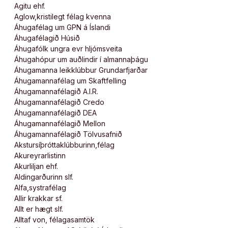
Agitu ehf.
Aglow,kristilegt félag kvenna
Áhugafélag um GPN á Íslandi
Áhugafélagið Húsið
Áhugafólk ungra evr hljómsveita
Áhugahópur um auðlindir í almannaþágu
Áhugamanna leikklúbbur Grundarfjarðar
Áhugamannafélag um Skaftfelling
Áhugamannafélagið A.I.R.
Áhugamannafélagið Credo
Áhugamannafélagið DEA
Áhugamannafélagið Mellon
Áhugamannafélagið Tölvusafnið
Akstursíþróttaklúbburinn,félag
Akureyrarlistinn
Akurliljan ehf.
Aldingarðurinn slf.
Alfa,systrafélag
Allir krakkar sf.
Allt er hægt slf.
Alltaf von, félagasamtök