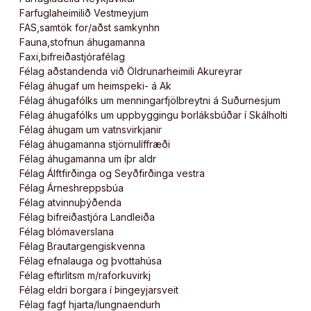
Farfuglaheimilið Vestmeyjum
FAS,samtök for/aðst samkynhn
Fauna,stofnun áhugamanna
Faxi,bifreiðastjórafélag
Félag aðstandenda við Öldrunarheimili Akureyrar
Félag áhugaf um heimspeki- á Ak
Félag áhugafólks um menningarfjölbreytni á Suðurnesjum
Félag áhugafólks um uppbyggingu Þorláksbúðar í Skálholti
Félag áhugam um vatnsvirkjanir
Félag áhugamanna stjörnulíffræði
Félag áhugamanna um íþr aldr
Félag Álftfirðinga og Seyðfirðinga vestra
Félag Árneshreppsbúa
Félag atvinnuþýðenda
Félag bifreiðastjóra Landleiða
Félag blómaverslana
Félag Brautargengiskvenna
Félag efnalauga og þvottahúsa
Félag eftirlitsm m/raforkuvirkj
Félag eldri borgara í Þingeyjarsveit
Félag fagf hjarta/lungnaendurh