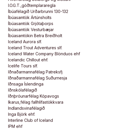
I.O.G.T.,góðtemplararegla
Íbúafélagið Urðarbrunni 130-132
Íbúasamtök Ártúnsholts
Íbúasamtök Grjótaþorps
Íbúasamtök Vesturbæjar
Íbúasamtökin Betra Breiðholt
Iceland Aurora slf.
Iceland Trout Adventures slf.
Iceland Water Company Blönduos ehf
Icelandic Chillout ehf.
Icelife Tours slf.
Iðnaðarmannafélag Patreksfj
Iðnaðarmannafélag Suðurnesja
Iðnsaga Íslendinga
Iðnskólafélagið
Iðnþróunarfélag Kópavogs
Ikarus,félag fallhlífastökkvara
Indlandsvinafélagið
Inga Björk ehf.
Interline Club of Iceland
IPM ehf