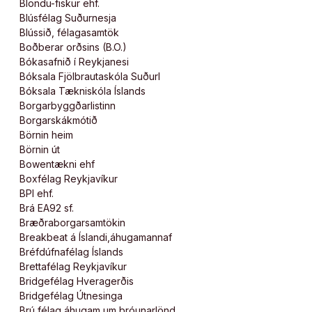
Blöndu-fiskur ehf.
Blúsfélag Suðurnesja
Blússið, félagasamtök
Boðberar orðsins (B.O.)
Bókasafnið í Reykjanesi
Bóksala Fjölbrautaskóla Suðurl
Bóksala Tækniskóla Íslands
Borgarbyggðarlistinn
Borgarskákmótið
Börnin heim
Börnin út
Bowentækni ehf
Boxfélag Reykjavíkur
BPI ehf.
Brá EA92 sf.
Bræðraborgarsamtökin
Breakbeat á Íslandi,áhugamannaf
Bréfdúfnafélag Íslands
Brettafélag Reykjavíkur
Bridgefélag Hveragerðis
Bridgefélag Útnesinga
Brú,félag áhugam um þróunarlönd