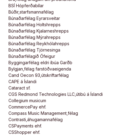
BSÍ Hópferðabílar
Búðir,starfsmannafélag
Búnaðarfélag Eyrarsveitar
Búnaðarfélag Holtshrepps
Búnaðarfélag Kjalarneshrepps
Búnaðarfélag Mýrahrepps
Búnaðarfélag Reykhólahrepps
Búnaðarfélag Tjörnesinga
Búnaðarfélagið Ófeigur
Byggingarfélag eldri íbúa Garðb
Bylgjan,félag farstöðvaeigenda
Cand Oecon 93,útskriftarfélag
CAPE á Íslandi
Cataract sf.
CGS Redmond Technologies LLC,útibú á Íslandi
Collegium musicum
CommercePay ehf.
Compass Music Management,félag
Contrasti,áhugamannafélag
CSPayments ehf.
CSShopper ehf.