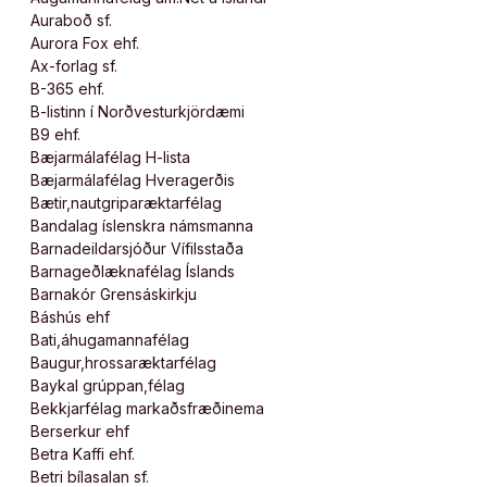
Auraboð sf.
Aurora Fox ehf.
Ax-forlag sf.
B-365 ehf.
B-listinn í Norðvesturkjördæmi
B9 ehf.
Bæjarmálafélag H-lista
Bæjarmálafélag Hveragerðis
Bætir,nautgriparæktarfélag
Bandalag íslenskra námsmanna
Barnadeildarsjóður Vífilsstaða
Barnageðlæknafélag Íslands
Barnakór Grensáskirkju
Báshús ehf
Bati,áhugamannafélag
Baugur,hrossaræktarfélag
Baykal grúppan,félag
Bekkjarfélag markaðsfræðinema
Berserkur ehf
Betra Kaffi ehf.
Betri bílasalan sf.