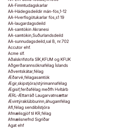
AA-Fimmtudagskarlar
AA-Hádegisdeildir mán-fös,1-12
AA-Hverfisgötukarlar fös,s1 19
AA-laugardagsdeild
AA-samtökin Akranesi
AA-samtökin,Suðurlandsdeild
AA-sunnudagsdeild,sal B, nr.702
Accutor ehf.
Acme slf.
Aðalskrifstofa SÍK,KFUM og KFUK
Aðgerðarannsóknafélag Íslands
Aðventskátar,félag
Æðarvé,félagasamtök
Ægir,skipstjóra/stýrimannafélag
Ægisif,ferðafélag meðfh Hvítárb
ÆRL-Ættarráð Laugarvatnsættar
Ævintýraklúbburinn,áhugamfélag
Afl,félag sendibílstjóra
Afmælisgjöf til KR,félag
Afmælisnefnd Sigríðar
Agat ehf