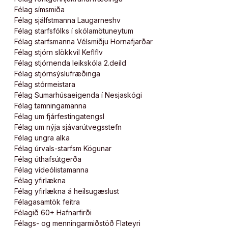
Félag símsmiða
Félag sjálfstmanna Laugarneshv
Félag starfsfólks í skólamötuneytum
Félag starfsmanna Vélsmiðju Hornafjarðar
Félag stjórn slökkvil Keflflv
Félag stjórnenda leikskóla 2.deild
Félag stjórnsýslufræðinga
Félag stórmeistara
Félag Sumarhúsaeigenda í Nesjaskógi
Félag tamningamanna
Félag um fjárfestingatengsl
Félag um nýja sjávarútvegsstefn
Félag ungra alka
Félag úrvals-starfsm Kögunar
Félag úthafsútgerða
Félag vídeólistamanna
Félag yfirlækna
Félag yfirlækna á heilsugæslust
Félagasamtök feitra
Félagið 60+ Hafnarfirði
Félags- og menningarmiðstöð Flateyri