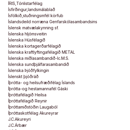
ÍRIS,Tónlistarfélag
Ísfirðingur,landsmálablað
Ísfólkið,stuðningsmfél körfub
Íslandsdeild norræna Genfarskólasambandsins
Íslensk matvælakynning sf.
Íslenska hljómsveitin
Íslenska Húsfélagið
Íslenska kortagerðarfélagið
Íslenska kraftlyftingafélagið METAL
Íslenska miðlasambandið-Ic.M.S.
Íslenska sundþjálfarasambandið
Íslenska Þjóðfylkingin
Íslenskt þjóðráð
Íþrótta- og heilsufræðifélag Íslands
Íþrótta-og hestamannafél Gáski
Íþróttafélagið Heilsa
Íþróttafélagið Reynir
Íþróttamiðstöðin Laugaból
Íþróttaskotfélag Akureyrar
J.C.Akureyri
J.C.Árbær