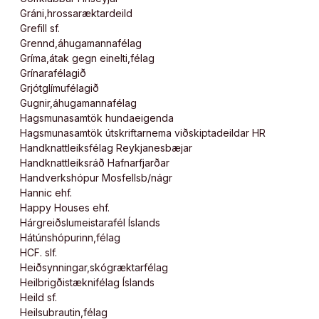
Gráni,hrossaræktardeild
Grefill sf.
Grennd,áhugamannafélag
Gríma,átak gegn einelti,félag
Grínarafélagið
Grjótglímufélagið
Gugnir,áhugamannafélag
Hagsmunasamtök hundaeigenda
Hagsmunasamtök útskriftarnema viðskiptadeildar HR
Handknattleiksfélag Reykjanesbæjar
Handknattleiksráð Hafnarfjarðar
Handverkshópur Mosfellsb/nágr
Hannic ehf.
Happy Houses ehf.
Hárgreiðslumeistarafél Íslands
Hátúnshópurinn,félag
HCF. slf.
Heiðsynningar,skógræktarfélag
Heilbrigðistæknifélag Íslands
Heild sf.
Heilsubrautin,félag