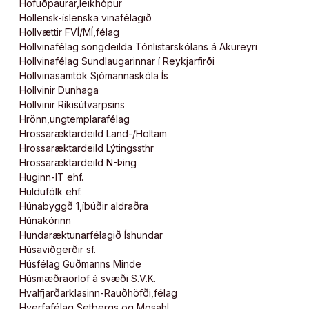
Höfuðpaurar,leikhópur
Hollensk-íslenska vinafélagið
Hollvættir FVÍ/MÍ,félag
Hollvinafélag söngdeilda Tónlistarskólans á Akureyri
Hollvinafélag Sundlaugarinnar í Reykjarfirði
Hollvinasamtök Sjómannaskóla Ís
Hollvinir Dunhaga
Hollvinir Ríkisútvarpsins
Hrönn,ungtemplarafélag
Hrossaræktardeild Land-/Holtam
Hrossaræktardeild Lýtingssthr
Hrossaræktardeild N-Þing
Huginn-IT ehf.
Huldufólk ehf.
Húnabyggð 1,íbúðir aldraðra
Húnakórinn
Hundaræktunarfélagið Íshundar
Húsaviðgerðir sf.
Húsfélag Guðmanns Minde
Húsmæðraorlof á svæði S.V.K.
Hvalfjarðarklasinn-Rauðhöfði,félag
Hverfafélag Setbergs og Mosahl