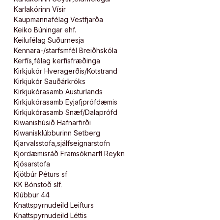
Karlakórinn Vísir
Kaupmannafélag Vestfjarða
Keiko Búningar ehf.
Keilufélag Suðurnesja
Kennara-/starfsmfél Breiðhskóla
Kerfís,félag kerfisfræðinga
Kirkjukór Hveragerðis/Kotstrand
Kirkjukór Sauðárkróks
Kirkjukórasamb Austurlands
Kirkjukórasamb Eyjafjprófdæmis
Kirkjukórasamb Snæf/Dalaprófd
Kiwanishúsið Hafnarfirði
Kiwanisklúbburinn Setberg
Kjarvalsstofa,sjálfseignarstofn
Kjördæmisráð Framsóknarfl Reykn
Kjósarstofa
Kjötbúr Péturs sf
KK Bónstöð slf.
Klúbbur 44
Knattspyrnudeild Leifturs
Knattspyrnudeild Léttis