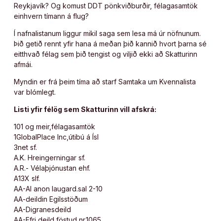
Reykjavík? Og komust DDT pönkviðburðir, félagasamtök
einhvern tímann á flug?
Í nafnalistanum liggur mikil saga sem lesa má úr nöfnunum.
Þið getið rennt yfir hana á meðan þið kannið hvort þarna sé
eitthvað félag sem þið tengist og viljið ekki að Skatturinn
afmái.
Myndin er frá þeim tíma að starf Samtaka um Kvennalista
var blómlegt.
Listi yfir félög sem Skatturinn vill afskrá:
101 og meir,félagasamtök
1GlobalPlace Inc,útibú á Ísl
3net sf.
A.K. Hreingerningar sf.
A.R.- Vélaþjónustan ehf.
A13X slf.
AA-Al anon laugard.sal 2-10
AA-deildin Egilsstöðum
AA-Digranesdeild
AA-Efri deild föstud,nr.1065