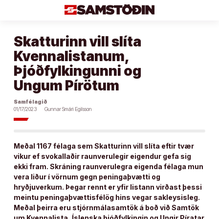
Áfram
að
efni
Skatturinn vill slíta
Kvennalistanum,
Þjóðfylkingunni og
Ungum Pírötum
Samfélagið
01/17/2023
Gunnar Smári Egilsson
Meðal 1167 félaga sem Skatturinn vill slíta eftir tvær
vikur ef svokallaðir raunverulegir eigendur gefa sig
ekki fram. Skráning raunverulegra eigenda félaga mun
vera liður í vörnum gegn peningaþvætti og
hryðjuverkum. Þegar rennt er yfir listann virðast þessi
meintu peningaþvættisfélög hins vegar sakleysisleg.
Meðal þeirra eru stjórnmálasamtök á boð við Samtök
um Kvennalista, Íslenska þjóðfylkingin og Ungir Píratar