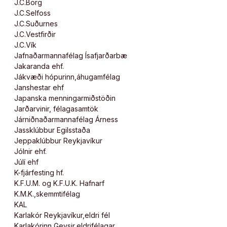
J.C.Borg
J.C.Selfoss
J.C.Suðurnes
J.C.Vestfirðir
J.C.Vík
Jafnaðarmannafélag Ísafjarðarbæ
Jakaranda ehf.
Jákvæði hópurinn,áhugamfélag
Janshestar ehf
Japanska menningarmiðstöðin
Jarðarvinir, félagasamtök
Járniðnaðarmannafélag Árness
Jassklúbbur Egilsstaða
Jeppaklúbbur Reykjavíkur
Jólnir ehf.
Júlí ehf
K-fjárfesting hf.
K.F.U.M. og K.F.U.K. Hafnarf
K.M.K.,skemmtifélag
KAL
Karlakór Reykjavíkur,eldri fél
Karlakórinn Geysir,eldrifélagar