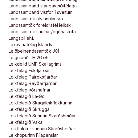
Landssamband stangaveiðifélaga
Landssamband vistfor. í sveitum
Landssamtök atvinnulausra
Landssamtök foreldrafél leiksk
Landssamtök sauma-/prjónastofa
Langspil ehf.
Laxavinafélag Íslands
Leiðbeinendasamtök JCÍ
Leiguíbúðir H 26 ehf.
Leikdeild UMF Skallagríms
Leikfélag Eskifjarðar
Leikfélag Patreksfjarðar
Leikfélag Reyðarfjarðar
Leikfélag Þórshafnar
Leikfélagið La-Go
Leikfélagið Skagaleikflokkurinn
Leikfélagið Skrugga
Leikfélagið Sunnan Skarðsheiðar
Leikfélagið Vaka
Leikflokkur sunnan Skarðsheiðar
Leikhópurinn Fílapenslar