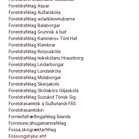
Foreldrafélag Aspar
Foreldrafélag Auðarskóla
Foreldrafélag axlarklemmubarna
Foreldrafélag Balaborgar
Foreldrafélag Grunnsk á Ísaf
Foreldrafélag Kammersv Tónl Haf
Foreldrafélag Klambrar
Foreldrafélag Korpuskóla
Foreldrafélag leikskólans Hraunborg
Foreldrafélag Lindarborgar
Foreldrafélag Lundaskóla
Foreldrafélag Múlaborgar
Foreldrafélag Skerjakots
Foreldrafélag Skólakórs Giljaskóla
Foreldrafélag Suzukid Tónsk Sig
Foreldrasamtök á Suðurlandi FÁS
Foreldrasamtökin
Fornleifafræðingafélag Íslands
Fornmunir,áhugamannafélag
Fossá,skógræktarfélag
Fossvogshylur ehf