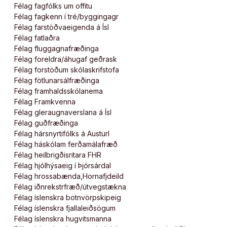
Félag fagfólks um offitu
Félag fagkenn í tré/byggingagr
Félag farstöðvaeigenda á Ísl
Félag fatlaðra
Félag fluggagnafræðinga
Félag foreldra/áhugaf geðrask
Félag forstöðum skólaskrifstofa
Félag fötlunarsálfræðinga
Félag framhaldsskólanema
Félag Framkvenna
Félag gleraugnaverslana á Ísl
Félag guðfræðinga
Félag hársnyrtifólks á Austurl
Félag háskólam ferðamálafræð
Félag heilbrigðisritara FHR
Félag hjólhýsaeig í Þjórsárdal
Félag hrossabænda,Hornafjdeild
Félag iðnrekstrfræð/útvegstækna
Félag íslenskra botnvörpskipeig
Félag íslenskra fjallaleiðsögum
Félag íslenskra hugvitsmanna