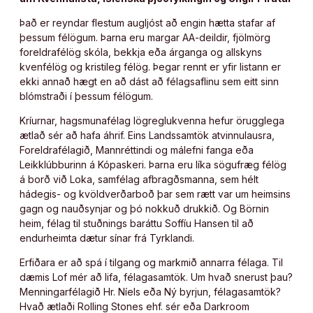
Það er reyndar flestum augljóst að engin hætta stafar af
þessum félögum. Þarna eru margar AA-deildir, fjölmörg
foreldrafélög skóla, bekkja eða árganga og allskyns
kvenfélög og kristileg félög. Þegar rennt er yfir listann er
ekki annað hægt en að dást að félagsaflinu sem eitt sinn
blómstraði í þessum félögum.
Kríurnar, hagsmunafélag lögreglukvenna hefur örugglega
ætlað sér að hafa áhrif. Eins Landssamtök atvinnulausra,
Foreldrafélagið, Mannréttindi og málefni fanga eða
Leikklúbburinn á Kópaskeri. Þarna eru líka sögufræg félög
á borð við Loka, samfélag afbragðsmanna, sem hélt
hádegis- og kvöldverðarboð þar sem rætt var um heimsins
gagn og nauðsynjar og þó nokkuð drukkið. Og Börnin
heim, félag til stuðnings baráttu Soffíu Hansen til að
endurheimta dætur sínar frá Tyrklandi.
Erfiðara er að spá í tilgang og markmið annarra félaga. Til
dæmis Lof mér að lifa, félagasamtök. Um hvað snerust þau?
Menningarfélagið Hr. Níels eða Ný byrjun, félagasamtök?
Hvað ætlaði Rolling Stones ehf. sér eða Darkroom