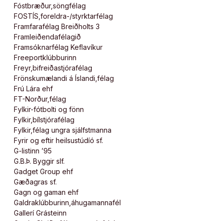
Fóstbræður,söngfélag
FOSTÍS,foreldra-/styrktarfélag
Framfarafélag Breiðholts 3
Framleiðendafélagið
Framsóknarfélag Keflavíkur
Freeportklúbburinn
Freyr,bifreiðastjórafélag
Frönskumælandi á Íslandi,félag
Frú Lára ehf
FT-Norður,félag
Fylkir-fótbolti og fönn
Fylkir,bílstjórafélag
Fylkir,félag ungra sjálfstmanna
Fyrir og eftir heilsustúdíó sf.
G-listinn ’95
G.B.Þ. Byggir slf.
Gadget Group ehf
Gæðagras sf.
Gagn og gaman ehf
Galdraklúbburinn,áhugamannafél
Gallerí Grásteinn