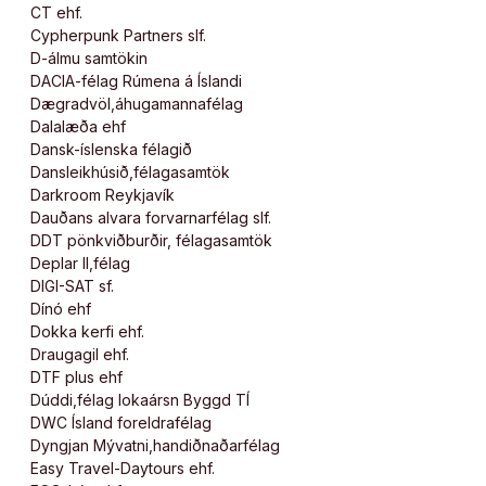
CT ehf.
Cypherpunk Partners slf.
D-álmu samtökin
DACIA-félag Rúmena á Íslandi
Dægradvöl,áhugamannafélag
Dalalæða ehf
Dansk-íslenska félagið
Dansleikhúsið,félagasamtök
Darkroom Reykjavík
Dauðans alvara forvarnarfélag slf.
DDT pönkviðburðir, félagasamtök
Deplar II,félag
DIGI-SAT sf.
Dínó ehf
Dokka kerfi ehf.
Draugagil ehf.
DTF plus ehf
Dúddi,félag lokaársn Byggd TÍ
DWC Ísland foreldrafélag
Dyngjan Mývatni,handiðnaðarfélag
Easy Travel-Daytours ehf.