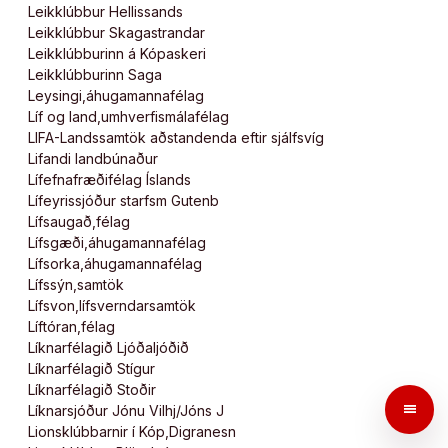
Leikklúbbur Hellissands
Leikklúbbur Skagastrandar
Leikklúbburinn á Kópaskeri
Leikklúbburinn Saga
Leysingi,áhugamannafélag
Líf og land,umhverfismálafélag
LIFA-Landssamtök aðstandenda eftir sjálfsvíg
Lifandi landbúnaður
Lífefnafræðifélag Íslands
Lífeyrissjóður starfsm Gutenb
Lífsaugað,félag
Lífsgæði,áhugamannafélag
Lífsorka,áhugamannafélag
Lífssýn,samtök
Lífsvon,lífsverndarsamtök
Líftóran,félag
Líknarfélagið Ljóðaljóðið
Líknarfélagið Stígur
Líknarfélagið Stoðir
menu
Líknarsjóður Jónu Vilhj/Jóns J
Lionsklúbbarnir í Kóp,Digranesn