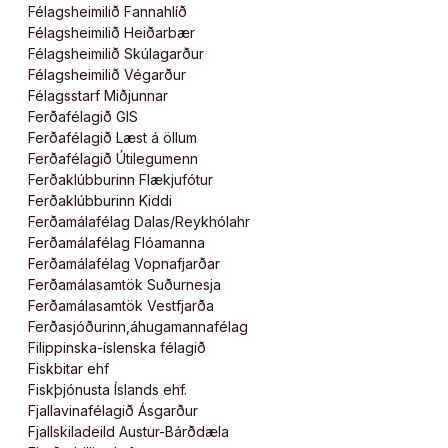
Félagsheimilið Fannahlíð
Félagsheimilið Heiðarbær
Félagsheimilið Skúlagarður
Félagsheimilið Végarður
Félagsstarf Miðjunnar
Ferðafélagið GIS
Ferðafélagið Læst á öllum
Ferðafélagið Útilegumenn
Ferðaklúbburinn Flækjufótur
Ferðaklúbburinn Kiddi
Ferðamálafélag Dalas/Reykhólahr
Ferðamálafélag Flóamanna
Ferðamálafélag Vopnafjarðar
Ferðamálasamtök Suðurnesja
Ferðamálasamtök Vestfjarða
Ferðasjóðurinn,áhugamannafélag
Filippinska-íslenska félagið
Fiskbitar ehf
Fiskþjónusta Íslands ehf.
Fjallavinafélagið Ásgarður
Fjallskiladeild Austur-Bárðdæla