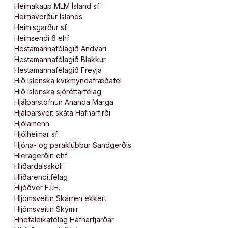
Heimakaup MLM Ísland sf
Heimavörður Íslands
Heimisgarður sf.
Heimsendi 6 ehf
Hestamannafélagið Andvari
Hestamannafélagið Blakkur
Hestamannafélagið Freyja
Hið íslenska kvikmyndafræðafél
Hið íslenska sjóréttarfélag
Hjálparstofnun Ananda Marga
Hjálparsveit skáta Hafnarfirði
Hjólamenn
Hjólheimar sf.
Hjóna- og paraklúbbur Sandgerðis
Hleragerðin ehf
Hlíðardalsskóli
Hlíðarendi,félag
Hljóðver F.Í.H.
Hljómsveitin Skárren ekkert
Hljómsveitin Skýmir
Hnefaleikafélag Hafnarfjarðar